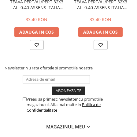
TEAVA PERT/AL/PERT 32X3
TEAVA PERT/AL/PERT 32X3
AL=0.40 ASSENS ITALIA
AL=0.40 ASSENS ITALIA
IZOLATIE 10MM ROSIE
IZOLATIE 10MM ALBASTRU
(25M/COLAC , 300M/PALET)
(25M/COLAC , 300M/PALET)
33,40 RON
33,40 RON
ADAUGA IN COS
ADAUGA IN COS
Newsletter
Nu rata ofertele si promotiile noastre
Vreau sa primesc newsletter cu promotiile
magazinului. Afla mai multe in
Politica de
Confidentialitate
MAGAZINUL MEU