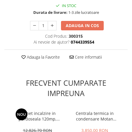
IN STOC
Durata de livrare:
1-3 zile lucratoare
ADAUGA IN COS
Cod Produs:
300315
Ai nevoie de ajutor?
0744339554
Adauga la Favorite
Cere informatii
FRECVENT CUMPARATE
IMPREUNA
Pachet incalzire in
Centrala termica in
Di
NOU
pardoseala 120mp,
condensare Motan
ASSENS PE-XA , 10 ANI
Condens 100 - 25 kw
su
GARANTIE
12.826,70 RON
3.850,00 RON