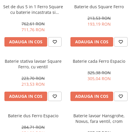
Pompe 2CP Pedrollo
Cadre WC/Bideu suspendat
Set de dus 5 in 1 Ferro Square
Teava si accesorii
Baterie dus Square Ferro
Pompe CP Pedrollo
cu baterie incastrata si
Fitinguri
Pompe CP-ST Pedrollo
accesorii
213,53 RON
Pompe F Pedrollo
Fose septice/Separatoare
762,61 RON
193,19 RON
711,76 RON
Pompe HF Pedrollo
Rezervoare WC
Pompe NGA-PRO Pedrollo
ADAUGA IN COS
ADAUGA IN COS
Accesorii rezervoare
Pompe Periferice
Clapete de actionare
Pompe PK Pedrollo
Rame de montaj cu rezervor pentru
Baterie stativa lavoar Square
Baterie cada Ferro Espacio
WC suspendat
Pompe PQ Pedrollo
Ferro, cu ventil
Rezervoare ingropate pentru WC
Pompe submersibile ape murdare
325,38 RON
stativ
si canalizare
223,70 RON
305,04 RON
213,53 RON
Rezervoare la semiinaltime
Pompa TRITUS Pedrollo cu tocator
Rezervoare pe vas WC
Pompe BC Pedrollo
ADAUGA IN COS
ADAUGA IN COS
Rigole de dus
Pompe MC Pedrollo
Sisteme de tratare apa
Pompe VX Pedrollo
Baterie dus Ferro Espacio
Baterie lavoar Hansgrohe,
Pompe ZX Pedrollo
Novus, fara ventil, crom
284,71 RON