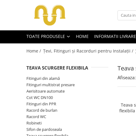
Toate Produsele
TOATE PRODUSELE
HOME
INFORMATII LIVRARE
Centrale termice pe gaz
Cazane si centrale de puteri mari
Home /
Țevi, Fitinguri și Racorduri pentru Instalații /
Centrale conventionale
Centrale in condensare
Teava 
TEAVA SCURGERE FLEXIBILA
Afiseaza:
Fitinguri din alamă
Centrale termice
Fitinguri multistrat presare
Centrale termice pe lemn
Aerisitoare automate
Cot WC DN100
Centrale si cazane termice pe
Fitinguri din PPR
peleti
Teava 
Racord de burlan
flexibi
Centrale termice electrice
Racord WC
Accesorii
Robineti
Sifon de pardoseala
Termostate
Teava scurgere flexibila