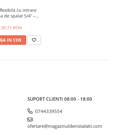
flexibila cu intrare
a de spalat 5/4” –
mm, 420 mm->950 m
McALPINE
30,71 RON
GA IN COS
SUPORT CLIENTI
08:00 - 18:00
0744339554
ofertare@magazinuldeinstalatii.com