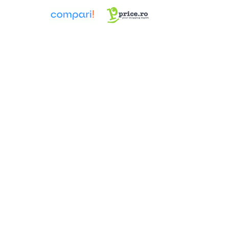
Rame de montaj cu rezervor pentru
WC suspendat
Rezervoare ingropate pentru WC
stativ
Rezervoare la semiinaltime
Rezervoare pe vas WC
Rigole de dus
Sisteme de tratare apa
Pedrollo
Pompe Submersibile
Pompe 4 BLOCK
Future JET
Motoare submersibile pentru
pompe
Pedrollo UPM
Pompe 3SR Pedrollo
Pompe 4SR Pedrollo