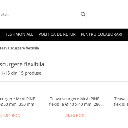
TESTIMONIALE
POLITICA DE RETUR
PENTRU COLABORARI
Teava scurgere flexibila
scurgere flexibila
1-
15
din
15
produse
scurgere McALPINE
Teava scurgere McALPINE
Teava 
la Ø50 mm, 350 mm -
flexibila Ø 40 x 40 mm, 280
flexibi
>750 m
mm 1 600 mm
34,94 RON
24,96 RON