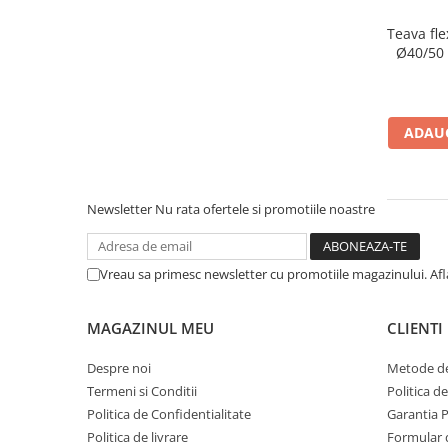
Accesorii radiatoare
Teava fle
Teava si accesorii
Ø40/50
Incalzire in pardoseala
Încălzire în pardoseală fara sapa
ADAUG
Încălzire în pardoseală sistem
umed
Newsletter
Nu rata ofertele si promotiile noastre
Pachete încălzire în pardoseală
Kit complet pardoseală
Vreau sa primesc newsletter cu promotiile magazinului. Af
Pachete folie tacker
MAGAZINUL MEU
CLIENTI
Sanitare
Amenajare baie/bucatarie
Despre noi
Metode de
Chiuvete bucatarie
Termeni si Conditii
Politica d
Seturi de mobilier si lavoar
Politica de Confidentialitate
Garantia 
Politica de livrare
Formular 
Baterii bideu