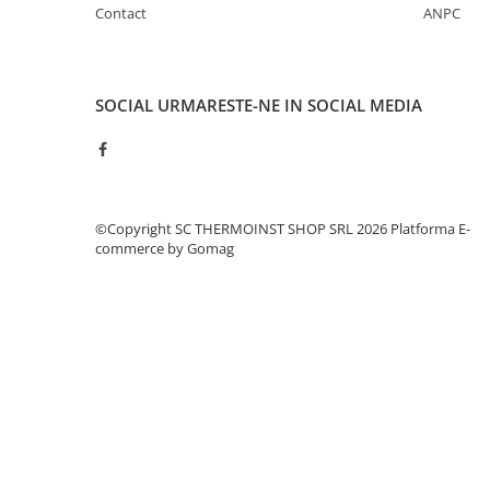
Contact
ANPC
Baterii bucatarie
Baterii dus/cada
Baterii lavoar
Cazi de baie dreptunghiulare
SOCIAL
URMARESTE-NE IN SOCIAL MEDIA
Cazi de baie inzidite
Cazi de baie pe colt
Cazi freestanding
Coloane de dus
©Copyright SC THERMOINST SHOP SRL 2026
Platforma E-
Robinet coltar
commerce by Gomag
Vase WC
Cadre WC/Bideu suspendat
Fitinguri
Fose septice/Separatoare
Rezervoare WC
Accesorii rezervoare
Clapete de actionare