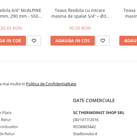
xibila 6/4” McALPINE
Teava flexibila cu intrare
Teava 
 mm, 290 mm - 550
masina de spalat 5/4” – Ø32
masin
mm
mm, 420 mm->950 m
Ø40/50 
McALPINE
20,43 RON
30,50 RON
A IN COS
ADAUGA IN COS
ADAU
la mai multe in
Politica de Confidentialitate
DATE COMERCIALE
 Plata
SC THERMOINST SHOP SRL
e Retur
J30/1017/2016
Produselor
RO36803442
de Retur
Stadionului 4