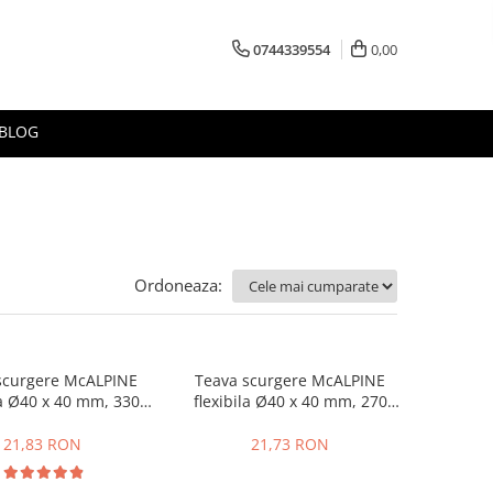
0744339554
0,00
BLOG
Ordoneaza:
scurgere McALPINE
Teava scurgere McALPINE
la Ø40 x 40 mm, 330
flexibila Ø40 x 40 mm, 270
mm->900 mm
mm->500 mm
21,83 RON
21,73 RON