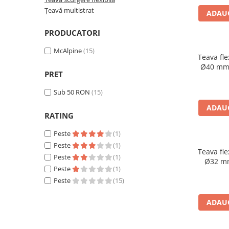
Engo
Țeavă multistrat
ADAUG
Termostate ambientale
PRODUCATORI
Termice
McAlpine
(15)
Teava fle
Solutii chimice
Ø40 mm
PRET
Grupuri de pompare - Distributie
Automatizari
Sub 50 RON
(15)
Filtre și protecție instalație
ADAUG
RATING
Grupuri de pompare
Peste
(1)
Pompe de Circulatie
Peste
(1)
Teava fle
Pompe Blau Technik
Peste
(1)
Ø32 m
Pompe Grundfos Alpha
Peste
(1)
Peste
(15)
Pompe Grundfos Magna
Pompe Grundfos TP
ADAUG
Pompe Wilo
Radiatoare/Calorifere