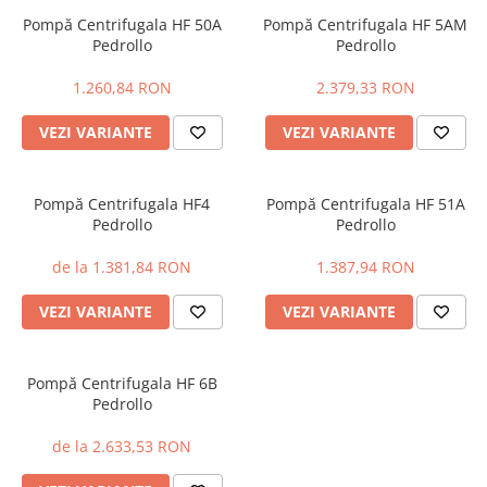
Pompe 2CP Pedrollo
Cadre WC/Bideu suspendat
Teava si accesorii
Pompă Centrifugala HF 50A
Pompă Centrifugala HF 5AM
Pompe CP Pedrollo
Pedrollo
Pedrollo
Fitinguri
Pompe CP-ST Pedrollo
Pompe F Pedrollo
Fose septice/Separatoare
1.260,84 RON
2.379,33 RON
Pompe HF Pedrollo
Rezervoare WC
VEZI VARIANTE
VEZI VARIANTE
Pompe NGA-PRO Pedrollo
Accesorii rezervoare
Pompe Periferice
Clapete de actionare
Pompă Centrifugala HF4
Pompă Centrifugala HF 51A
Pompe PK Pedrollo
Rame de montaj cu rezervor pentru
Pedrollo
Pedrollo
WC suspendat
Pompe PQ Pedrollo
Rezervoare ingropate pentru WC
Pompe submersibile ape murdare
de la 1.381,84 RON
1.387,94 RON
stativ
si canalizare
Rezervoare la semiinaltime
VEZI VARIANTE
VEZI VARIANTE
Pompa TRITUS Pedrollo cu tocator
Rezervoare pe vas WC
Pompe BC Pedrollo
Rigole de dus
Pompe MC Pedrollo
Pompă Centrifugala HF 6B
Sisteme de tratare apa
Pompe VX Pedrollo
Pedrollo
Pompe ZX Pedrollo
de la 2.633,53 RON