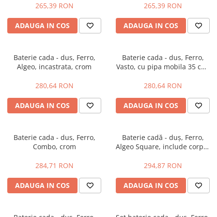
265,39 RON
265,39 RON
Baterii bucatarie
Baterii dus/cada
ADAUGA IN COS
ADAUGA IN COS
Baterii lavoar
Cazi de baie dreptunghiulare
Baterie cada - dus, Ferro,
Baterie cada - dus, Ferro,
Cazi de baie inzidite
Algeo, incastrata, crom
Vasto, cu pipa mobila 35 cm,
Cazi de baie pe colt
crom
Cazi freestanding
280,64 RON
280,64 RON
Coloane de dus
ADAUGA IN COS
ADAUGA IN COS
Robinet coltar
Vase WC
Cadre WC/Bideu suspendat
Baterie cada - dus, Ferro,
Baterie cadă - duș, Ferro,
Combo, crom
Algeo Square, include corpul
Fitinguri
încastrat, crom
Fose septice/Separatoare
284,71 RON
294,87 RON
Rezervoare WC
ADAUGA IN COS
ADAUGA IN COS
Accesorii rezervoare
Clapete de actionare