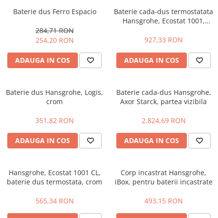
Engo
Baterie dus Ferro Espacio
Baterie cada-dus termostatata
Hansgrohe, Ecostat 1001,
Termostate ambientale
crom
284,71 RON
927,33 RON
254,20 RON
Termice
Solutii chimice
ADAUGA IN COS
ADAUGA IN COS
Grupuri de pompare - Distributie
Automatizari
Baterie dus Hansgrohe, Logis,
Baterie cada-dus Hansgrohe,
crom
Axor Starck, partea vizibila
Filtre și protecție instalație
Grupuri de pompare
351,82 RON
2.824,69 RON
Pompe de Circulatie
ADAUGA IN COS
ADAUGA IN COS
Pompe Blau Technik
Pompe Grundfos Alpha
Hansgrohe, Ecostat 1001 CL,
Corp incastrat Hansgrohe,
Pompe Grundfos Magna
baterie dus termostata, crom
iBox, pentru baterii incastrate
Pompe Grundfos TP
Pompe Wilo
565,34 RON
493,15 RON
Radiatoare/Calorifere