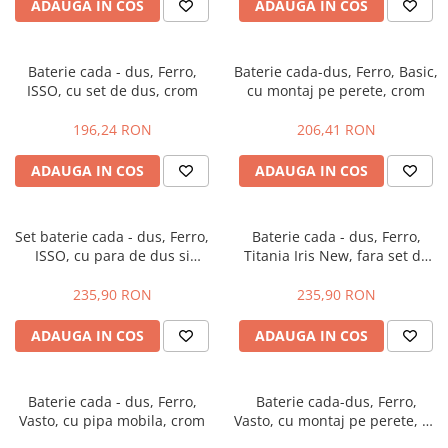
ADAUGA IN COS
ADAUGA IN COS
Accesorii radiatoare
Teava si accesorii
Baterie cada - dus, Ferro,
Baterie cada-dus, Ferro, Basic,
ISSO, cu set de dus, crom
cu montaj pe perete, crom
Incalzire in pardoseala
Încălzire în pardoseală fara sapa
196,24 RON
206,41 RON
Încălzire în pardoseală sistem
umed
ADAUGA IN COS
ADAUGA IN COS
Pachete încălzire în pardoseală
Set baterie cada - dus, Ferro,
Baterie cada - dus, Ferro,
Kit complet pardoseală
ISSO, cu para de dus si
Titania Iris New, fara set de
furtun, crom
dus, crom
Pachete folie tacker
235,90 RON
235,90 RON
Sanitare
ADAUGA IN COS
ADAUGA IN COS
Amenajare baie/bucatarie
Chiuvete bucatarie
Baterie cada - dus, Ferro,
Baterie cada-dus, Ferro,
Seturi de mobilier si lavoar
Vasto, cu pipa mobila, crom
Vasto, cu montaj pe perete, cu
Baterii bideu
set de dus, crom