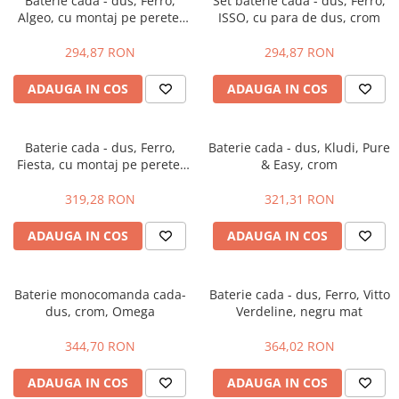
Baterie cada - dus, Ferro,
Set baterie cada - dus, Ferro,
Rame de montaj cu rezervor pentru
Algeo, cu montaj pe perete,
ISSO, cu para de dus, crom
WC suspendat
crom
Rezervoare ingropate pentru WC
294,87 RON
294,87 RON
stativ
Rezervoare la semiinaltime
ADAUGA IN COS
ADAUGA IN COS
Rezervoare pe vas WC
Rigole de dus
Baterie cada - dus, Ferro,
Baterie cada - dus, Kludi, Pure
Sisteme de tratare apa
Fiesta, cu montaj pe perete,
& Easy, crom
crom
319,28 RON
321,31 RON
Pedrollo
Pompe Submersibile
ADAUGA IN COS
ADAUGA IN COS
Pompe 4 BLOCK
Future JET
Baterie monocomanda cada-
Baterie cada - dus, Ferro, Vitto
Motoare submersibile pentru
dus, crom, Omega
Verdeline, negru mat
pompe
Pedrollo UPM
344,70 RON
364,02 RON
Pompe 3SR Pedrollo
ADAUGA IN COS
ADAUGA IN COS
Pompe 4SR Pedrollo