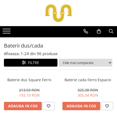
Toate Produsele
Centrale termice pe gaz
Cazane si centrale de puteri mari
Baterii dus/cada
Centrale conventionale
Afiseaza:
1-
24
din
96
produse
Centrale in condensare
FILTRE
Centrale termice
Centrale termice pe lemn
Baterie dus Square Ferro
Baterie cada Ferro Espacio
Centrale si cazane termice pe
peleti
213,53 RON
325,38 RON
193,19 RON
305,04 RON
Centrale termice electrice
Accesorii
ADAUGA IN COS
ADAUGA IN COS
Termostate