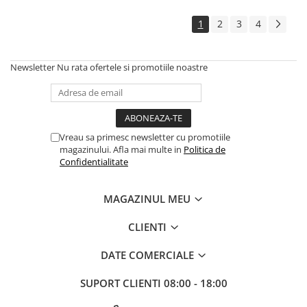
Pompe 6SR Pedrollo
1
2
3
4
TOP
DG-BLU
Grupuri pompare Pedrollo
Newsletter
Nu rata ofertele si promotiile noastre
Pompe Centrifugale
Pompe 2CP Pedrollo
Pompe CP Pedrollo
Vreau sa primesc newsletter cu promotiile
Pompe CP-ST Pedrollo
magazinului. Afla mai multe in
Politica de
Confidentialitate
Pompe F Pedrollo
Pompe HF Pedrollo
MAGAZINUL MEU
Pompe NGA-PRO Pedrollo
Pompe Periferice
CLIENTI
Pompe PK Pedrollo
DATE COMERCIALE
Pompe PQ Pedrollo
Pompe submersibile ape murdare
SUPORT CLIENTI
08:00 - 18:00
si canalizare