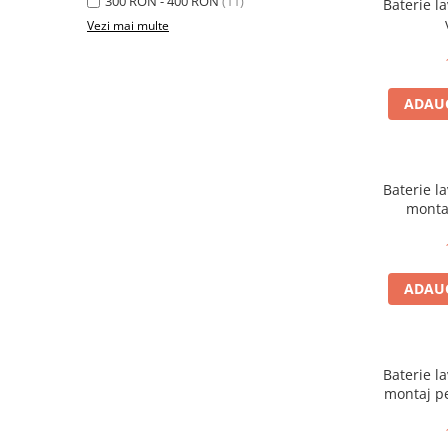
300 RON - 400 RON
(11)
Baterie la
Accesorii radiatoare
Vezi mai multe
Teava si accesorii
Incalzire in pardoseala
ADAUG
Încălzire în pardoseală fara sapa
Încălzire în pardoseală sistem
umed
Baterie la
monta
Pachete încălzire în pardoseală
Kit complet pardoseală
Pachete folie tacker
ADAUG
Sanitare
Amenajare baie/bucatarie
Baterie la
Chiuvete bucatarie
montaj pe
Seturi de mobilier si lavoar
Baterii bideu