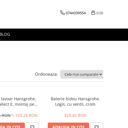
0744339554
0,00
BLOG
Ordoneaza:
e lavoar Hansgrohe,
Baterie bideu Hansgrohe,
Select E, montaj pe
Logis, cu ventil, crom
erete, 22.5 cm
25 RON
1.103,24 RON
329,45 RON
GA IN COS
ADAUGA IN COS