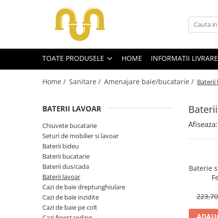
Toate Produsele
TOATE PRODUSELE
HOME
INFORMATII LIVRARE
Centrale termice pe gaz
Cazane si centrale de puteri mari
Home /
Sanitare /
Amenajare baie/bucatarie /
Baterii
Centrale conventionale
Centrale in condensare
Baterii
BATERII LAVOAR
Afiseaza:
Chiuvete bucatarie
Centrale termice
Seturi de mobilier si lavoar
Centrale termice pe lemn
Baterii bideu
Baterii bucatarie
Centrale si cazane termice pe
Baterii dus/cada
peleti
Baterie s
Baterii lavoar
Fe
Centrale termice electrice
Cazi de baie dreptunghiulare
223,7
Accesorii
Cazi de baie inzidite
Cazi de baie pe colt
Termostate
ADAUG
Cazi freestanding