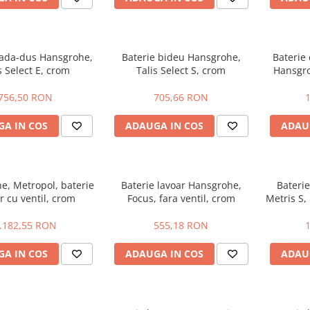
cada-dus Hansgrohe,
Baterie bideu Hansgrohe,
Baterie
s Select E, crom
Talis Select S, crom
Hansgro
756,50 RON
705,66 RON
A IN COS
ADAUGA IN COS
ADAU
e, Metropol, baterie
Baterie lavoar Hansgrohe,
Bateri
r cu ventil, crom
Focus, fara ventil, crom
Metris S,
.182,55 RON
555,18 RON
A IN COS
ADAUGA IN COS
ADAU