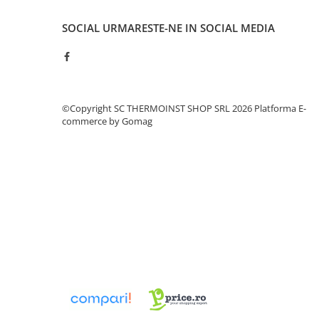
Rame de montaj cu rezervor pentru
WC suspendat
SOCIAL
URMARESTE-NE IN SOCIAL MEDIA
Rezervoare ingropate pentru WC
stativ
Rezervoare la semiinaltime
Rezervoare pe vas WC
Rigole de dus
©Copyright SC THERMOINST SHOP SRL 2026
Platforma E-
commerce by Gomag
Sisteme de tratare apa
Pedrollo
Pompe Submersibile
Pompe 4 BLOCK
Future JET
Motoare submersibile pentru
pompe
Pedrollo UPM
Pompe 3SR Pedrollo
Pompe 4SR Pedrollo