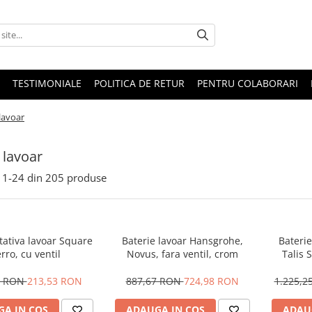
TESTIMONIALE
POLITICA DE RETUR
PENTRU COLABORARI
 lavoar
 lavoar
1-
24
din
205
produse
tativa lavoar Square
Baterie lavoar Hansgrohe,
Bateri
rro, cu ventil
Novus, fara ventil, crom
Talis 
p
0 RON
213,53 RON
887,67 RON
724,98 RON
1.225,
A IN COS
ADAUGA IN COS
ADAU