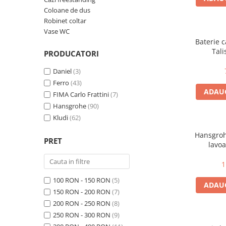
Engo
Coloane de dus
Robinet coltar
Termostate ambientale
Vase WC
Baterie 
Termice
Tali
PRODUCATORI
Solutii chimice
Daniel
(3)
Grupuri de pompare - Distributie
Ferro
(43)
Automatizari
ADAUG
FIMA Carlo Frattini
(7)
Filtre și protecție instalație
Hansgrohe
(90)
Kludi
(62)
Grupuri de pompare
Hansgroh
Pompe de Circulatie
PRET
lavoa
Pompe Blau Technik
1
Pompe Grundfos Alpha
Pompe Grundfos Magna
100 RON - 150 RON
(5)
ADAUG
150 RON - 200 RON
(7)
Pompe Grundfos TP
200 RON - 250 RON
(8)
Pompe Wilo
250 RON - 300 RON
(9)
Radiatoare/Calorifere