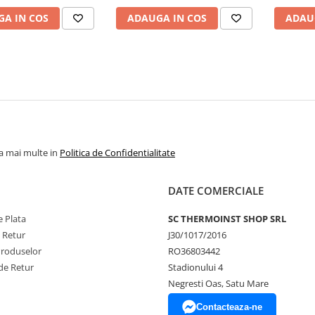
A IN COS
ADAUGA IN COS
ADAU
la mai multe in
Politica de Confidentialitate
DATE COMERCIALE
 Plata
SC THERMOINST SHOP SRL
e Retur
J30/1017/2016
Produselor
RO36803442
de Retur
Stadionului 4
Negresti Oas, Satu Mare
Contacteaza-ne