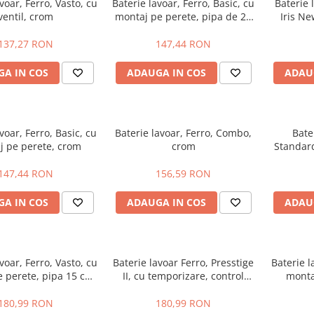
voar, Ferro, Vasto, cu
Baterie lavoar, Ferro, Basic, cu
Baterie 
ventil, crom
montaj pe perete, pipa de 22
Iris Ne
cm, crom
137,27 RON
147,44 RON
A IN COS
ADAUGA IN COS
ADAU
voar, Ferro, Basic, cu
Baterie lavoar, Ferro, Combo,
Bate
j pe perete, crom
crom
Standard
147,44 RON
156,59 RON
A IN COS
ADAUGA IN COS
ADAU
voar, Ferro, Vasto, cu
Baterie lavoar Ferro, Presstige
Baterie l
 perete, pipa 15 cm,
II, cu temporizare, control
monta
crom
debit și temperatură, crom
180,99 RON
180,99 RON