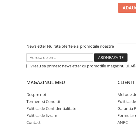
Baterii bucatarie
ADAUG
Baterii dus/cada
Baterii lavoar
Cazi de baie dreptunghiulare
Cazi de baie inzidite
Cazi de baie pe colt
Newsletter
Nu rata ofertele si promotiile noastre
Cazi freestanding
Coloane de dus
Vreau sa primesc newsletter cu promotiile magazinului. Af
Robinet coltar
Vase WC
MAGAZINUL MEU
CLIENTI
Cadre WC/Bideu suspendat
Fitinguri
Despre noi
Metode de
Termeni si Conditii
Politica d
Fose septice/Separatoare
Politica de Confidentialitate
Garantia 
Rezervoare WC
Politica de livrare
Formular 
Accesorii rezervoare
Contact
ANPC
Clapete de actionare