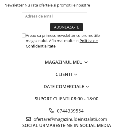
Instalare și compatibilitate
Newsletter
Nu rata ofertele si promotiile noastre
Racord aspirație / evacuare standard
Ø 110/160
sau aspirație
și evacuare separate
Ø 110
Alimentare electrică:
230 V
Grad de protecție:
IPX5D
Montaj:
mural
Vreau sa primesc newsletter cu promotiile
Kitul de evacuare gaze arse nu este inclus
magazinului. Afla mai multe in
Politica de
Specificații generale
Confidentialitate
Greutate:
93 kg
Garanție:
3 ani
MAGAZINUL MEU
Tip centrală:
doar încălzire
Presiune maximă:
6 bar
CLIENTI
Racord:
1½”
BAXI Luna Duo-Tec MP+ 1.130
este soluția ideală pentru spații
comerciale mari, hale industriale, clădiri de birouri sau aplicații cu
DATE COMERCIALE
cerințe ridicate de putere, oferind flexibilitate, eficiență și emisii
reduse într-un format compact.
SUPORT CLIENTI
08:00 - 18:00
0744339554
ofertare@magazinuldeinstalatii.com
SOCIAL
URMARESTE-NE IN SOCIAL MEDIA