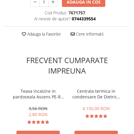
ADAUGA IN COS
Cod Produs:
7671757
Ai nevoie de ajutor?
0744339554
Adauga la Favorite
Cere informatii
FRECVENT CUMPARATE
IMPREUNA
Teava incalzire in
Centrala termica in
pardoseala Assens PE-RT
condensare De Dietrich
mo
16x2.0mm, 5 straturi,
MPX 20/24 MI Compact,
bariera de oxigen
20 kW
3,56 RON
4.150,00 RON
2,80 RON