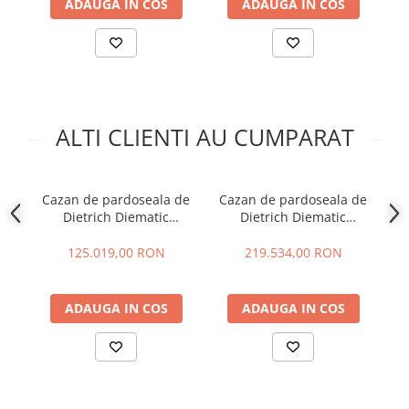
ADAUGA IN COS
ADAUGA IN COS
ALTI CLIENTI AU CUMPARAT
Cazan de pardoseala de
Cazan de pardoseala de
C
Dietrich Diematic
Dietrich Diematic
Evolution C340 650kW
Evolution C640 1000kW
125.019,00 RON
219.534,00 RON
ADAUGA IN COS
ADAUGA IN COS