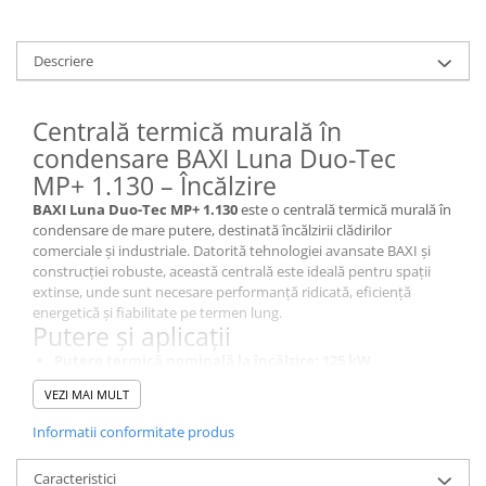
Descriere
Centrală termică murală în
condensare BAXI Luna Duo-Tec
MP+ 1.130 – Încălzire
BAXI Luna Duo-Tec MP+ 1.130
este o centrală termică murală în
condensare de mare putere, destinată încălzirii clădirilor
comerciale și industriale. Datorită tehnologiei avansate BAXI și
construcției robuste, această centrală este ideală pentru spații
extinse, unde sunt necesare performanță ridicată, eficiență
energetică și fiabilitate pe termen lung.
Putere și aplicații
Putere termică nominală la încălzire:
125 kW
Suprafață acoperită:
până la
1000 MP
VEZI MAI MULT
Posibilitate de
funcționare în cascadă
, în module de până la
16 centrale
, pentru aplicații cu necesar foarte mare de putere
Informatii conformitate produs
Prepararea apei calde menajere se realizează prin conectarea la
un
boiler cu acumulare
(simplă sau dublă serpentină, inclusiv
Caracteristici
solar), disponibil separat.