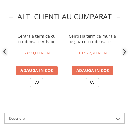
ALTI CLIENTI AU CUMPARAT
Centrala termica cu
Centrala termica murala
condensare Ariston
pe gaz cu condensare De
co
Alteas One Net, 35 kW
DIETRICH Evodens PRO
P
AMC 90 KW
6.890,00 RON
19.522,70 RON
ADAUGA IN COS
ADAUGA IN COS
Descriere