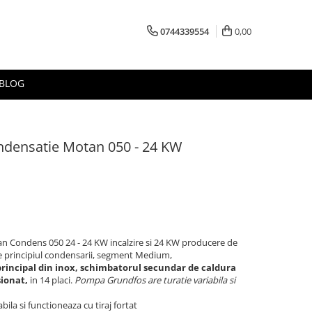
0744339554
0,00
BLOG
ondensatie Motan 050 - 24 KW
n Condens 050 24 - 24 KW incalzire si 24 KW producere de
e principiul condensarii, segment Medium,
rincipal din inox, schimbatorul secundar de caldura
sionat,
in 14 placi.
Pompa Grundfos are turatie variabila si
bila si functioneaza cu tiraj fortat