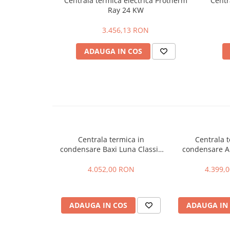
Centrala termica electrica Protherm
Centr
Accesorii radiatoare
Ray 24 KW
Teava si accesorii
3.456,13 RON
Incalzire in pardoseala
ADAUGA IN COS
Încălzire în pardoseală fara sapa
Încălzire în pardoseală sistem
umed
Pachete încălzire în pardoseală
Kit complet pardoseală
Centrala termica in
Centrala t
Pachete folie tacker
condensare Baxi Luna Classic
condensare A
28 Incalzire + ACM
One 24 
Sanitare
4.052,00 RON
4.399,
Amenajare baie/bucatarie
Chiuvete bucatarie
ADAUGA IN COS
ADAUGA IN
Seturi de mobilier si lavoar
Baterii bideu