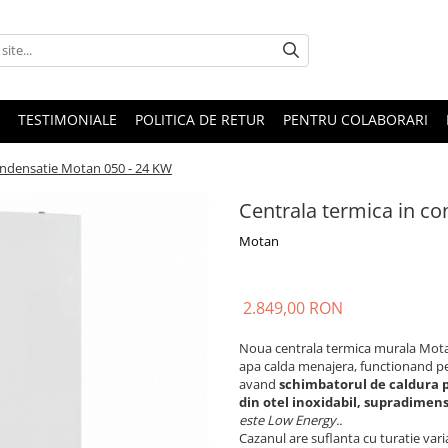
TESTIMONIALE
POLITICA DE RETUR
PENTRU COLABORARI
ondensatie Motan 050 - 24 KW
Centrala termica in c
Motan
2.849,00 RON
Noua centrala termica murala Mota
apa calda menajera, functionand p
avand
schimbatorul de caldura p
din otel inoxidabil, supradimen
este Low Energy..
Cazanul are suflanta cu turatie varia