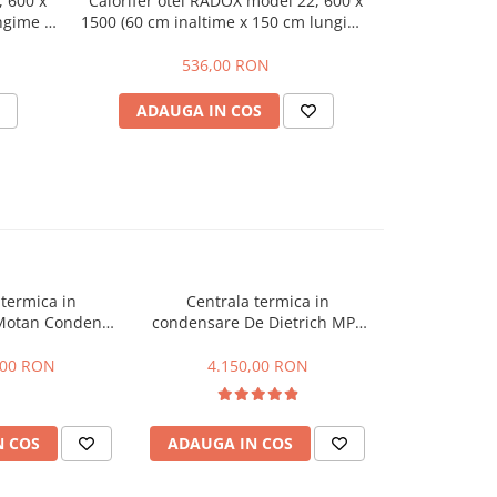
, 600 x
Calorifer otel RADOX model 22, 600 x
Centrala pe 
ngime x
1500 (60 cm inaltime x 150 cm lungime
Asp
cluse
x 10 cm grosime), accesorii incluse
536,00 RON
1
ADAUGA IN COS
ADAU
 termica in
Centrala termica in
Central
Motan Condens
condensare De Dietrich MPX
condensare A
- 25 kw
20/24 MI Compact, 20 kW
- 24 kW
,00 RON
4.150,00 RON
3.64
N COS
ADAUGA IN COS
ADAUGA 