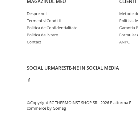
MAGAZINUL MEU
CLIENTI
Pompe 6SR Pedrollo
TOP
Despre noi
Metode de
DG-BLU
Termeni si Conditii
Politica d
Politica de Confidentialitate
Garantia 
Grupuri pompare Pedrollo
Politica de livrare
Formular 
Pompe Centrifugale
Contact
ANPC
Pompe 2CP Pedrollo
Pompe CP Pedrollo
Pompe CP-ST Pedrollo
SOCIAL
URMARESTE-NE IN SOCIAL MEDIA
Pompe F Pedrollo
Pompe HF Pedrollo
Pompe NGA-PRO Pedrollo
Pompe Periferice
©Copyright SC THERMOINST SHOP SRL 2026
Platforma E-
Pompe PK Pedrollo
commerce by Gomag
Pompe PQ Pedrollo
Pompe submersibile ape murdare
si canalizare