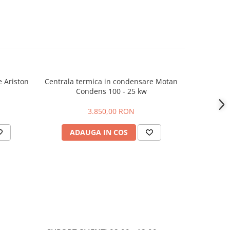
 Ariston
Centrala termica in condensare Motan
Instant ap
Condens 100 - 25 kw
Pegaso Pro
3.850,00 RON
ADAUGA IN COS
AD