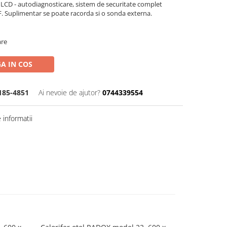
LCD - autodiagnosticare, sistem de securitate complet
 Suplimentar se poate racorda si o sonda externa.
are
A IN COS
185-4851
Ai nevoie de ajutor?
0744339554
informatii