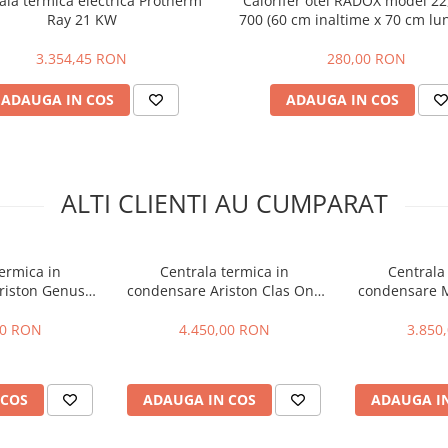
ala termica electrica Protherm
Calorifer otel RADOX model 22
Ray 21 KW
700 (60 cm inaltime x 70 cm lu
10 cm grosime), accesorii in
3.354,45 RON
280,00 RON
ADAUGA IN COS
ADAUGA IN COS
ALTI CLIENTI AU CUMPARAT
ermica in
Centrala termica in
Centrala
riston Genus
condensare Ariston Clas One
condensare 
- 24 kW
24 - 24 kW
100 
00 RON
4.450,00 RON
3.850
 COS
ADAUGA IN COS
ADAUGA I