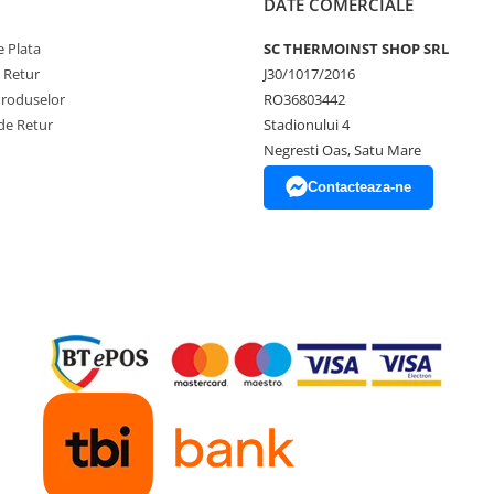
DATE COMERCIALE
 Plata
SC THERMOINST SHOP SRL
e Retur
J30/1017/2016
Produselor
RO36803442
de Retur
Stadionului 4
Negresti Oas, Satu Mare
Contacteaza-ne