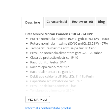
Baterii bucatarie
Baterii dus/cada
Baterii lavoar
Caracteristici
Review-uri
(0)
Blog
Descriere
Cazi de baie dreptunghiulare
Cazi de baie inzidite
Date tehnice
Motan Condens 050 24 - 24 KW
:
Cazi de baie pe colt
Putere nominala maxima (50/30 grdC): 25,1 KW - 106%
Cazi freestanding
Putere nominala maxima (80/60 grdC): 23,2 KW - 97%
Temperatura maxima admisa pe tur: 80 GrdC
Coloane de dus
Presiune nominala alimentare gaz: G20 - 20 mbar
Robinet coltar
Clasa de protectie electrica: IP 40
Vase WC
Racorduri tur/retur: 3/4"
Racord apa calda/rece: 1/2"
Cadre WC/Bideu suspendat
Racord alimentare cu gaz: 3/4"
Fitinguri
Debit apa calda (la dT-30grdC): 11,4 litri/min
Capacitate schimbator de caldura: 1 L
Fose septice/Separatoare
Presiune de lucru admisa: 3 bar
Tensiune de alimentare: 230 V
Rezervoare WC
Racord gaze arse (dublu, coaxial): 60/100 mm
Accesorii rezervoare
VEZI MAI MULT
Lungime maxima cos de fum: 3 m
Dimensiuni AxLxH: 345x400x750 mm
Clapete de actionare
Informatii conformitate produs
Greutate centrala termica: 31 kg