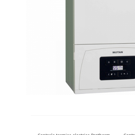
Engo
Termostate ambientale
Termice
Solutii chimice
Grupuri de pompare - Distributie
Automatizari
Filtre și protecție instalație
Grupuri de pompare
Pompe de Circulatie
Pompe Blau Technik
Pompe Grundfos Alpha
Pompe Grundfos Magna
Pompe Grundfos TP
Pompe Wilo
Radiatoare/Calorifere