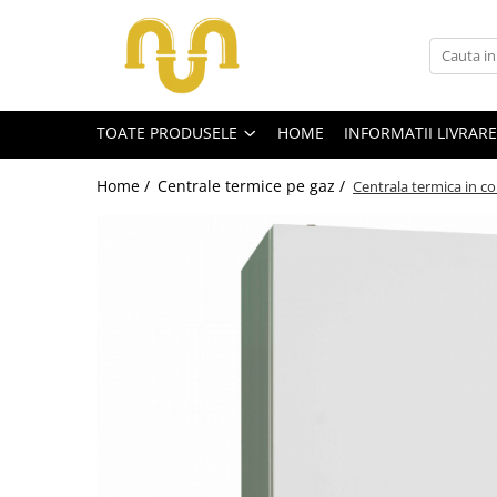
Toate Produsele
TOATE PRODUSELE
HOME
INFORMATII LIVRARE
Centrale termice pe gaz
Cazane si centrale de puteri mari
Home /
Centrale termice pe gaz /
Centrala termica in c
Centrale conventionale
Centrale in condensare
Centrale termice
Centrale termice pe lemn
Centrale si cazane termice pe
peleti
Centrale termice electrice
Accesorii
Termostate