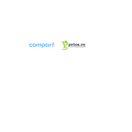
Pompa TRITUS Pedrollo cu tocator
Pompe BC Pedrollo
Pompe MC Pedrollo
Pompe VX Pedrollo
Pompe ZX Pedrollo
Pompe de caldura aer-apa
Țevi, Fitinguri și Racorduri pentru
Instalații
Fitinguri din alamă
Fitinguri multistrat presare
Aerisitoare automate
Cot WC DN100
Fitinguri din PPR
Racord de burlan
Racord WC