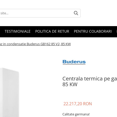
TESTIMONIALE
POLITICA DE RETUR
PENTRU COLABORARI
az in condensatie Buderus GB162 85 V2, 85 KW
Centrala termica pe g
85 KW
22.217,20 RON
Calitate germana!