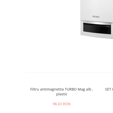
Engo
Termostate ambientale
Termice
Solutii chimice
Grupuri de pompare - Distributie
Automatizari
Filtre și protecție instalație
Grupuri de pompare
Pompe de Circulatie
Pompe Blau Technik
Pompe Grundfos Alpha
Filtru antimagnetita TURBO Mag alb ,
SET
Pompe Grundfos Magna
plastic
Pompe Grundfos TP
Pompe Wilo
98,63 RON
Radiatoare/Calorifere