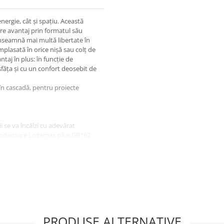
rgie, cât și spațiu. Această
e avantaj prin formatul său
nseamnă mai multă libertate în
mplasată în orice nișă sau colț de
taj în plus: în funcție de
făța și cu un confort deosebit de
 în cascadă, pentru proiecte
i se va încălzi cu adevărat
 condensare Logamax plus GB162
ntrala termică Buderus Logamax
omparație cu centralele
Logamax plus GB162
 centralele vechi, până la 30%:
rului ceramic cu un domeniu larg
până la 110,5%. Iar mulțumită
automată a turației, se
rala Buderus Logamax plus GB162
PRODUSE ALTERNATIVE
A de eficiență energetică.