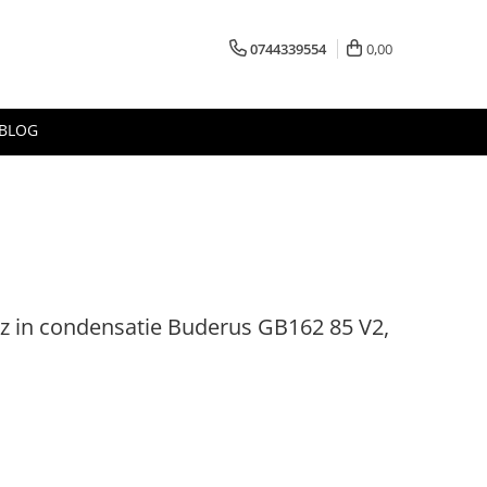
0744339554
0,00
BLOG
az in condensatie Buderus GB162 85 V2,