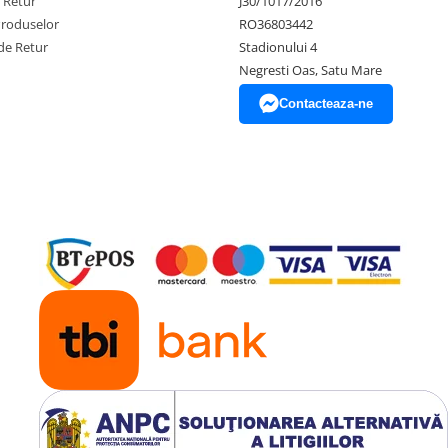
e Retur
J30/1017/2016
Produselor
RO36803442
de Retur
Stadionului 4
Negresti Oas, Satu Mare
Contacteaza-ne