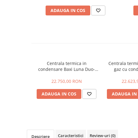
Accesorii radiatoare
ADAUGA IN COS
Teava si accesorii
Incalzire in pardoseala
Încălzire în pardoseală fara sapa
Încălzire în pardoseală sistem
umed
Centrala termica in
Centrala term
Pachete încălzire în pardoseală
condensare Baxi Luna Duo-
gaz cu con
Tech MP+ 1.110
DIETRICH Evo
Kit complet pardoseală
115
22.750,00 RON
22.623,
Pachete folie tacker
ADAUGA IN COS
ADAUGA IN
Sanitare
Amenajare baie/bucatarie
Chiuvete bucatarie
Seturi de mobilier si lavoar
Baterii bideu
Caracteristici
Review-uri
(0)
Descriere