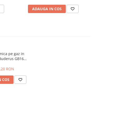
ADAUGA IN COS
ADAU
mica pe gaz in
 Buderus GB162
2, 100KW
9,20 RON
N COS