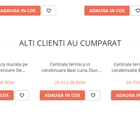
ADAUGA IN COS
ADAUGA IN COS
ALTI CLIENTI AU CUMPARAT
ica murala pe
Centrala termica in
Centrala ter
densare De
condensare Baxi Luna Duo-
condensatie
dens PRO AMC
Tech MP+ 1.130
100 V
 KW
90 RON
26.012,00 RON
24.75
 COS
ADAUGA IN COS
ADAUGA I