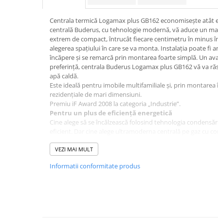
Baterii bucatarie
Baterii dus/cada
Centrala termică Logamax plus GB162 economisește atât ene
centrală Buderus, cu tehnologie modernă, vă aduce un mar
Baterii lavoar
extrem de compact, întrucât fiecare centimetru în minus î
Cazi de baie dreptunghiulare
alegerea spațiului în care se va monta. Instalația poate fi a
încăpere și se remarcă prin montarea foarte simplă. Un avan
Cazi de baie inzidite
preferință, centrala Buderus Logamax plus GB162 vă va răs
Cazi de baie pe colt
apă caldă.
Cazi freestanding
Este ideală pentru imobile multifamiliale și, prin montarea
rezidențiale de mari dimensiuni.
Coloane de dus
Premiu iF Award 2008 la categoria „Industrie”.
Robinet coltar
Pentru un plus de eficiență energetică
Vase WC
Cine alege să se încălzească folosind tehnologia condensări
eficient. Dar cine alege ultramoderna centrală pe gaz cu
Cadre WC/Bideu suspendat
va fi cu un pas înaintea tuturor. Iar aceasta deoarece ce
Fitinguri
plus GB162 utilizează la maximum energia disponibilă. În c
VEZI MAI MULT
obișnuite, tehnologia în condensare a centralei Buderus 
Fose septice/Separatoare
Informatii conformitate produs
economisește până la 15% din energie, iar în comparație cu
datorită stratului de protecție inovator ALU plus și arzăto
Rezervoare WC
de modulare care oferă o eficiență energetică normată de 
Accesorii rezervoare
tehnologiei FLOW plus și a pompei de circulație cu reglare 
economisește atât de multă energie electrică, încât cent
Clapete de actionare
este capabilă să respecte cele mai severe cerințe ale clasei 