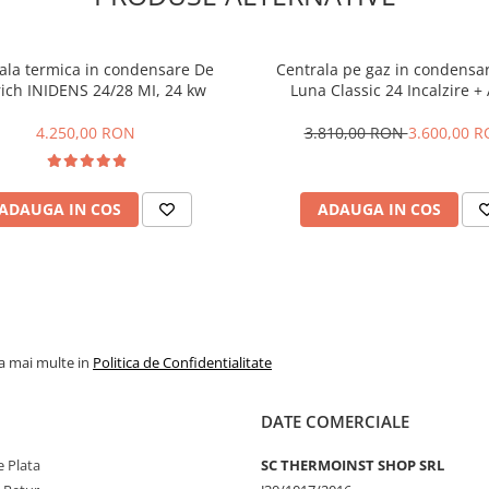
eței
e căldură tehnologia inovatoare
i o excelentă conductivitate
ala termica in condensare De
Centrala pe gaz in condensa
ium Centre, care a recompensat
rich INIDENS 24/28 MI, 24 kw
Luna Classic 24 Incalzire 
ium Award 2006.
4.250,00 RON
3.810,00 RON
3.600,00 
ți toate aceste opțiuni. Centrala
pildă, energia solară sau
ADAUGA IN COS
ADAUGA IN COS
atractiv
re
consum redus de energie
la mai multe in
Politica de Confidentialitate
DATE COMERCIALE
 Plata
SC THERMOINST SHOP SRL