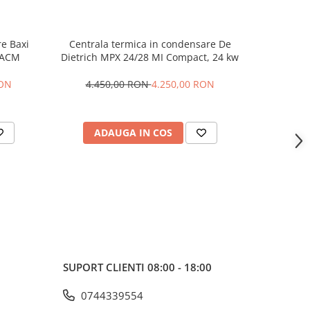
re Baxi
Centrala termica in condensare De
Centrala t
+ ACM
Dietrich MPX 24/28 MI Compact, 24 kw
Cares 
RON
4.450,00 RON
4.250,00 RON
ADAUGA IN COS
AD
SUPORT CLIENTI
08:00 - 18:00
0744339554