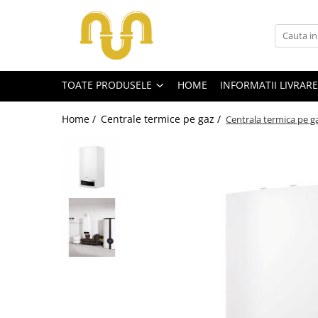
Toate Produsele
TOATE PRODUSELE
HOME
INFORMATII LIVRARE
Centrale termice pe gaz
Cazane si centrale de puteri mari
Home /
Centrale termice pe gaz /
Centrala termica pe g
Centrale conventionale
Centrale in condensare
Centrale termice
Centrale termice pe lemn
Centrale si cazane termice pe
peleti
Centrale termice electrice
Accesorii
Termostate