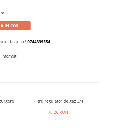
are
A IN COS
evoie de ajutor?
0744339554
informatii
curgere
Filtru regulator de gaz 3/4
Dispoziti
scurgere 
76,26 RON