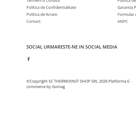
Termeni si Conditii
Politica d
Pompe 6SR Pedrollo
Politica de Confidentialitate
Garantia 
TOP
Politica de livrare
Formular 
DG-BLU
Contact
ANPC
Grupuri pompare Pedrollo
Pompe Centrifugale
SOCIAL
URMARESTE-NE IN SOCIAL MEDIA
Pompe 2CP Pedrollo
Pompe CP Pedrollo
Pompe CP-ST Pedrollo
Pompe F Pedrollo
Pompe HF Pedrollo
©Copyright SC THERMOINST SHOP SRL 2026
Platforma E-
commerce by Gomag
Pompe NGA-PRO Pedrollo
Pompe Periferice
Pompe PK Pedrollo
Pompe PQ Pedrollo
Pompe submersibile ape murdare
si canalizare