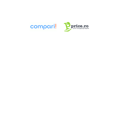
Pompa TRITUS Pedrollo cu tocator
Pompe BC Pedrollo
Pompe MC Pedrollo
Pompe VX Pedrollo
Pompe ZX Pedrollo
Pompe de caldura aer-apa
Țevi, Fitinguri și Racorduri pentru
Instalații
Fitinguri din alamă
Fitinguri multistrat presare
Aerisitoare automate
Cot WC DN100
Fitinguri din PPR
Racord de burlan
Racord WC