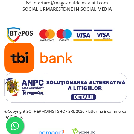
- Debit continuu (ΔT = 35 K) - 581 l/h
ofertare@magazinuldeinstalatii.com
- Presiunea minimă admisă - 0,03 MPa (0,30 bar)
SOCIAL
URMARESTE-NE IN SOCIAL MEDIA
- Presiunea maximă admisă - 0,8 MPa (8,0 bar)
- Intervalul de temperatură : 35 … 60 ℃
- Limitator al cantităţilor de debit - 8 l/min
Date tehnice
- Performanţă/încărcare G20
- Puterea de încălzire maximă - 24,7 kW
- Domeniul puterii utile (P) la 50/30 °C : 6,3 … 25,4 kW
- Domeniul puterii utile (P) la 80/60 °C :5,9 … 24,1 kW
- Interval de putere termică - apă caldă (P) : 5,9 … 24,1 kW
- Sarcina termică maximă - încălzirea (Q max.) - 24,7 kW
- Sarcina termică minimă - încălzirea (Q min.) - 6,1 kW
- Sarcina termică maximă - apă caldă (Q max.) - 24,7 kW
- Sarcina termică minimă - apă caldă (Q min.) - 6,1 kW
©Copyright SC THERMOINST SHOP SRL 2026
Platforma E-commerce
by Gomag