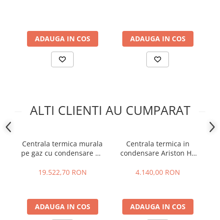
ADAUGA IN COS
ADAUGA IN COS
ALTI CLIENTI AU CUMPARAT
Centrala termica murala
Centrala termica in
pe gaz cu condensare De
condensare Ariston HS
C
DIETRICH Evodens PRO
Premium 24 EU - 24 kW
C
AMC 90 KW
19.522,70 RON
4.140,00 RON
ADAUGA IN COS
ADAUGA IN COS