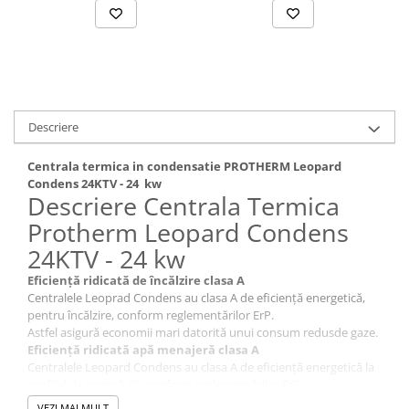
Descriere
Centrala termica in condensatie PROTHERM Leopard
Condens 24KTV - 24 kw
Descriere Centrala Termica
Protherm Leopard Condens
24KTV - 24 kw
Eficiență ridicată de încălzire clasa A
Centralele Leoprad Condens au clasa A de eficiență energetică,
pentru încălzire, conform reglementărilor ErP.
Astfel asigură economii mari datorită unui consum redusde gaze.
Eficiență ridicată apă menajeră clasa A
Centralele Leopard Condens au clasa A de eficiență energetică la
profilul de sarcină XL, conform reglementărilor ErP.
Datorită acestui lucru, se asigură o economie mare pentru
VEZI MAI MULT