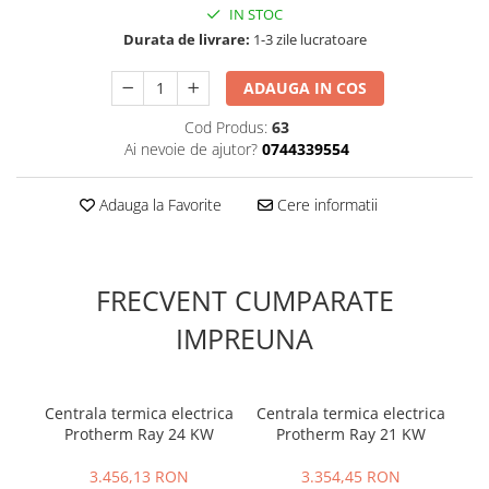
IN STOC
Durata de livrare:
1-3 zile lucratoare
ADAUGA IN COS
Cod Produs:
63
Ai nevoie de ajutor?
0744339554
Adauga la Favorite
Cere informatii
FRECVENT CUMPARATE
IMPREUNA
Centrala termica electrica
Centrala termica electrica
Protherm Ray 24 KW
Protherm Ray 21 KW
f
p
3.456,13 RON
3.354,45 RON