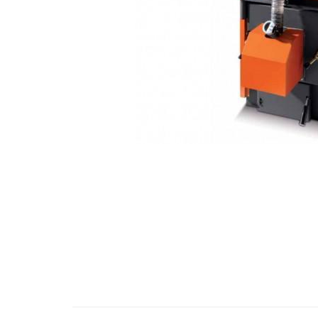
Engo
Termostate ambientale
Termice
Solutii chimice
Grupuri de pompare - Distributie
Automatizari
Filtre și protecție instalație
Grupuri de pompare
Pompe de Circulatie
Pompe Blau Technik
Pompe Grundfos Alpha
Pompe Grundfos Magna
Pompe Grundfos TP
Pompe Wilo
Radiatoare/Calorifere