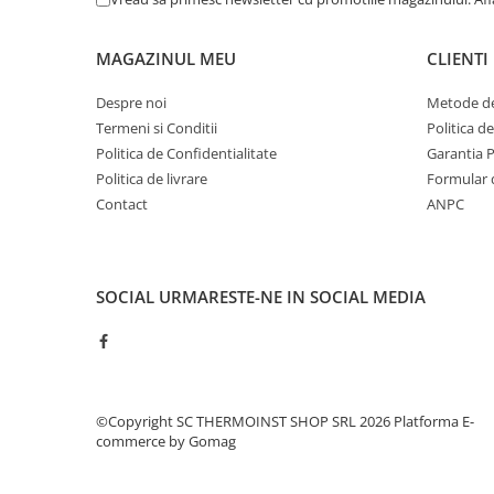
Pompe 6SR Pedrollo
TOP
MAGAZINUL MEU
CLIENTI
DG-BLU
Despre noi
Metode de
Grupuri pompare Pedrollo
Termeni si Conditii
Politica d
Pompe Centrifugale
Politica de Confidentialitate
Garantia 
Pompe 2CP Pedrollo
Politica de livrare
Formular 
Contact
ANPC
Pompe CP Pedrollo
Pompe CP-ST Pedrollo
Pompe F Pedrollo
Pompe HF Pedrollo
SOCIAL
URMARESTE-NE IN SOCIAL MEDIA
Pompe NGA-PRO Pedrollo
Pompe Periferice
Pompe PK Pedrollo
Pompe PQ Pedrollo
©Copyright SC THERMOINST SHOP SRL 2026
Platforma E-
Pompe submersibile ape murdare
commerce by Gomag
si canalizare