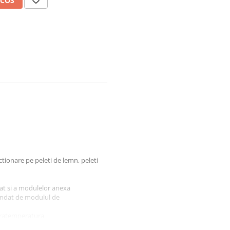
 COS
tionare pe peleti de lemn, peleti
t si a modulelor anexa
andat de modulul de
pratemperatura