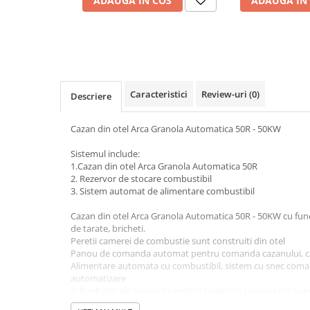
ADAUGA IN COS
ADAUGA IN
Baterii bucatarie
Baterii dus/cada
Baterii lavoar
Cazi de baie dreptunghiulare
Cazi de baie inzidite
Caracteristici
Review-uri
(0)
Descriere
Cazi de baie pe colt
Cazi freestanding
Cazan din otel Arca Granola Automatica 50R - 50KW
Coloane de dus
Sistemul include:
Robinet coltar
1.Cazan din otel Arca Granola Automatica 50R
Vase WC
2. Rezervor de stocare combustibil
3. Sistem automat de alimentare combustibil
Cadre WC/Bideu suspendat
Fitinguri
Cazan din otel Arca Granola Automatica 50R - 50KW cu func
de tarate, bricheti.
Fose septice/Separatoare
Peretii camerei de combustie sunt construiti din otel
Panou de comanda automat pentru comanda cazanului, ca
Rezervoare WC
Alimentare automata cu combustibil, sistem cu snec com
Accesorii rezervoare
automatizare
Schimbator de siguranta pentru protectia cazanului la su
Clapete de actionare