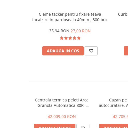
Accesorii radiatoare
Teava si accesorii
Cleme tacker pentru fixare teava
Curb
incalzire in pardoseala 40mm , 300 buc
Incalzire in pardoseala
35,94 RON
27,00 RON
Încălzire în pardoseală fara sapa
Încălzire în pardoseală sistem
umed
ADAUGA IN COS
Pachete încălzire în pardoseală
Kit complet pardoseală
Pachete folie tacker
Sanitare
Centrala termica peleti Arca
Cazan pe 
Amenajare baie/bucatarie
Granola Automatica 80R -
autocuratare, A
Chiuvete bucatarie
80KW
62 KW, GALMET
KPP
42.009,00 RON
42.705,
Seturi de mobilier si lavoar
Baterii bideu