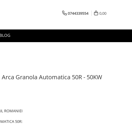
0744339554
0,00
BLOG
ti Arca Granola Automatica 50R - 50KW
UL ROMANIEI
MATICA 50R: