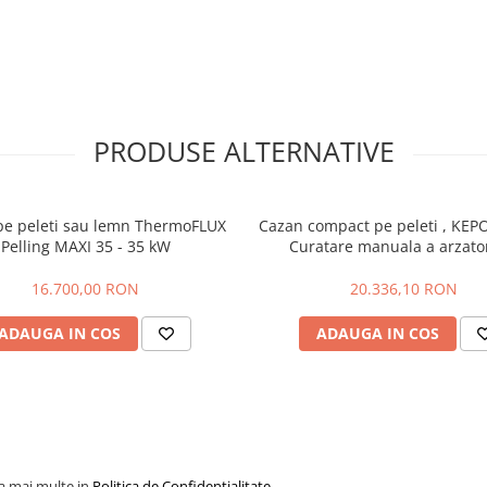
ta peleti
ămână
PRODUSE ALTERNATIVE
pe peleti sau lemn ThermoFLUX
Cazan compact pe peleti , KEP
Pelling MAXI 35 - 35 kW
Curatare manuala a arzato
m
16.700,00 RON
20.336,10 RON
mm
ADAUGA IN COS
ADAUGA IN COS
mm
ldaie
la mai multe in
Politica de Confidentialitate