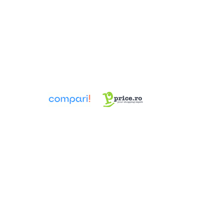
Pompa TRITUS Pedrollo cu tocator
Pompe BC Pedrollo
Pompe MC Pedrollo
Pompe VX Pedrollo
Pompe ZX Pedrollo
Pompe de caldura aer-apa
Țevi, Fitinguri și Racorduri pentru
Instalații
Fitinguri din alamă
Fitinguri multistrat presare
Aerisitoare automate
Cot WC DN100
Fitinguri din PPR
Racord de burlan
Racord WC