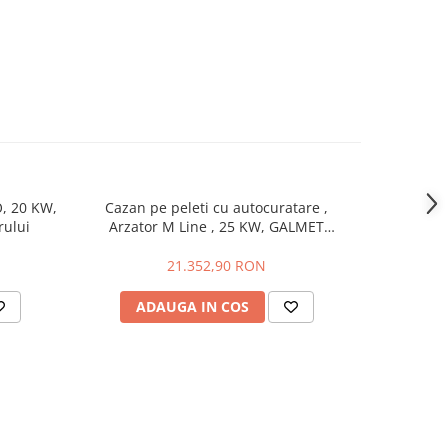
O, 20 KW,
Cazan pe peleti cu autocuratare ,
Cazan p
rului
Arzator M Line , 25 KW, GALMET
Arzato
GENESIS PLUS KPP 25
G
21.352,90 RON
ADAUGA IN COS
AD