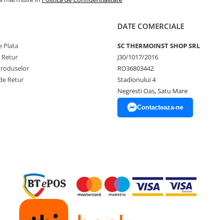
DATE COMERCIALE
 Plata
SC THERMOINST SHOP SRL
e Retur
J30/1017/2016
Produselor
RO36803442
de Retur
Stadionului 4
Negresti Oas, Satu Mare
Contacteaza-ne