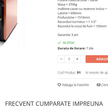
Masa = 370Kg
Inaltime cazan cu rezervor inclus 
Latime = 690mm
Profunzime = 1519mm
Racorduri tur/retur = 1 1/2"
Racordul la cosul de fum = 150mm
Garantie: 3 ani
IN STOC
Durata de livrare:
7 zile
ADAUG
Cod Produs:
91
Ai nevoie de aj
Adauga la Favorite
Cere 
FRECVENT CUMPARATE IMPREUNA