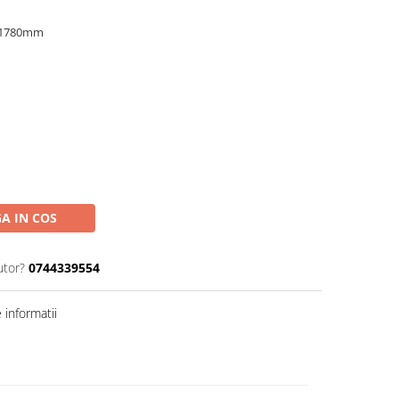
= 1780mm
A IN COS
utor?
0744339554
informatii