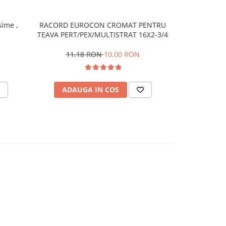
ime ,
RACORD EUROCON CROMAT PENTRU
Pompa su
TEAVA PERT/PEX/MULTISTRAT 16X2-3/4
11,18 RON
10,00 RON
2.155,
ADAUGA IN COS
ADAU