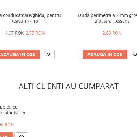
a conducatoare/ghidaj pentru
Banda perimetrala 8 mm gros
teava 14 - 18
albastra , Assens
4,07 RON
2,75 RON
2,83 RON
ADAUGA IN COS
ADAUGA IN COS
ALTI CLIENTI AU CUMPARAT
peleti cu
rzator M Line,
 GENESIS PLUS
 62
90 RON