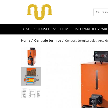
Toate Produsele
TOATE PRODUSELE
HOME
INFORMATII LIVRARE
Centrale termice pe gaz
Cazane si centrale de puteri mari
Home /
Centrale termice /
Centrala termica peleti Arca 
Centrale conventionale
Centrale in condensare
Centrale termice
Centrale termice pe lemn
Centrale si cazane termice pe
peleti
Centrale termice electrice
Accesorii
Termostate