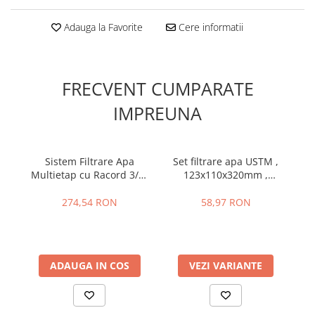
Adauga la Favorite
Cere informatii
FRECVENT CUMPARATE
IMPREUNA
Sistem Filtrare Apa
Set filtrare apa USTM ,
R
Multietap cu Racord 3/4"
123x110x320mm ,
pentru Purificarea Apei
multicolor , WFW EMI KPL
Potabile, USTM FS3
274,54 RON
58,97 RON
ADAUGA IN COS
VEZI VARIANTE