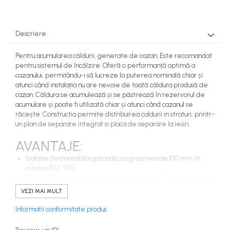
Descriere
Pentru acumularea căldurii, generate de cazan. Este recomandat
pentru sistemul de încălzire. Oferă o performanță optimă a
cazanului, permițându-i să lucreze la puterea nominală chiar și
atunci când instalația nu are nevoie de toată căldura produsă de
cazan. Căldura se acumulează și se păstrează în rezervorul de
acumulare și poate fi utilizată chiar și atunci când cazanul se
răcește. Constructia permite distribuirea caldurii in straturi, printr-
un plan de separare integrat si placa de separare la iesiri.
AVANTAJE:
Izolatie demontabila optionala, cu grosimea de 100 mm, în
culoare RAL 9006
Tipul izolatiei, toate tipurile sunt disponibile: PU moale, fleece.
Tipul izolatiei, disponibila pentru tipurile Н*: PU rigidă.
VEZI MAI MULT
Placă de separare și placa de separare la iesiri.
Până la 5 racorduri G½” pentru termo senzori.
Informatii conformitate produs
Suprafața exterioară grunduită.
Până la 13 racorduri G1″ sau G1½” pentru conectare la cazane,