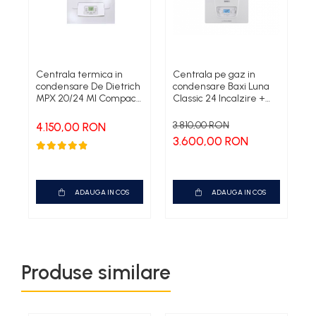
Centrala termica in
Centrala pe gaz in
C
condensare De Dietrich
condensare Baxi Luna
c
MPX 20/24 MI Compact,
Classic 24 Incalzire +
I
20 kW
ACM
3.810,00 RON
4.150,00 RON
4
3.600,00 RON
ADAUGA IN COS
ADAUGA IN COS
Produse similare