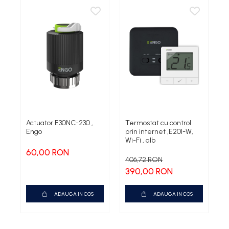
Actuator E30NC-230 ,
Termostat cu control
F
Engo
prin internet ,E20I-W,
3
Wi-Fi , alb
60,00 RON
7
406,72 RON
390,00 RON
ADAUGA IN COS
ADAUGA IN COS