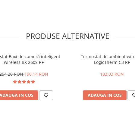
si de aproximativ 30 m intr-o
tiune este mult redusa daca undele
PRODUSE ALTERNATIVE
2 subansambluri: termostatul
eceptorul le primeste si comanda
intre receptor si cazan. Lucreaza
tat Baxi de cameră inteligent
Termostat de ambient wire
abilitate.
wireless BX 260S RF
LogicTherm C3 RF
rmite comanda manuala.
asculante (NO - normal deschis, NC
254,20 RON
190,14 RON
183,03 RON
 ale unui releu.
Vca, 50 Hz si un curent de 6A
ADAUGA IN COS
ADAUGA IN COS