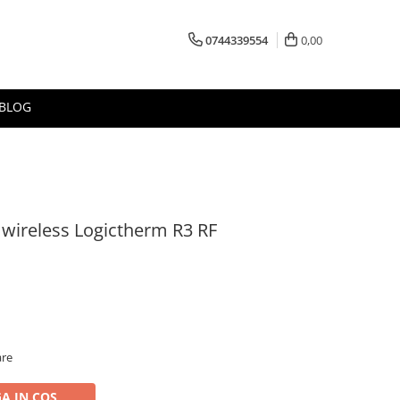
0744339554
0,00
BLOG
wireless Logictherm R3 RF
are
A IN COS