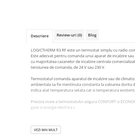
Baterii bucatarie
Baterii dus/cada
Baterii lavoar
Cazi de baie dreptunghiulare
Review-uri
(0)
Blog
Descriere
Cazi de baie inzidite
Cazi de baie pe colt
LOGICTHERM R3 RF este un termostat simplu cu radio co
Cazi freestanding
Este adecvat pentru comanda unui aparat de incalzire sau d
Coloane de dus
cu majoritatea cazanelor de incalzire centrala comercializa
tensiunea de comanda, de 24 V sau 230 V.
Robinet coltar
Vase WC
Termostatul comanda aparatul de incalzire sau de climatiz
Cadre WC/Bideu suspendat
ambientala sa fie mentinuta constanta la valoarea dorita de d
indica atat temperatura setata cat si temperatura existenta
Fitinguri
Precizia mare a termostatului asigura CONFORT si ECONOMIE 
Fose septice/Separatoare
gaze si energie electrica ).
Rezervoare WC
Accesorii rezervoare
Termostatul este mobil si nu necesita pozarea unui cablu el
Clapete de actionare
Este adecvat situatiei in care destinatia lui se schimba, de pi
VEZI MAI MULT