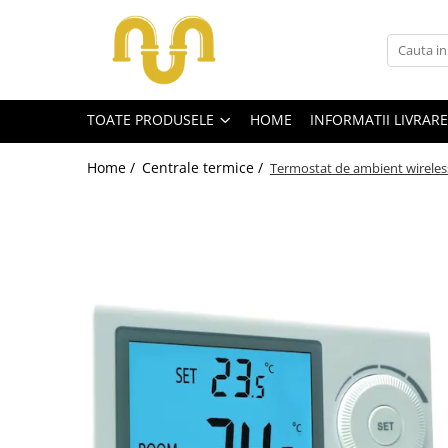
Toate Produsele
TOATE PRODUSELE
HOME
INFORMATII LIVRARE
Centrale termice pe gaz
Cazane si centrale de puteri mari
Home /
Centrale termice /
Termostat de ambient wireles
Centrale conventionale
Centrale in condensare
Centrale termice
Centrale termice pe lemn
Centrale si cazane termice pe
peleti
Centrale termice electrice
Accesorii
Termostate