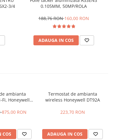
ENTRU
Folie tacker aluminizata ASSENS
Pompă de rec
NOU
6X2-3/4
0.105MM, 50MP/ROLA
25-
188,76 RON
160,00 RON
701,
ADAUGA IN COS
ADAU
 de ambianta
Termostat de ambianta
Termostat 
i-Fi, Honeywell
wireless Honeywell DT92A
Dietrich 
ntrolabil prin
ernet
N
875,00 RON
223,70 RON
996,47 R
N COS
ADAUGA IN COS
ADAUGA 