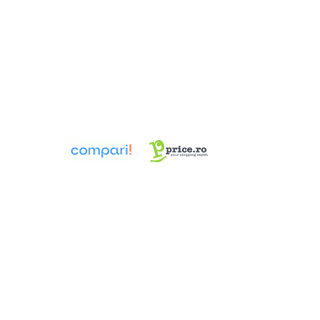
Pompa TRITUS Pedrollo cu tocator
Pompe BC Pedrollo
Pompe MC Pedrollo
Pompe VX Pedrollo
Pompe ZX Pedrollo
Pompe de caldura aer-apa
Țevi, Fitinguri și Racorduri pentru
Instalații
Fitinguri din alamă
Fitinguri multistrat presare
Aerisitoare automate
Cot WC DN100
Fitinguri din PPR
Racord de burlan
Racord WC