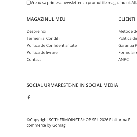
Vreau sa primesc newsletter cu promotiile magazinului. Af
Pompe 6SR Pedrollo
TOP
MAGAZINUL MEU
CLIENTI
DG-BLU
Grupuri pompare Pedrollo
Despre noi
Metode de
Termeni si Conditii
Politica d
Pompe Centrifugale
Politica de Confidentialitate
Garantia 
Pompe 2CP Pedrollo
Politica de livrare
Formular 
Pompe CP Pedrollo
Contact
ANPC
Pompe CP-ST Pedrollo
Pompe F Pedrollo
Pompe HF Pedrollo
SOCIAL
URMARESTE-NE IN SOCIAL MEDIA
Pompe NGA-PRO Pedrollo
Pompe Periferice
Pompe PK Pedrollo
Pompe PQ Pedrollo
©Copyright SC THERMOINST SHOP SRL 2026
Platforma E-
Pompe submersibile ape murdare
commerce by Gomag
si canalizare