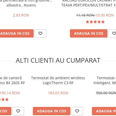
a perimetrala 8 mm grosime ,
RACORD EUROCON CROMAT P
albastra , Assens
TEAVA PERT/PEX/MULTISTRAT 1
2,83 RON
11,18 RON
10,00 RON
ADAUGA IN COS
ADAUGA IN COS
ALTI CLIENTI AU CUMPARAT
xi de cameră
Termostat de ambient wireless
Termostat
less BX 260S RF
LogicTherm C3 RF
inteligent, W
Lyric T6R co
int
190,14 RON
183,03 RON
950,00 RO
 COS
ADAUGA IN COS
ADAUGA I