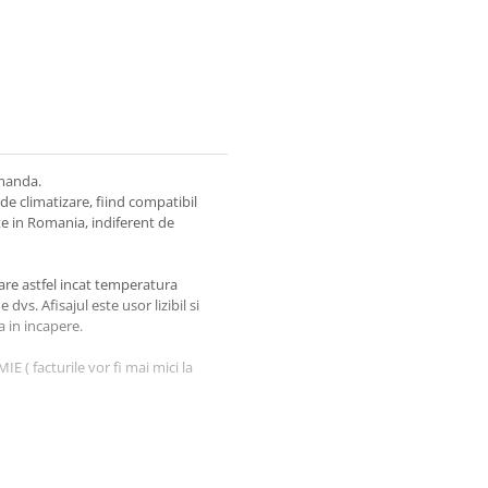
manda.
e climatizare, fiind compatibil
te in Romania, indiferent de
are astfel incat temperatura
vs. Afisajul este usor lizibil si
 in incapere.
( facturile vor fi mai mici la
ectric.
lda, ziua este folosit in