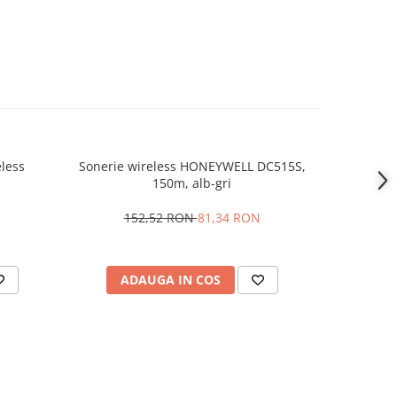
less
Sonerie wireless HONEYWELL DC515S,
Termos
150m, alb-gri
152,52 RON
81,34 RON
ADAUGA IN COS
AD