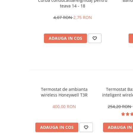
Curba conducatoare/ghidaj pentru
Band
Accesorii radiatoare
teava 14 - 18
Teava si accesorii
4,07 RON
2,75 RON
Incalzire in pardoseala
Încălzire în pardoseală fara sapa
ADAUGA IN COS
Încălzire în pardoseală sistem
umed
Pachete încălzire în pardoseală
Kit complet pardoseală
Pachete folie tacker
Termostat de ambianta
Termostat Ba
wireless Honeywell T3R
inteligent wire
Sanitare
Amenajare baie/bucatarie
400,00 RON
254,20 RON
Chiuvete bucatarie
Seturi de mobilier si lavoar
ADAUGA IN COS
ADAUGA IN
Baterii bideu