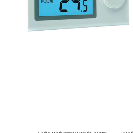
Engo
Termostate ambientale
Termice
Solutii chimice
Grupuri de pompare - Distributie
Automatizari
Filtre și protecție instalație
Grupuri de pompare
Pompe de Circulatie
Pompe Blau Technik
Pompe Grundfos Alpha
Pompe Grundfos Magna
Pompe Grundfos TP
Pompe Wilo
Radiatoare/Calorifere