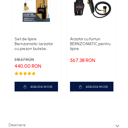
Set de lipire
Arzator cu furtun
A
Bernzomatic (arzator
BERNZOMATIC pentru
b
cu piezo+ butelie
lipire
p
PRO/MAX) TS8000ZKC
R
in display carton
518,57 RON
567,38 RON
6
440,00 RON
ADAUGA IN COS
ADAUGA IN COS
Descriere