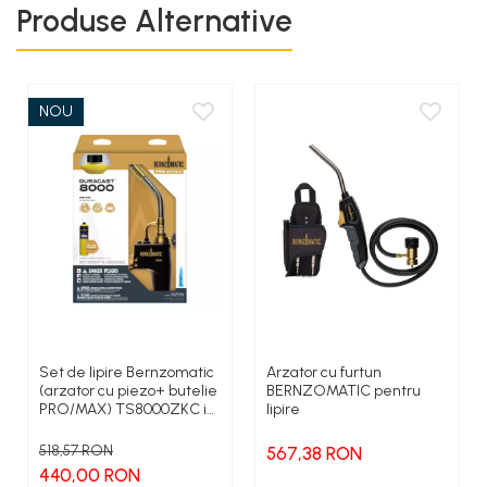
Produse Alternative
NOU
Set de lipire Bernzomatic
Arzator cu furtun
(arzator cu piezo+ butelie
BERNZOMATIC pentru
PRO/MAX) TS8000ZKC in
lipire
display carton
518,57 RON
567,38 RON
440,00 RON