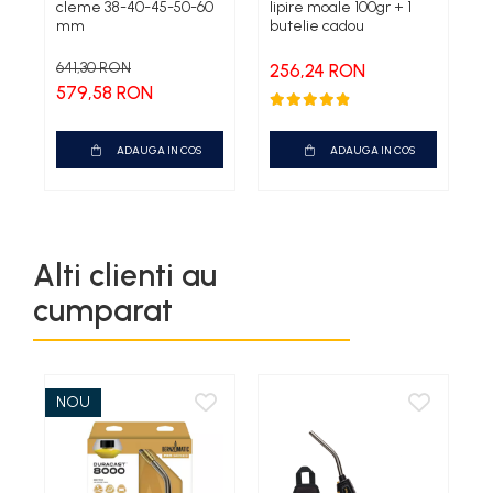
cleme 38-40-45-50-60
lipire moale 100gr + 1
B
mm
butelie cadou
641,30 RON
256,24 RON
579,58 RON
ADAUGA IN COS
ADAUGA IN COS
Alti clienti au
cumparat
NOU