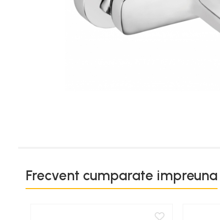
Termostate
Engo
Termostate ambientale
Termice
Solutii chimice
Grupuri de pompare -
Distributie
Automatizari
Filtre și protecție instalație
Grupuri de pompare
Pompe de Circulatie
Frecvent cumparate impreuna
Pompe Blau Technik
Pompe Grundfos Alpha
Pompe Grundfos Magna