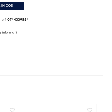
 IN COS
utor?
0744339554
 informatii