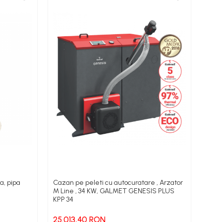
a, pipa
Cazan pe peleti cu autocuratare , Arzator
Caza
M Line , 34 KW, GALMET GENESIS PLUS
Cura
KPP 34
20.
25.013,40 RON