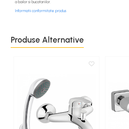
a bailor si bucatariilor.
Motoare submersibile pentru pompe
Informatii conformitate produs
Pedrollo UPM
Pompe 3SR Pedrollo
Pompe 4SR Pedrollo
Pompe 6SR Pedrollo
Produse Alternative
TOP
DG-BLU
Grupuri pompare Pedrollo
Pompe Centrifugale
Pompe 2CP Pedrollo
Pompe CP Pedrollo
Pompe CP-ST Pedrollo
Pompe F Pedrollo
Pompe HF Pedrollo
Pompe NGA-PRO Pedrollo
Pompe Periferice