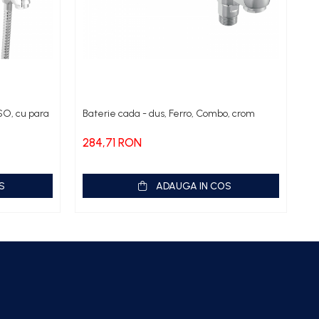
SSO, cu para
Baterie cada - dus, Ferro, Combo, crom
Ba
pe
284,71 RON
3
S
ADAUGA IN COS