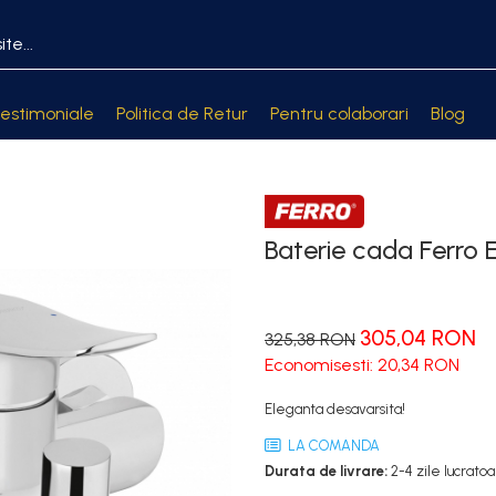
estimoniale
Politica de Retur
Pentru colaborari
Blog
Baterie cada Ferro 
305,04 RON
325,38 RON
Economisesti:
20,34
RON
Eleganta desavarsita!
LA COMANDA
Durata de livrare:
2-4 zile lucrato