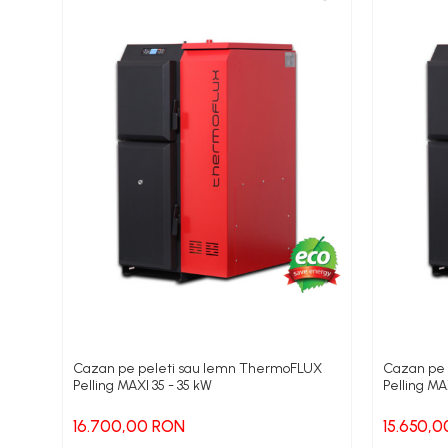
Pompe Grundfos TP
Pompe Wilo
Radiatoare/Calorifere
Accesorii radiatoare
Teava si accesorii
Incalzire in pardoseala
Încălzire în pardoseală fara
sapa
Încălzire în pardoseală sistem
umed
Pachete încălzire în pardoseală
Kit complet pardoseală
Cazan pe peleti sau lemn ThermoFLUX
Cazan pe 
Pelling MAXI 35 - 35 kW
Pelling MA
Pachete folie tacker
16.700,00 RON
15.650,
Sanitare