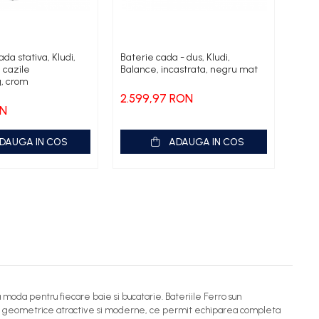
da stativa, Kludi,
Baterie cada - dus, Kludi,
Bater
 cazile
Balance, incastrata, negru mat
Epoq
g, crom
2.599,97 RON
4.7
ON
DAUGA IN COS
ADAUGA IN COS
 moda pentru fiecare baie si bucatarie. Bateriile Ferro sun
orme geometrice atractive si moderne, ce permit echiparea completa