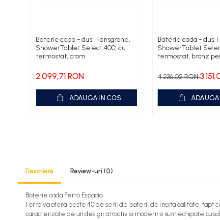
Fose septice/Separatoare
Rezervoare WC
Accesorii rezervoare
Baterie cada - dus, Hansgrohe,
Baterie cada - dus,
ShowerTablet Select 400, cu
ShowerTablet Selec
Clapete de actionare
termostat, crom
termostat, bronz per
Rame de montaj cu rezervor pentru
WC suspendat
2.099,71 RON
3.151
4.236,02 RON
Rezervoare ingropate pentru WC
stativ
ADAUGA IN COS
ADAUGA 
Rezervoare la semiinaltime
Rezervoare pe vas WC
Rigole de dus
Sisteme de tratare apa
Descriere
Review-uri
(0)
Pedrollo
Pompe Submersibile
Baterie cada Ferro Espacio
Pompe 4 BLOCK
Ferro va ofera peste 40 de serii de baterii de inalta calitate, fapt
caracterizate de un design atractiv si modern si sunt echipate cu
Future JET