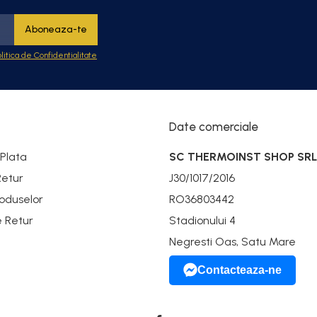
olitica de Confidentialitate
Date comerciale
Plata
SC THERMOINST SHOP SRL
Retur
J30/1017/2016
oduselor
RO36803442
e Retur
Stadionului 4
Negresti Oas, Satu Mare
Contacteaza-ne