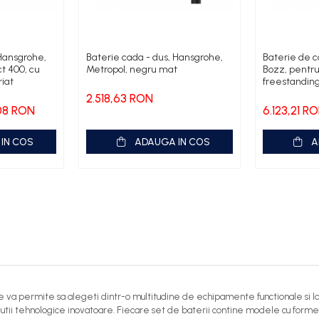
 Hansgrohe,
Baterie cada - dus, Hansgrohe,
Baterie de ca
t 400, cu
Metropol, negru mat
Bozz, pentru
iat
freestandin
2.518,63 RON
,08 RON
6.123,21 R
IN COS
ADAUGA IN COS
A
 ce va permite sa alegeti dintr-o multitudine de echipamente functionale si la
 solutii tehnologice inovatoare. Fiecare set de baterii contine modele cu f