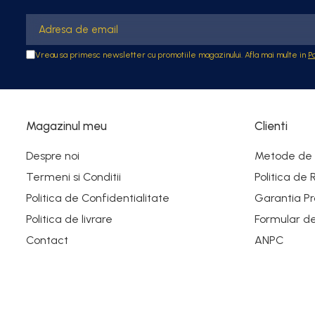
Cot WC DN100
Fitinguri din PPR
Racord de burlan
Vreau sa primesc newsletter cu promotiile magazinului. Afla mai multe in
P
Racord WC
Robineti
Magazinul meu
Clienti
Sifon de pardoseala
Teava scurgere flexibila
Despre noi
Metode de 
Țeavă multistrat
Termeni si Conditii
Politica de 
Politica de Confidentialitate
Garantia Pr
Consumabile
Politica de livrare
Formular d
Contact
ANPC
Unelte Instalatori
Cutii de scule
Boilere