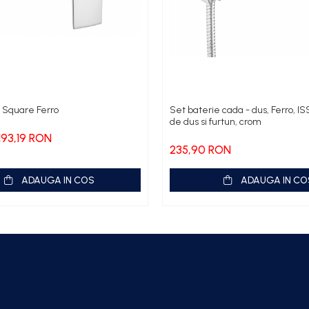
 Square Ferro
Set baterie cada - dus, Ferro, I
de dus si furtun, crom
193,19 RON
235,90 RON
ADAUGA IN COS
ADAUGA IN CO