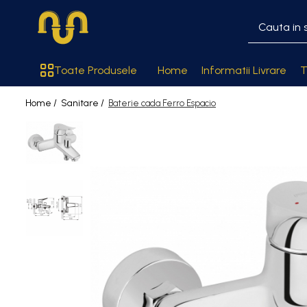
Toate Produsele
Toate Produsele
Home
Informatii Livrare
T
Centrale termice pe gaz
Home /
Sanitare /
Baterie cada Ferro Espacio
Cazane si centrale de puteri
mari
Centrale conventionale
Centrale in condensare
Centrale termice
Centrale termice pe lemn
Centrale si cazane termice pe
peleti
Centrale termice electrice
Accesorii