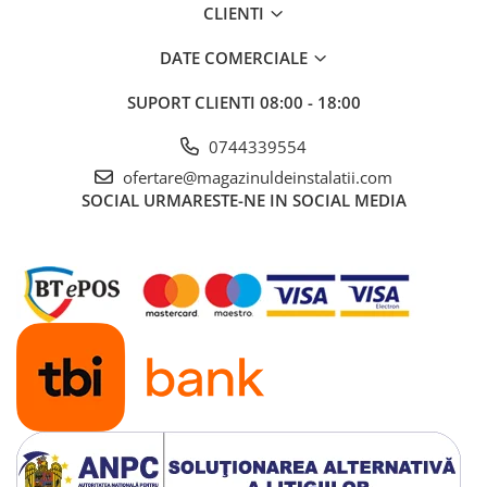
CLIENTI
Specificatii
Cod produs
565250
DATE COMERCIALE
Brand
Kolpasan, Slovenia
SUPORT CLIENTI
08:00 - 18:00
Colectia
Libretto
0744339554
Dimensiune
170 cm x 110 cm (lungime x latime )
ofertare@magazinuldeinstalatii.com
Finisaj
SOCIAL
URMARESTE-NE IN SOCIAL MEDIA
Lucios
Montaj
cu masca/panou
Utilizare
Baie
Material
Acril sanitar
Culoare
Alb
Forma
asimetrica
Stil
modern
Caracteristici utilizare
curatare usoara