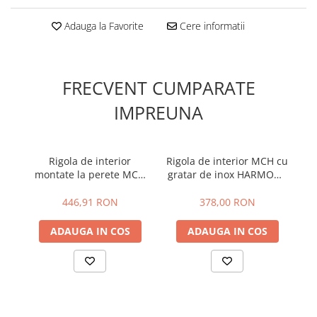
Adauga la Favorite
Cere informatii
FRECVENT CUMPARATE
IMPREUNA
Rigola de interior
Rigola de interior MCH cu
montate la perete MCH
gratar de inox HARMONY
M
cu gratar de inox
lucioasa
gra
KLASIK/FLOOR mata
446,91 RON
378,00 RON
ADAUGA IN COS
ADAUGA IN COS