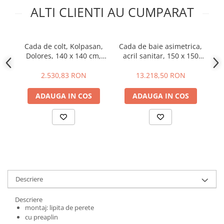
ALTI CLIENTI AU CUMPARAT
Cada de colt, Kolpasan,
Cada de baie asimetrica,
C
Dolores, 140 x 140 cm,
acril sanitar, 150 x 150
Li
alb
cm, Tivoli E-Drive
2.530,83 RON
13.218,50 RON
ADAUGA IN COS
ADAUGA IN COS
Descriere
Descriere
montaj: lipita de perete
cu preaplin