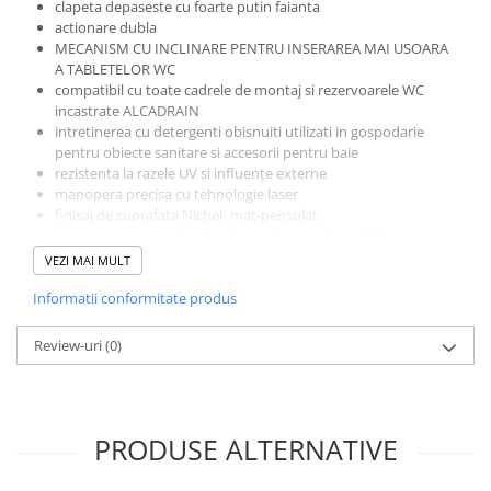
clapeta depaseste cu foarte putin faianta
actionare dubla
MECANISM CU INCLINARE PENTRU INSERAREA MAI USOARA
A TABLETELOR WC
compatibil cu toate cadrele de montaj si rezervoarele WC
incastrate ALCADRAIN
intretinerea cu detergenti obisnuiti utilizati in gospodarie
pentru obiecte sanitare si accesorii pentru baie
rezistenta la razele UV si influențe externe
manopera precisa cu tehnologie laser
finisaj de suprafata Nichel- mat-pensulat
material: otel inoxidabil cu finisaj de suprafata PVD
dimensiune: 24,7 x 16,5 cm
VEZI MAI MULT
Despre brand:
Alcadrain este un formator al noilor tendinte în tehnologie și
Informatii conformitate produs
sisteme sanitare.
Fiind cel mai mare producator de articole sanitare din Europa
Review-uri
(0)
Centrala si de Est, se concentreaza pe fabricarea de mecanisme,
sifoane, rezervoare, gratare, canale de scurgere, capace de wc si
alte produse.
PRODUSE ALTERNATIVE
*
Fotografia are un caracter informativ și poate conține accesorii
neincluse în pachetul standard; unele specificații ale produsului
pot fi modificate de către producător fără preaviz, sau pot