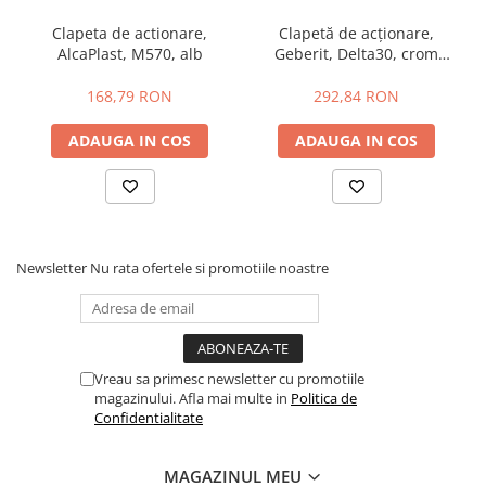
conține erori de operare.
Clapeta de actionare,
Clapetă de acționare,
AlcaPlast, M570, alb
Geberit, Delta30, crom
lucios
Specificatii
168,79 RON
292,84 RON
Cod produs
FUN-N-B
ADAUGA IN COS
ADAUGA IN COS
Brand
Alcadrain, Cehia
Colectia
Clapete de actionare
Dimensiune
16.5 cm x 24.7 cm (lungime x latime )
Finisaj
Nichel
Newsletter
Nu rata ofertele si promotiile noastre
Utilizare
Baie
Material
Otel inoxidabil
Garantie
2 ani
Vreau sa primesc newsletter cu promotiile
magazinului. Afla mai multe in
Politica de
Confidentialitate
MAGAZINUL MEU