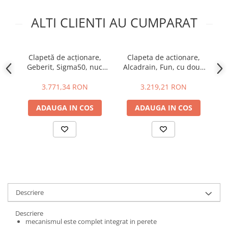
ALTI CLIENTI AU CUMPARAT
Clapetă de acționare,
Clapeta de actionare,
Geberit, Sigma50, nuc
Alcadrain, Fun, cu doua
A
american/roșu-auriu
volume, gun metal lucios
3.771,34 RON
3.219,21 RON
ADAUGA IN COS
ADAUGA IN COS
Descriere
Descriere
mecanismul este complet integrat in perete