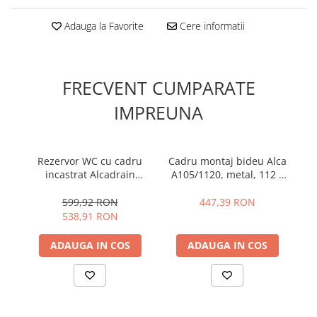
Adauga la Favorite
Cere informatii
FRECVENT CUMPARATE
IMPREUNA
Rezervor WC cu cadru
Cadru montaj bideu Alca
incastrat Alcadrain
A105/1120, metal, 112 x
Sadromodul AM101/1120
51 x 20 cm
su
pentru instalari uscate
599,92 RON
447,39 RON
538,91 RON
ADAUGA IN COS
ADAUGA IN COS