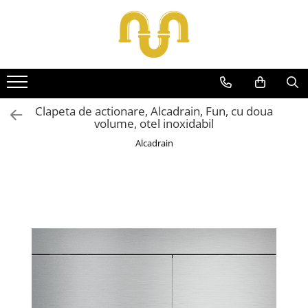
Toate Produsele
Centrale termice pe gaz
Cazane si centrale de puteri mari
Clapeta de actionare, Alcadrain, Fun, cu doua
volume, otel inoxidabil
Centrale conventionale
Alcadrain
Centrale in condensare
Centrale termice
Centrale termice pe lemn
Centrale si cazane termice pe
peleti
Centrale termice electrice
Accesorii
Termostate