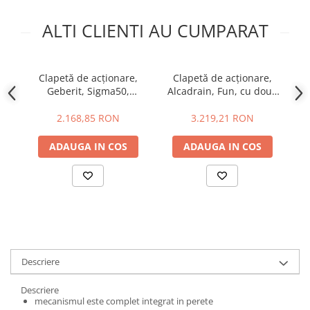
Baterii bucatarie
ALTI CLIENTI AU CUMPARAT
Baterii dus/cada
Baterii lavoar
Cazi de baie dreptunghiulare
Clapetă de acționare,
Clapetă de acționare,
Cazi de baie inzidite
Geberit, Sigma50,
Alcadrain, Fun, cu două
Al
Cazi de baie pe colt
alb/alamă
volume, auriu lucios
to
2.168,85 RON
3.219,21 RON
Cazi freestanding
Coloane de dus
ADAUGA IN COS
ADAUGA IN COS
Robinet coltar
Vase WC
Cadre WC/Bideu suspendat
Fitinguri
Fose septice/Separatoare
Rezervoare WC
Descriere
Accesorii rezervoare
Descriere
Clapete de actionare
mecanismul este complet integrat in perete