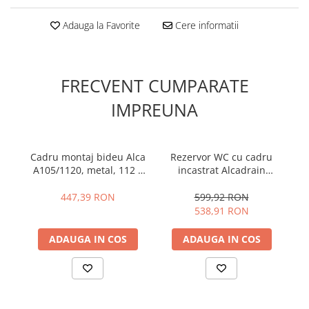
Accesorii radiatoare
Adauga la Favorite
Cere informatii
Teava si accesorii
Incalzire in pardoseala
FRECVENT CUMPARATE
Încălzire în pardoseală fara sapa
Încălzire în pardoseală sistem
IMPREUNA
umed
Pachete încălzire în pardoseală
Cadru montaj bideu Alca
Rezervor WC cu cadru
A105/1120, metal, 112 x
incastrat Alcadrain
Kit complet pardoseală
51 x 20 cm
Sadromodul AM101/1120
su
Pachete folie tacker
pentru instalari uscate
447,39 RON
599,92 RON
538,91 RON
Sanitare
ADAUGA IN COS
ADAUGA IN COS
Amenajare baie/bucatarie
Chiuvete bucatarie
Seturi de mobilier si lavoar
Baterii bideu