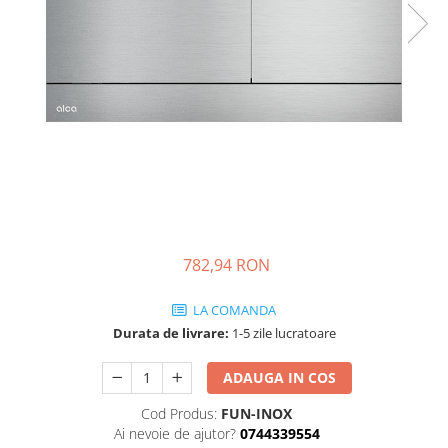
Engo
Termostate ambientale
Termice
Solutii chimice
Grupuri de pompare - Distributie
Automatizari
Filtre și protecție instalație
Grupuri de pompare
782,94 RON
Pompe de Circulatie
Pompe Blau Technik
LA COMANDA
Pompe Grundfos Alpha
Durata de livrare:
1-5 zile lucratoare
Pompe Grundfos Magna
ADAUGA IN COS
Pompe Grundfos TP
Pompe Wilo
Cod Produs:
FUN-INOX
Radiatoare/Calorifere
Ai nevoie de ajutor?
0744339554