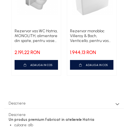
Rezervor vas WC Hatria,
Rezervor monobloc
R
MONOLITH, alimentare
Villeroy & Boch,
H
din spate, pentru vase
Venticello, pentru vas
a
WC rectificate
WC compact, alb alpin
2.191,22 RON
1.944,13 RON
1
ADAUGA IN COS
ADAUGA IN COS
Descriere
Descriere
Un produs premium fabricat in atelierele Hatria
culoare: alb