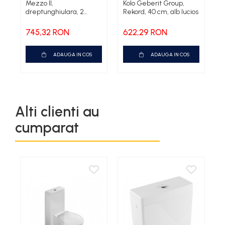
Mezzo II,
Kolo Geberit Group,
s
dreptunghiulara, 2
Rekord, 40 cm, alb lucios
G
cuve, 78 x 48 cm, gri
a
745,32 RON
622,29 RON
8
ADAUGA IN COS
ADAUGA IN COS
Alti clienti au
cumparat