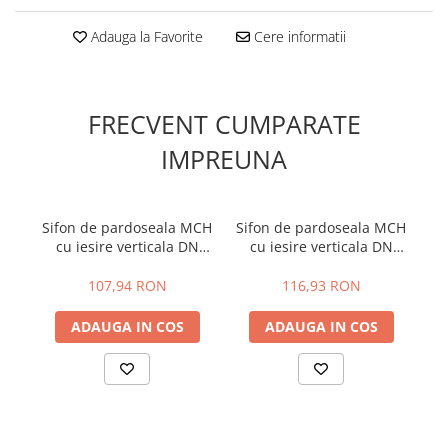
Adauga la Favorite
Cere informatii
FRECVENT CUMPARATE
IMPREUNA
Sifon de pardoseala MCH
Sifon de pardoseala MCH
cu iesire verticala DN
cu iesire verticala DN
110/H reglabil, complet
110/H reglabil, complet
din otel inox cu
din otel inox cu
107,94 RON
116,93 RON
guler/flansa
guler/flansa
ADAUGA IN COS
ADAUGA IN COS