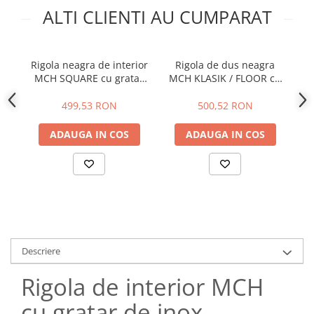
ALTI CLIENTI AU CUMPARAT
Rigola neagra de interior
Rigola de dus neagra
Ri
MCH SQUARE cu gratar
MCH KLASIK / FLOOR cu
M
de otel inoxidabil , mata
gratar din otel inoxidabil ,
de
mata
499,53 RON
500,52 RON
ADAUGA IN COS
ADAUGA IN COS
Descriere
Rigola de interior MCH
cu gratar de inox