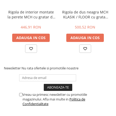
Rigola de interior montate
Rigola de dus neagra MCH
la perete MCH cu gratar de
KLASIK / FLOOR cu gratar
inox KLASIK/FLOOR mata
din otel inoxidabil , mata
446,91 RON
500,52 RON
ADAUGA IN COS
ADAUGA IN COS
Newsletter
Nu rata ofertele si promotiile noastre
Vreau sa primesc newsletter cu promotiile
magazinului. Afla mai multe in
Politica de
Confidentialitate