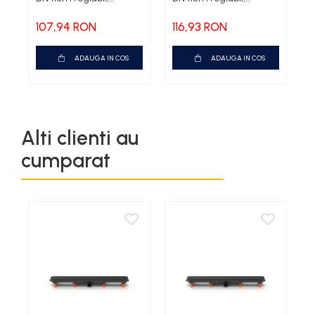
complet din otel inox cu
complet din otel inox cu
guler/flansa
guler/flansa
107,94 RON
116,93 RON
ADAUGA IN COS
ADAUGA IN COS
Alti clienti au
cumparat