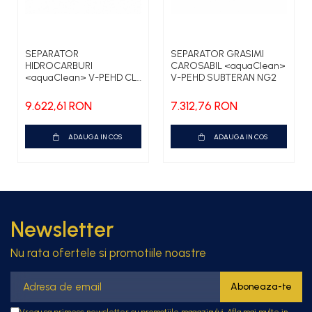
SEPARATOR
SEPARATOR GRASIMI
HIDROCARBURI
CAROSABIL <aquaClean>
<aquaClean> V-PEHD CL1
V-PEHD SUBTERAN NG2
NS3 FS600
9.622,61 RON
7.312,76 RON
ADAUGA IN COS
ADAUGA IN COS
Newsletter
Nu rata ofertele si promotiile noastre
Vreau sa primesc newsletter cu promotiile magazinului. Afla mai multe in