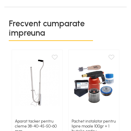
Frecvent cumparate
impreuna
Aparat tacker pentru
Pachet instalator pentru
S
cleme 38-40-45-50-60
lipire moale 100gr + 1
B