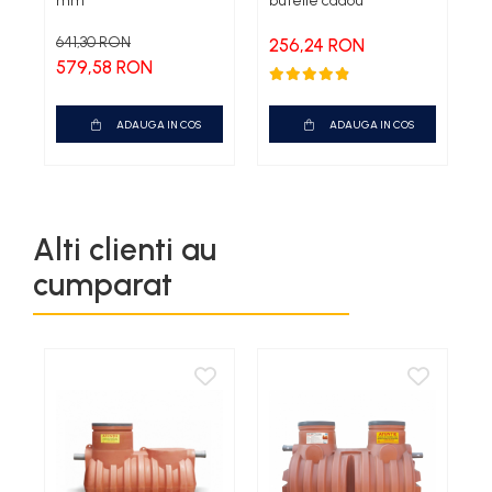
mm
butelie cadou
641,30 RON
256,24 RON
579,58 RON
ADAUGA IN COS
ADAUGA IN COS
Alti clienti au
cumparat