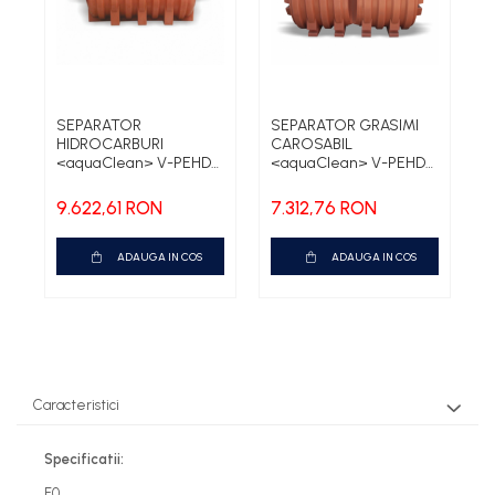
SEPARATOR
SEPARATOR GRASIMI
F
HIDROCARBURI
CAROSABIL
<
<aquaClean> V-PEHD
<aquaClean> V-PEHD
B
CL1 NS3 FS600
SUBTERAN NG2
9.622,61 RON
7.312,76 RON
7
ADAUGA IN COS
ADAUGA IN COS
Caracteristici
Specificatii:
F0