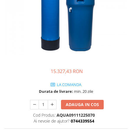
Engo
Termostate ambientale
Termice
Solutii chimice
Grupuri de pompare - Distributie
Automatizari
Filtre și protecție instalație
15.327,43 RON
Grupuri de pompare
Pompe de Circulatie
LA COMANDA
Pompe Blau Technik
Durata de livrare:
min. 20 zile
Pompe Grundfos Alpha
ADAUGA IN COS
Pompe Grundfos Magna
Pompe Grundfos TP
Cod Produs:
AQUA09111225070
Pompe Wilo
Ai nevoie de ajutor?
0744339554
Radiatoare/Calorifere