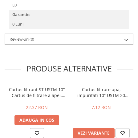
Rame de montaj cu rezervor pentru
E0
WC suspendat
Garantie:
Rezervoare ingropate pentru WC
stativ
0 Luni
Rezervoare la semiinaltime
Rezervoare pe vas WC
Review-uri
(0)
Rigole de dus
Sisteme de tratare apa
PRODUSE ALTERNATIVE
Pedrollo
Pompe Submersibile
Pompe 4 BLOCK
Cartus filtrant ST USTM 10"
Cartus filtrare apa,
Cartus de filtrare a apei.
impuritati 10” USTM 20
Future JET
Elimină calciul și
microni
Motoare submersibile pentru
magneziul, uz potabil
22,37 RON
7,12 RON
pompe
Pedrollo UPM
ADAUGA IN COS
Pompe 3SR Pedrollo
VEZI VARIANTE
Pompe 4SR Pedrollo