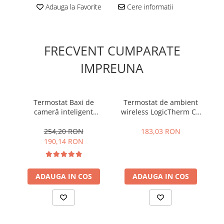
Adauga la Favorite
Cere informatii
Accesorii radiatoare
Teava si accesorii
Incalzire in pardoseala
FRECVENT CUMPARATE
Încălzire în pardoseală fara sapa
IMPREUNA
Încălzire în pardoseală sistem
umed
Termostat Baxi de
Termostat de ambient
T
Pachete încălzire în pardoseală
cameră inteligent
wireless LogicTherm C3
w
wireless BX 260S RF
RF
Kit complet pardoseală
254,20 RON
183,03 RON
Pachete folie tacker
190,14 RON
Sanitare
ADAUGA IN COS
ADAUGA IN COS
Amenajare baie/bucatarie
Chiuvete bucatarie
Seturi de mobilier si lavoar
Baterii bideu