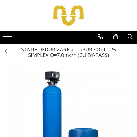
Toate Produsele
Centrale termice pe gaz
Cazane si centrale de puteri mari
STATIE DEDURIZARE aquaPUR SOFT 225
SIMPLEX Q=7,0mc/h (CU BY-PASS)
Centrale conventionale
Centrale in condensare
Centrale termice
Centrale termice pe lemn
Centrale si cazane termice pe
peleti
Centrale termice electrice
Accesorii
Termostate