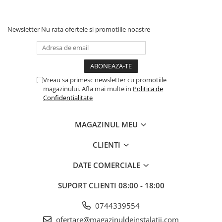
Pompe 6SR Pedrollo
TOP
Newsletter
Nu rata ofertele si promotiile noastre
DG-BLU
Grupuri pompare Pedrollo
Pompe Centrifugale
Pompe 2CP Pedrollo
Vreau sa primesc newsletter cu promotiile
magazinului. Afla mai multe in
Politica de
Pompe CP Pedrollo
Confidentialitate
Pompe CP-ST Pedrollo
Pompe F Pedrollo
MAGAZINUL MEU
Pompe HF Pedrollo
Pompe NGA-PRO Pedrollo
CLIENTI
Pompe Periferice
DATE COMERCIALE
Pompe PK Pedrollo
Pompe PQ Pedrollo
SUPORT CLIENTI
08:00 - 18:00
Pompe submersibile ape murdare
0744339554
si canalizare
ofertare@magazinuldeinstalatii.com