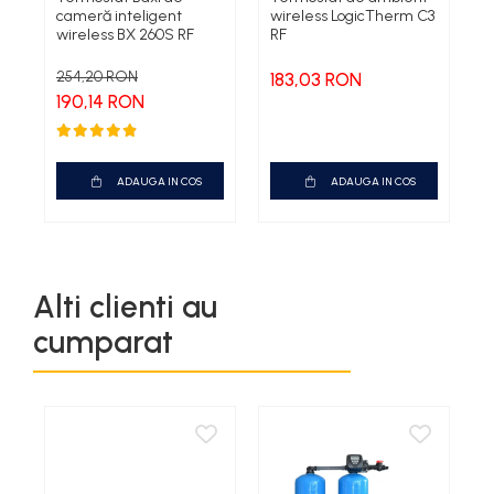
cameră inteligent
wireless LogicTherm C3
w
wireless BX 260S RF
RF
R
254,20 RON
183,03 RON
1
190,14 RON
ADAUGA IN COS
ADAUGA IN COS
Alti clienti au
cumparat