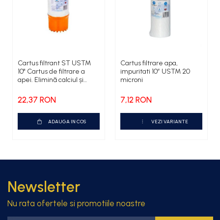
Cartus filtrant ST USTM
Cartus filtrare apa,
10" Cartus de filtrare a
impuritati 10” USTM 20
apei. Elimină calciul și
microni
magneziul, uz potabil
22,37 RON
7,12 RON
ADAUGA IN COS
VEZI VARIANTE
Newsletter
Nu rata ofertele si promotiile noastre