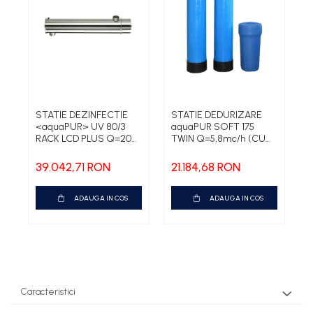
STATIE DEZINFECTIE
STATIE DEDURIZARE
S
<aquaPUR> UV 80/3
aquaPUR SOFT 175
<
RACK LCD PLUS Q=20
TWIN Q=5,8mc/h (CU
R
MC/H
BY-PASS)
39.042,71 RON
21.184,68 RON
3
ADAUGA IN COS
ADAUGA IN COS
Caracteristici