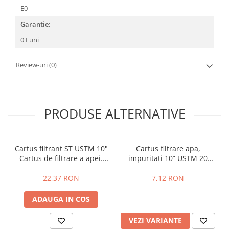
Rame de montaj cu rezervor pentru
E0
WC suspendat
Garantie:
Rezervoare ingropate pentru WC
stativ
0 Luni
Rezervoare la semiinaltime
Rezervoare pe vas WC
Review-uri
(0)
Rigole de dus
Sisteme de tratare apa
PRODUSE ALTERNATIVE
Pedrollo
Pompe Submersibile
Pompe 4 BLOCK
Cartus filtrant ST USTM 10"
Cartus filtrare apa,
Cartus de filtrare a apei.
impuritati 10” USTM 20
Future JET
Elimină calciul și
microni
Motoare submersibile pentru
magneziul, uz potabil
22,37 RON
7,12 RON
pompe
Pedrollo UPM
ADAUGA IN COS
Pompe 3SR Pedrollo
VEZI VARIANTE
Pompe 4SR Pedrollo