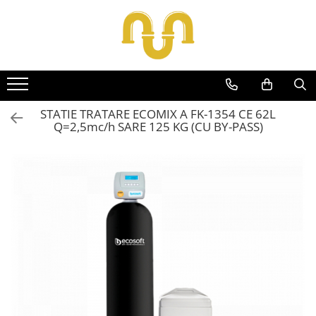
Toate Produsele
Centrale termice pe gaz
Cazane si centrale de puteri mari
STATIE TRATARE
ECOMIX A FK-1354 CE 62L
Q=2,5mc/h SARE 125 KG (CU BY-PASS)
Centrale conventionale
Centrale in condensare
Centrale termice
Centrale termice pe lemn
Centrale si cazane termice pe
peleti
Centrale termice electrice
Accesorii
Termostate