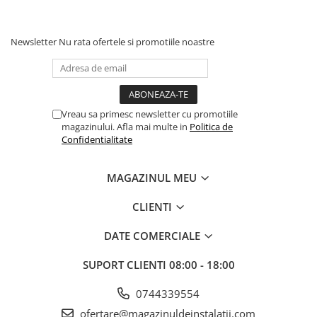
Pompe 6SR Pedrollo
TOP
Newsletter
Nu rata ofertele si promotiile noastre
DG-BLU
Grupuri pompare Pedrollo
Pompe Centrifugale
Pompe 2CP Pedrollo
Vreau sa primesc newsletter cu promotiile
magazinului. Afla mai multe in
Politica de
Pompe CP Pedrollo
Confidentialitate
Pompe CP-ST Pedrollo
Pompe F Pedrollo
MAGAZINUL MEU
Pompe HF Pedrollo
Pompe NGA-PRO Pedrollo
CLIENTI
Pompe Periferice
DATE COMERCIALE
Pompe PK Pedrollo
Pompe PQ Pedrollo
SUPORT CLIENTI
08:00 - 18:00
Pompe submersibile ape murdare
0744339554
si canalizare
ofertare@magazinuldeinstalatii.com