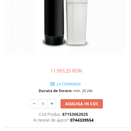
Engo
Termostate ambientale
Termice
Solutii chimice
Grupuri de pompare - Distributie
Automatizari
Filtre și protecție instalație
11.993,25 RON
Grupuri de pompare
Pompe de Circulatie
LA COMANDA
Pompe Blau Technik
Durata de livrare:
min. 20 zile
Pompe Grundfos Alpha
ADAUGA IN COS
Pompe Grundfos Magna
Pompe Grundfos TP
Cod Produs:
87153062025
Pompe Wilo
Ai nevoie de ajutor?
0744339554
Radiatoare/Calorifere