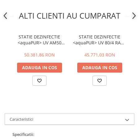
Baterii bucatarie
Baterii dus/cada
ALTI CLIENTI AU CUMPARAT
Baterii lavoar
Cazi de baie dreptunghiulare
STATIE DEZINFECTIE
STATIE DEZINFECTIE
Cazi de baie inzidite
<aquaPUR> UV AM50
<aquaPUR> UV 80/4 RACK
Cazi de baie pe colt
Q=50 MC/H
LCD PLUS Q=30 MC/H
Cazi freestanding
50.381,86 RON
45.771,03 RON
Coloane de dus
ADAUGA IN COS
ADAUGA IN COS
Robinet coltar
Vase WC
Cadre WC/Bideu suspendat
Fitinguri
Fose septice/Separatoare
Rezervoare WC
Caracteristici
Accesorii rezervoare
Clapete de actionare
Specificatii: