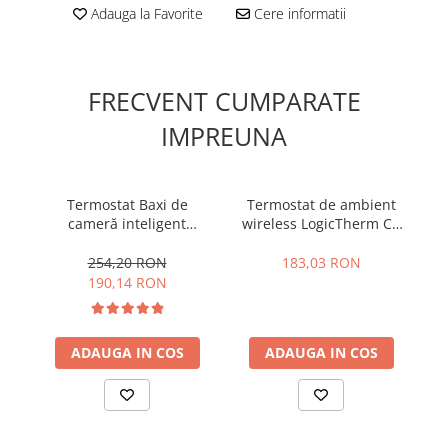
Adauga la Favorite
Cere informatii
Accesorii radiatoare
Teava si accesorii
Incalzire in pardoseala
FRECVENT CUMPARATE
Încălzire în pardoseală fara sapa
IMPREUNA
Încălzire în pardoseală sistem
umed
Termostat Baxi de
Termostat de ambient
T
Pachete încălzire în pardoseală
cameră inteligent
wireless LogicTherm C3
w
wireless BX 260S RF
RF
Kit complet pardoseală
254,20 RON
183,03 RON
Pachete folie tacker
190,14 RON
Sanitare
ADAUGA IN COS
ADAUGA IN COS
Amenajare baie/bucatarie
Chiuvete bucatarie
Seturi de mobilier si lavoar
Baterii bideu