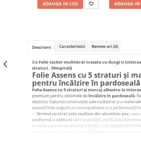
Rame de montaj cu rezervor pentru
ADAUGA IN COS
ADAUGA IN
WC suspendat
Rezervoare ingropate pentru WC
stativ
Rezervoare la semiinaltime
Rezervoare pe vas WC
Caracteristici
Review-uri
(0)
Rigole de dus
Descriere
Sisteme de tratare apa
3 x Folie tacker multistrat trasata cu dungi U (inte
straturi , 50mp/rolă
Pedrollo
Folie Assens cu 5 straturi și m
Pompe Submersibile
pentru încălzire în pardoseală
Folia Assens cu 5 straturi și marcaj albastru la intera
Pompe 4 BLOCK
premium pentru sistemele de
încălzire în pardoseală
, f
Future JET
electrice. Datorită construcției sale multistrat și a material
Motoare submersibile pentru
această folie asigură un montaj eficient și o performanță t
pompe
✅
Stratul central este realizat din aluminiu pur
, ceea
uniformă a căldurii
către suprafață. Astfel, folia funcțion
Pedrollo UPM
nu doar zona direct deasupra țevilor, ci și spațiile dintre e
Pompe 3SR Pedrollo
confort termic constant în toată încăperea și un consum d
Pompe 4SR Pedrollo
✅
Marcajul colorat, cu dungi albastre la 5 cm
, ușureaz