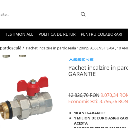
TESTIMONIALE
POLITICA DE RETUR
PENTRU COLABORARI
 pardoseală /
Pachet incalzire in pardoseala 120mp, ASSENS PE-XA , 10 A
Pachet incalzire in pa
GARANTIE
12.826,70 RON
9.070,34 RO
Economisesti:
3.756,36
RON
10 ANI GARANTIE
1
MILION DE EURO ASIGURAR
ACESTA