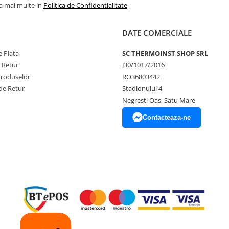
la mai multe in
Politica de Confidentialitate
o suprafață plană și curată, cu
adezive sau tacker, în funcție de
DATE COMERCIALE
 Plata
SC THERMOINST SHOP SRL
e Retur
J30/1017/2016
Produselor
RO36803442
de Retur
Stadionului 4
lizate în sistemele de încălzire în
Negresti Oas, Satu Mare
?
t căldura în sus, ceea ce o face
Contacteaza-ne
r datorită grosimii și rezistenței,
mărind liniile de ghidaj pentru o
sens
me, Albastră –