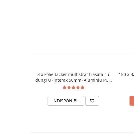
Accesorii radiatoare
Teava si accesorii
Incalzire in pardoseala
Încălzire în pardoseală fara sapa
Încălzire în pardoseală sistem
umed
Pachete încălzire în pardoseală
Kit complet pardoseală
3 x Folie tacker multistrat trasata cu
150 x 
dungi U (interax 50mm) Aluminiu PUR
Pachete folie tacker
5 straturi , 50mp/rolă
Sanitare
INDISPONIBIL
Amenajare baie/bucatarie
Chiuvete bucatarie
Seturi de mobilier si lavoar
Baterii bideu