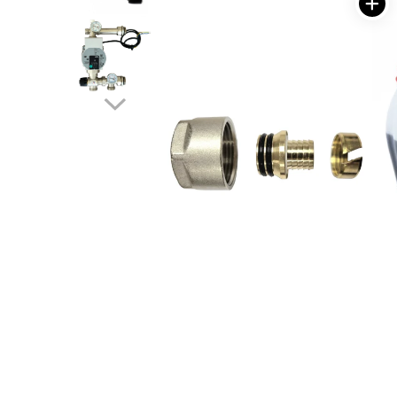
Engo
Termostate ambientale
Termice
Solutii chimice
Grupuri de pompare - Distributie
Automatizari
Filtre și protecție instalație
Grupuri de pompare
Pompe de Circulatie
Pompe Blau Technik
Pompe Grundfos Alpha
Pompe Grundfos Magna
Pompe Grundfos TP
Pompe Wilo
Radiatoare/Calorifere