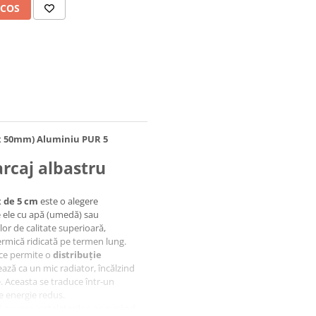
 COS
rax 50mm) Aluminiu PUR 5
arcaj albastru
x de 5 cm
este o alegere
ie ele cu apă (umedă) sau
elor de calitate superioară,
ermică ridicată pe termen lung.
 ce permite o
distribuție
ează ca un mic radiator, încălzind
le. Aceasta se traduce într-un
e energie redus.
ă munca instalatorilor, asigurând