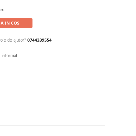
are
A IN COS
voie de ajutor?
0744339554
informatii