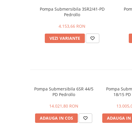
Accesorii radiatoare
Pompa Submersibila 3SR2/41-PD
Pom
Teava si accesorii
Pedrollo
4.153,66 RON
Incalzire in pardoseala
Încălzire în pardoseală fara sapa
VEZI VARIANTE
Încălzire în pardoseală sistem
umed
Pachete încălzire în pardoseală
Kit complet pardoseală
Pachete folie tacker
Pompa Submersibila 6SR 44/5
Pompa Subme
PD Pedrollo
18/15 PD 
Sanitare
Amenajare baie/bucatarie
14.021,80 RON
13.005,
Chiuvete bucatarie
ADAUGA IN COS
ADAUGA IN
Seturi de mobilier si lavoar
Baterii bideu