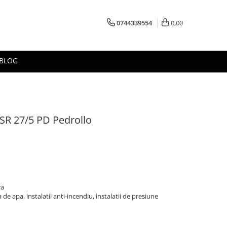
0744339554
0,00
BLOG
SR 27/5 PD Pedrollo
ra
va de apa, instalatii anti-incendiu, instalatii de presiune