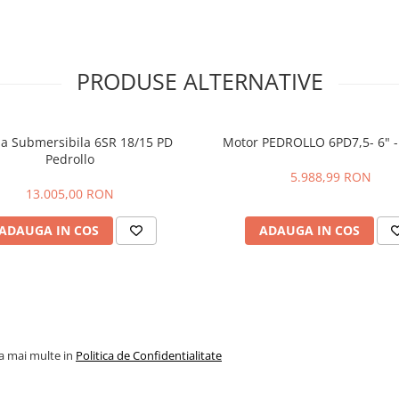
t de nisip în lichidul pompat nu
iabilității sunt adecvate pentru
ția automată a apei fiind echipate
nii, la instalații antiincendiu
PRODUSE ALTERNATIVE
a Submersibila 6SR 18/15 PD
Motor PEDROLLO 6PD7,5- 6" 
Pedrollo
5.988,99 RON
13.005,00 RON
ADAUGA IN COS
ADAUGA IN COS
la mai multe in
Politica de Confidentialitate