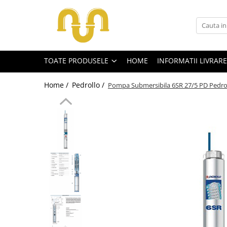
Toate Produsele
TOATE PRODUSELE
HOME
INFORMATII LIVRARE
Centrale termice pe gaz
Cazane si centrale de puteri mari
Home /
Pedrollo /
Pompa Submersibila 6SR 27/5 PD Pedro
Centrale conventionale
Centrale in condensare
Centrale termice
Centrale termice pe lemn
Centrale si cazane termice pe
peleti
Centrale termice electrice
Accesorii
Termostate