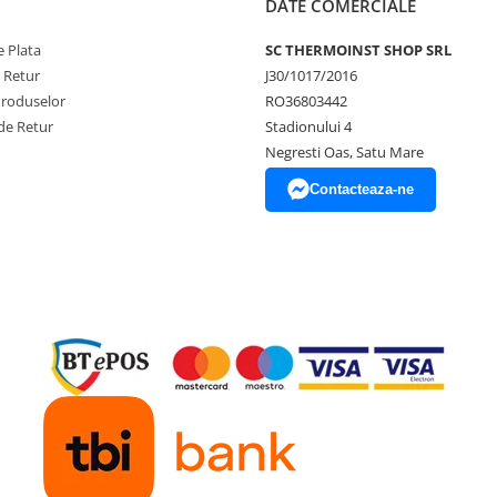
DATE COMERCIALE
 Plata
SC THERMOINST SHOP SRL
e Retur
J30/1017/2016
Produselor
RO36803442
de Retur
Stadionului 4
Negresti Oas, Satu Mare
Contacteaza-ne