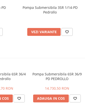
5-PD
Pompa Submersibila 3SR 1/14-PD
Pompa Sub
Pedrollo
VEZI VARIANTE
VEZI
sibila 6SR 36/4
Pompa Submersibila 6SR 36/9
Pompa Subme
edrollo
PD PEDROLLO
PD 
7,70 RON
14.730,50 RON
10.6
N COS
ADAUGA IN COS
ADAUGA 