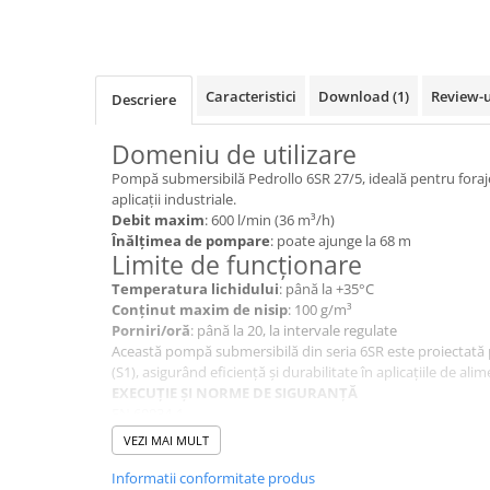
Baterii bucatarie
Baterii dus/cada
Baterii lavoar
Caracteristici
Download (1)
Review-
Descriere
Cazi de baie dreptunghiulare
Cazi de baie inzidite
Domeniu de utilizare
Cazi de baie pe colt
Pompă submersibilă Pedrollo 6SR 27/5, ideală pentru foraje, 
Cazi freestanding
aplicații industriale.
Coloane de dus
Debit maxim
: 600 l/min (36 m³/h)
Înălțimea de pompare
: poate ajunge la 68 m
Robinet coltar
Limite de funcționare
Vase WC
Temperatura lichidului
: până la +35°C
Cadre WC/Bideu suspendat
Conținut maxim de nisip
: 100 g/m³
Porniri/oră
: până la 20, la intervale regulate
Fitinguri
Această pompă submersibilă din seria 6SR este proiectată
Fose septice/Separatoare
(S1), asigurând eficiență și durabilitate în aplicațiile de alime
EXECUȚIE ȘI NORME DE SIGURANȚĂ
Rezervoare WC
EN 60034-1
IEC 60034-1
Accesorii rezervoare
VEZI MAI MULT
CEI 2-3
Clapete de actionare
DOMENIILE DE UTILIZARE ȘI INSTALAȚIE
Informatii conformitate produs