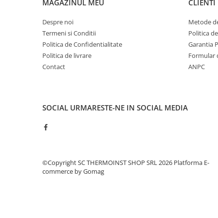
MAGAZINUL MEU
CLIENTI
Pompe 6SR Pedrollo
TOP
Despre noi
Metode de
DG-BLU
Termeni si Conditii
Politica d
Politica de Confidentialitate
Garantia 
Grupuri pompare Pedrollo
Politica de livrare
Formular 
Pompe Centrifugale
Contact
ANPC
Pompe 2CP Pedrollo
Pompe CP Pedrollo
Pompe CP-ST Pedrollo
SOCIAL
URMARESTE-NE IN SOCIAL MEDIA
Pompe F Pedrollo
Pompe HF Pedrollo
Pompe NGA-PRO Pedrollo
Pompe Periferice
©Copyright SC THERMOINST SHOP SRL 2026
Platforma E-
Pompe PK Pedrollo
commerce by Gomag
Pompe PQ Pedrollo
Pompe submersibile ape murdare
si canalizare