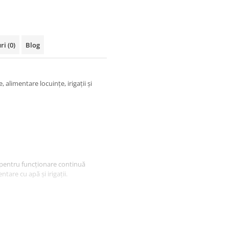
uri
(0)
Blog
alimentare locuințe, irigații și
 pentru funcționare continuă
ntare cu apă și irigații.