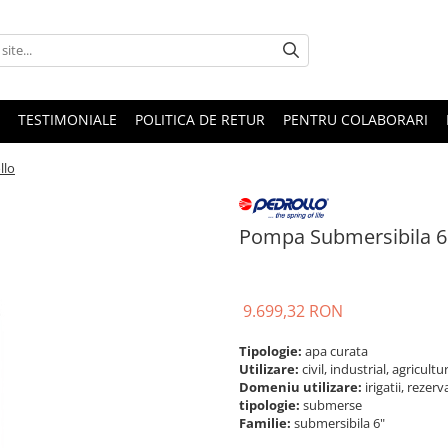
TESTIMONIALE
POLITICA DE RETUR
PENTRU COLABORARI
llo
Pompa Submersibila 6
9.699,32 RON
Tipologie:
apa curata
Utilizare:
civil, industrial, agricultu
Domeniu utilizare:
irigatii, rezer
tipologie:
submerse
Familie:
submersibila 6"