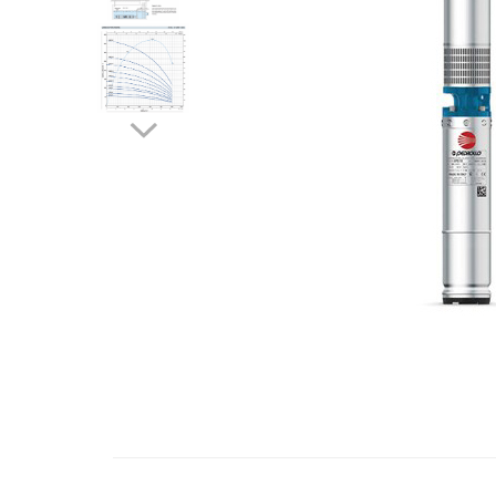
Engo
Termostate ambientale
Termice
Solutii chimice
Grupuri de pompare - Distributie
Automatizari
Filtre și protecție instalație
Grupuri de pompare
Pompe de Circulatie
Pompe Blau Technik
Pompe Grundfos Alpha
Pompe Grundfos Magna
Pompe Grundfos TP
Pompe Wilo
Radiatoare/Calorifere