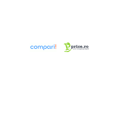
Pompa TRITUS Pedrollo cu tocator
Pompe BC Pedrollo
Pompe MC Pedrollo
Pompe VX Pedrollo
Pompe ZX Pedrollo
Pompe de caldura aer-apa
Țevi, Fitinguri și Racorduri pentru
Instalații
Fitinguri din alamă
Fitinguri multistrat presare
Aerisitoare automate
Cot WC DN100
Fitinguri din PPR
Racord de burlan
Racord WC