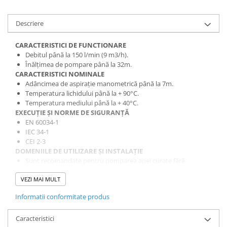
Descriere
CARACTERISTICI DE FUNCTIONARE
Debitul până la 150 l/min (9 m3/h).
Înălțimea de pompare până la 32m.
CARACTERISTICI NOMINALE
Adâncimea de aspirație manometrică până la 7m.
Temperatura lichidului până la + 90°C.
Temperatura mediului până la + 40°C.
EXECUȚIE ȘI NORME DE SIGURANȚĂ
EN 60034-1
IEC 34-1
CEI 2-3
DOMENIILE DE UTILIZARE ȘI INSTALAȚIE
Sunt recomandate pentru pomparea apei curate fără
particule abrazive și a lichidelor care nu corod materialele din
VEZI MAI MULT
care este compusă pompa.
Datorită fiabilității, simplicității de folosință și a faptului că nu
Informatii conformitate produs
necesită lucrări de întreținere, au o vastă utilizare în sectoarele
de uz casnic și civil.
Caracteristici
Sunt ideale pentru alimentarea cu apă potabilă a locuinței,