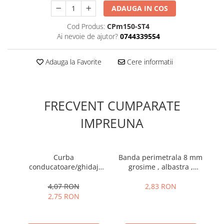
ADAUGA IN COS
Cod Produs:
CPm150-ST4
Ai nevoie de ajutor?
0744339554
Adauga la Favorite
Cere informatii
FRECVENT CUMPARATE
IMPREUNA
Curba
Banda perimetrala 8 mm
conducatoare/ghidaj
grosime , albastra ,
C
pentru teava 14 - 18
Assens
P
4,07 RON
2,83 RON
2,75 RON