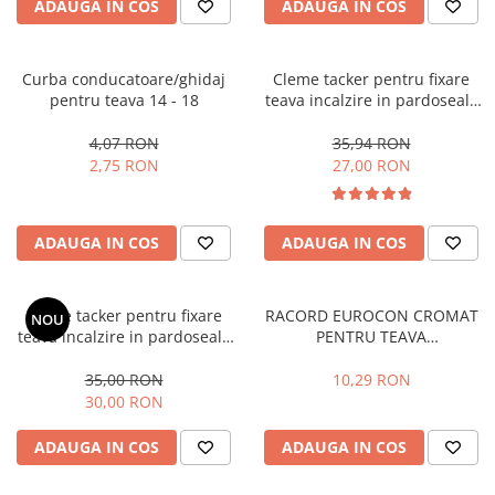
Pompe 2CP Pedrollo
ADAUGA IN COS
ADAUGA IN COS
Cadre WC/Bideu suspendat
Teava si accesorii
Pompe CP Pedrollo
Fitinguri
Pompe CP-ST Pedrollo
Curba conducatoare/ghidaj
Cleme tacker pentru fixare
Pompe F Pedrollo
Fose septice/Separatoare
pentru teava 14 - 18
teava incalzire in pardoseala
Pompe HF Pedrollo
40mm , 300 buc
Rezervoare WC
4,07 RON
35,94 RON
Pompe NGA-PRO Pedrollo
Accesorii rezervoare
2,75 RON
27,00 RON
Pompe Periferice
Clapete de actionare
Pompe PK Pedrollo
Rame de montaj cu rezervor pentru
WC suspendat
Pompe PQ Pedrollo
ADAUGA IN COS
ADAUGA IN COS
Rezervoare ingropate pentru WC
Pompe submersibile ape murdare
stativ
si canalizare
Cleme tacker pentru fixare
RACORD EUROCON CROMAT
Rezervoare la semiinaltime
NOU
Pompa TRITUS Pedrollo cu tocator
teava incalzire in pardoseala
PENTRU TEAVA
Rezervoare pe vas WC
Pompe BC Pedrollo
50mm, 250 buc
PERT/PEX/MULTISTRAT 17X2-
Rigole de dus
3/4
Pompe MC Pedrollo
35,00 RON
10,29 RON
30,00 RON
Sisteme de tratare apa
Pompe VX Pedrollo
Pompe ZX Pedrollo
ADAUGA IN COS
ADAUGA IN COS