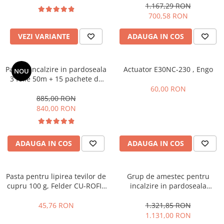
golire/aerisire automata
1.167,29 RON
700,58 RON
VEZI VARIANTE
ADAUGA IN COS
Pachet incalzire in pardoseala
Actuator E30NC-230 , Engo
NOU
3 folie 50m + 15 pachete de
cleme tacker , Assens
60,00 RON
885,00 RON
840,00 RON
ADAUGA IN COS
ADAUGA IN COS
Pasta pentru lipirea tevilor de
Grup de amestec pentru
cupru 100 g, Felder CU-ROFIX
incalzire in pardoseala
3 S-SN97CU3
Raodyne , cap termostatic cu
capilar , cu pompa Wilo Yonos
45,76 RON
1.321,85 RON
Para
1.131,00 RON