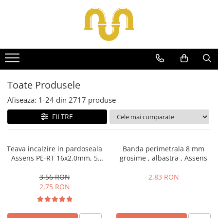
Centrale termice pe gaz
Centrale termice
Termice
Incalzire in pardoseala
Pachete încălzire în pardoseală
Sanitare
Pedrollo
Țevi, Fitinguri și Racorduri pentru Instalații
Unelte Instalatori
Boilere
Tratare aer
Cazane si centrale de puteri mari
Centrale termice pe lemn
Solutii chimice
Încălzire în pardoseală fara sapa
Kit complet pardoseală
Amenajare baie/bucatarie
Pompe Submersibile
Fitinguri din alamă
Cutii de scule
Accesorii pompe de caldura
Aer conditionat comercial
Centrale conventionale
Centrale si cazane termice pe
Grupuri de pompare - Distributie
Încălzire în pardoseală sistem
Pachete folie tacker
Chiuvete bucatarie
Pompe 4 BLOCK
Fitinguri multistrat presare
Boilere pentru pompe de caldura
Aer conditionat rezidential
peleti
umed
Seturi de mobilier si lavoar
Future JET
Centrale in condensare
Automatizari
Aerisitoare automate
Grup de siguranta boiler
Tubulatura ventilatie
Toate Produsele
Centrale termice electrice
Baterii bideu
Motoare submersibile pentru
Filtre și protecție instalație
Cot WC DN100
Ventilatie
pompe
Afiseaza:
1-
24
din
2717
produse
Baterii bucatarie
Accesorii
Grupuri de pompare
Fitinguri din PPR
Ventilatie descentralizata
Pedrollo UPM
Baterii dus/cada
FILTRE
Termostate
Pompe de Circulatie
Pompe 3SR Pedrollo
Racord de burlan
Baterii lavoar
Engo
Pompe 4SR Pedrollo
Pompe Blau Technik
Racord WC
Cazi de baie dreptunghiulare
Termostate ambientale
Pompe 6SR Pedrollo
Teava incalzire in pardoseala
Banda perimetrala 8 mm
Pompe Grundfos Alpha
Cazi de baie inzidite
Robineti
Assens PE-RT 16x2.0mm, 5
grosime , albastra , Assens
TOP
Pompe Grundfos Magna
Cazi de baie pe colt
straturi, bariera de oxigen
Sifon de pardoseala
DG-BLU
Pompe Grundfos TP
Cazi freestanding
3,56 RON
2,83 RON
Teava scurgere flexibila
2,75 RON
Pompe Wilo
Grupuri pompare Pedrollo
Coloane de dus
Țeavă multistrat
Radiatoare/Calorifere
Robinet coltar
Pompe Centrifugale
Vase WC
Accesorii radiatoare