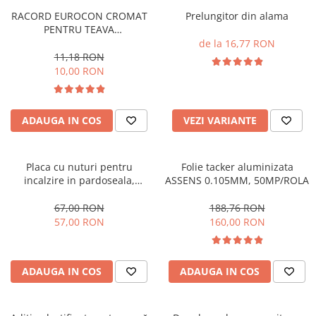
RACORD EUROCON CROMAT
Prelungitor din alama
PENTRU TEAVA
PERT/PEX/MULTISTRAT 16X2-
de la 16,77 RON
3/4
11,18 RON
10,00 RON
ADAUGA IN COS
VEZI VARIANTE
Placa cu nuturi pentru
Folie tacker aluminizata
incalzire in pardoseala,
ASSENS 0.105MM, 50MP/ROLA
pentru teava 16-17mm,
izolatie 30mm, plastifiata ,
67,00 RON
188,76 RON
Assens
57,00 RON
160,00 RON
ADAUGA IN COS
ADAUGA IN COS