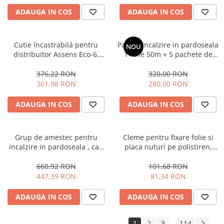
ADAUGA IN COS
ADAUGA IN COS
Cutie încastrabilă pentru
Pachet incalzire in pardoseala
NOU
distribuitor Assens Eco-6,
1 folie 50m + 5 pachete de
dimensiuni: 1140 X 550-598 X
cleme tacker , Assens
111-170mm
376,22 RON
320,00 RON
361,98 RON
280,00 RON
ADAUGA IN COS
ADAUGA IN COS
Grup de amestec pentru
Cleme pentru fixare folie si
incalzire in pardoseala , cap
placa nuturi pe polistiren,
termostatic cu capilar , fara
dublu harpon (cutie 200buc)
pompa, 20°C - 60°C
660,92 RON
101,68 RON
447,39 RON
81,34 RON
ADAUGA IN COS
ADAUGA IN COS
1
2
3
114
...