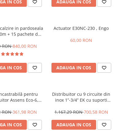
GA IN COS
ADAUGA IN COS
calzire in pardoseala
Actuator E30NC-230 , Engo
 50m + 15 pachete de
e tacker , Assens
60,00 RON
0 RON
840,00 RON
GA IN COS
ADAUGA IN COS
încastrabilă pentru
Distribuitor cu 9 circuite din
uitor Assens Eco-6,
inox 1”-3/4” EK cu suporti
ni: 1140 X 550-598 X
montaj 210mm si kit
111-170mm
golire/aerisire automata
2 RON
361,98 RON
1.167,29 RON
700,58 RON
GA IN COS
ADAUGA IN COS