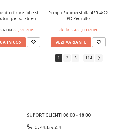
ntru fixare folie si
Pompa Submersibila 4SR 4/22
uturi pe polistiren,
PD Pedrollo
rpon (cutie 200buc)
68 RON
81,34 RON
de la 3.481,00 RON
GA IN COS
VEZI VARIANTE
1
2
3
114
...
SUPORT CLIENTI
08:00 - 18:00
0744339554