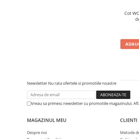
Baterii bucatarie
Baterii dus/cada
Cot W
d
Baterii lavoar
Cazi de baie dreptunghiulare
Cazi de baie inzidite
ADAUG
Cazi de baie pe colt
Cazi freestanding
Coloane de dus
Robinet coltar
Vase WC
Newsletter
Nu rata ofertele si promotiile noastre
Cadre WC/Bideu suspendat
Fitinguri
Vreau sa primesc newsletter cu promotiile magazinului. Af
Fose septice/Separatoare
Rezervoare WC
MAGAZINUL MEU
CLIENTI
Accesorii rezervoare
Clapete de actionare
Despre noi
Metode de