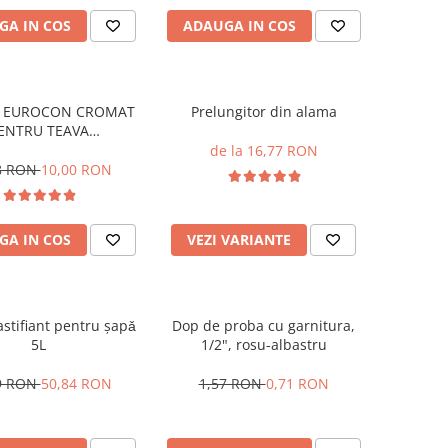
GA IN COS
ADAUGA IN COS
 EUROCON CROMAT
Prelungitor din alama
ENTRU TEAVA
X/MULTISTRAT 16X2-
de la 16,77 RON
3/4
8 RON
10,00 RON
GA IN COS
VEZI VARIANTE
astifiant pentru șapǎ
Dop de proba cu garnitura,
5L
1/2", rosu-albastru
9 RON
50,84 RON
1,57 RON
0,71 RON