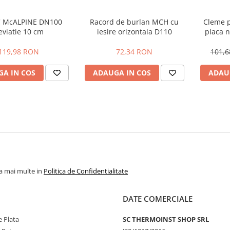
C McALPINE DN100
Racord de burlan MCH cu
Cleme pe
eviatie 10 cm
iesire orizontala D110
placa n
dublu ha
119,98 RON
72,34 RON
101,
A IN COS
ADAUGA IN COS
ADAU
la mai multe in
Politica de Confidentialitate
DATE COMERCIALE
 Plata
SC THERMOINST SHOP SRL