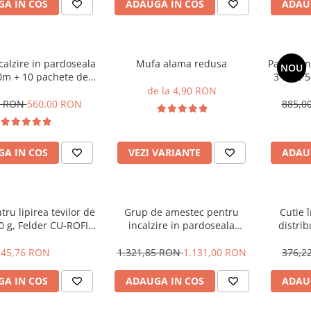
A IN COS
ADAUGA IN COS
ADAU
calzire in pardoseala
Mufa alama redusa
Pachet in
NOU
50m + 10 pachete de
3 folie
 tacker , Assens
clem
de la 4,90 RON
0 RON
560,00 RON
885,0
A IN COS
VEZI VARIANTE
ADAU
tru lipirea tevilor de
Grup de amestec pentru
Cutie 
0 g, Felder CU-ROFIX
incalzire in pardoseala
distrib
3 S-SN97CU3
Raodyne , cap termostatic cu
dimensiu
capilar , cu pompa Wilo Yonos
45,76 RON
1.321,85 RON
1.131,00 RON
376,2
Para
A IN COS
ADAUGA IN COS
ADAU