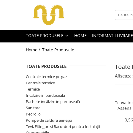
Toate Produsele
TOATE PRODUSELE
HOME
INFORMATII LIVRARE
Centrale termice pe gaz
Cazane si centrale de puteri mari
Home /
Toate Produsele
Centrale conventionale
Centrale in condensare
Toate 
TOATE PRODUSELE
Afiseaza:
Centrale termice pe gaz
Centrale termice
Centrale termice
Centrale termice pe lemn
Termice
Incalzire in pardoseala
Centrale si cazane termice pe
Pachete încălzire în pardoseală
peleti
Teava inc
Sanitare
Assens 
Centrale termice electrice
stratur
Pedrollo
3,5
Accesorii
Pompe de caldura aer-apa
Țevi, Fitinguri și Racorduri pentru Instalații
Termostate
Consumabile