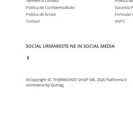
Termeni si Conditii
Politica d
Rame de montaj cu rezervor pentru
WC suspendat
Politica de Confidentialitate
Garantia 
Politica de livrare
Formular 
Rezervoare ingropate pentru WC
stativ
Contact
ANPC
Rezervoare la semiinaltime
Rezervoare pe vas WC
Rigole de dus
SOCIAL
URMARESTE-NE IN SOCIAL MEDIA
Sisteme de tratare apa
Pedrollo
Pompe Submersibile
©Copyright SC THERMOINST SHOP SRL 2026
Platforma E-
commerce by Gomag
Pompe 4 BLOCK
Future JET
Motoare submersibile pentru
pompe
Pedrollo UPM
Pompe 3SR Pedrollo
Pompe 4SR Pedrollo