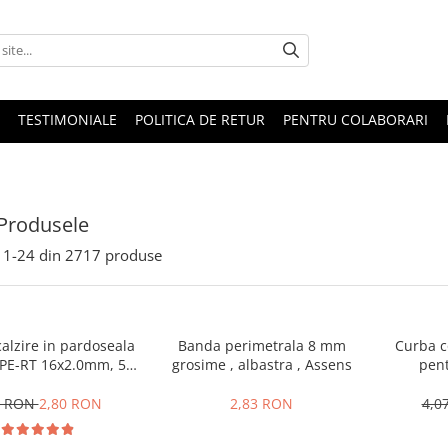
TESTIMONIALE
POLITICA DE RETUR
PENTRU COLABORARI
Produsele
1-
24
din
2717
produse
alzire in pardoseala
Banda perimetrala 8 mm
Curba c
PE-RT 16x2.0mm, 5
grosime , albastra , Assens
pent
i, bariera de oxigen
6 RON
2,80 RON
2,83 RON
4,0