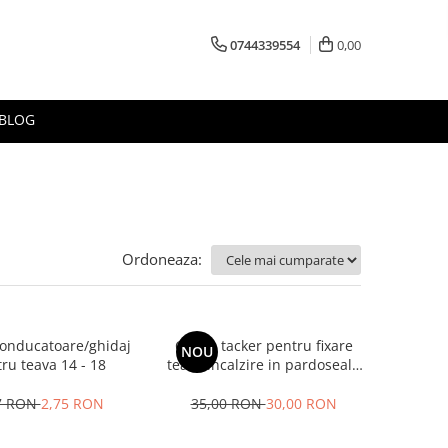
0744339554
0,00
BLOG
Ordoneaza:
onducatoare/ghidaj
Cleme tacker pentru fixare
NOU
ru teava 14 - 18
teava incalzire in pardoseala
50mm, 250 buc
7 RON
2,75 RON
35,00 RON
30,00 RON