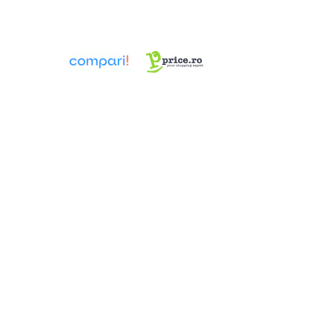
Pompe 6SR Pedrollo
TOP
DG-BLU
Grupuri pompare Pedrollo
Pompe Centrifugale
Pompe 2CP Pedrollo
Pompe CP Pedrollo
Pompe CP-ST Pedrollo
Pompe F Pedrollo
Pompe HF Pedrollo
Pompe NGA-PRO Pedrollo
Pompe Periferice
Pompe PK Pedrollo
Pompe PQ Pedrollo
Pompe submersibile ape murdare
si canalizare