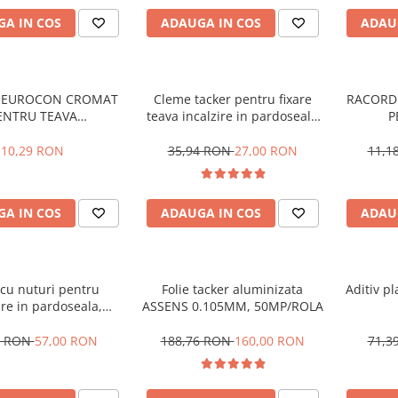
A IN COS
ADAUGA IN COS
ADAU
 EUROCON CROMAT
Cleme tacker pentru fixare
RACORD
ENTRU TEAVA
teava incalzire in pardoseala
P
X/MULTISTRAT 17X2-
40mm , 300 buc
PERT/PE
3/4
10,29 RON
35,94 RON
27,00 RON
11,1
A IN COS
ADAUGA IN COS
ADAU
 cu nuturi pentru
Folie tacker aluminizata
Aditiv pl
ire in pardoseala,
ASSENS 0.105MM, 50MP/ROLA
u teava 16-17mm,
 30mm, plastifiata ,
0 RON
57,00 RON
188,76 RON
160,00 RON
71,3
Assens