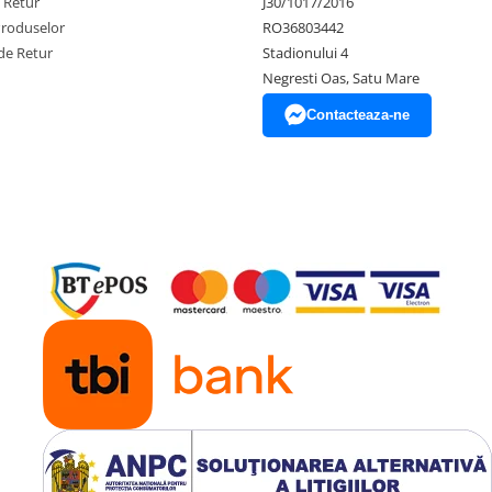
e Retur
J30/1017/2016
Produselor
RO36803442
de Retur
Stadionului 4
Negresti Oas, Satu Mare
Contacteaza-ne