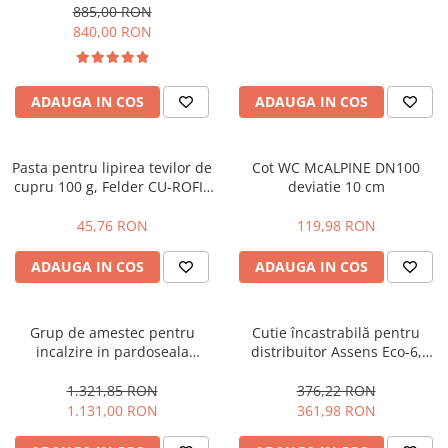
885,00 RON
840,00 RON
ADAUGA IN COS
ADAUGA IN COS
Pasta pentru lipirea tevilor de
Cot WC McALPINE DN100
cupru 100 g, Felder CU-ROFIX
deviatie 10 cm
3 S-SN97CU3
45,76 RON
119,98 RON
ADAUGA IN COS
ADAUGA IN COS
Grup de amestec pentru
Cutie încastrabilă pentru
incalzire in pardoseala
distribuitor Assens Eco-6,
Raodyne , cap termostatic cu
dimensiuni: 1140 X 550-598 X
capilar , cu pompa Wilo Yonos
111-170mm
1.321,85 RON
376,22 RON
Para
1.131,00 RON
361,98 RON