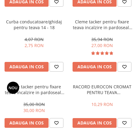
Pompe 2CP Pedrollo
ADAUGA IN COS
ADAUGA IN COS
Cadre WC/Bideu suspendat
Teava si accesorii
Pompe CP Pedrollo
Fitinguri
Pompe CP-ST Pedrollo
Curba conducatoare/ghidaj
Cleme tacker pentru fixare
Pompe F Pedrollo
Fose septice/Separatoare
pentru teava 14 - 18
teava incalzire in pardoseala
Pompe HF Pedrollo
40mm , 300 buc
Rezervoare WC
4,07 RON
35,94 RON
Pompe NGA-PRO Pedrollo
Accesorii rezervoare
2,75 RON
27,00 RON
Pompe Periferice
Clapete de actionare
Pompe PK Pedrollo
Rame de montaj cu rezervor pentru
WC suspendat
Pompe PQ Pedrollo
ADAUGA IN COS
ADAUGA IN COS
Rezervoare ingropate pentru WC
Pompe submersibile ape murdare
stativ
si canalizare
Cleme tacker pentru fixare
RACORD EUROCON CROMAT
Rezervoare la semiinaltime
NOU
Pompa TRITUS Pedrollo cu tocator
teava incalzire in pardoseala
PENTRU TEAVA
Rezervoare pe vas WC
Pompe BC Pedrollo
50mm, 250 buc
PERT/PEX/MULTISTRAT 17X2-
Rigole de dus
3/4
Pompe MC Pedrollo
35,00 RON
10,29 RON
30,00 RON
Sisteme de tratare apa
Pompe VX Pedrollo
Pompe ZX Pedrollo
ADAUGA IN COS
ADAUGA IN COS