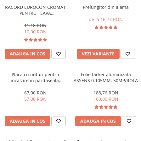
RACORD EUROCON CROMAT
Prelungitor din alama
PENTRU TEAVA
PERT/PEX/MULTISTRAT 16X2-
de la 16,77 RON
3/4
11,18 RON
10,00 RON
ADAUGA IN COS
VEZI VARIANTE
Placa cu nuturi pentru
Folie tacker aluminizata
incalzire in pardoseala,
ASSENS 0.105MM, 50MP/ROLA
pentru teava 16-17mm,
izolatie 30mm, plastifiata ,
67,00 RON
188,76 RON
Assens
57,00 RON
160,00 RON
ADAUGA IN COS
ADAUGA IN COS