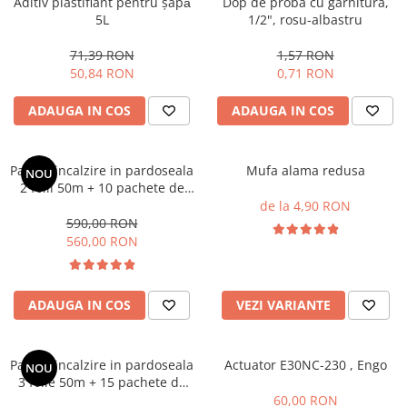
Aditiv plastifiant pentru șapǎ
Dop de proba cu garnitura,
5L
1/2", rosu-albastru
71,39 RON
1,57 RON
50,84 RON
0,71 RON
ADAUGA IN COS
ADAUGA IN COS
Pachet incalzire in pardoseala
Mufa alama redusa
NOU
2 folii 50m + 10 pachete de
cleme tacker , Assens
de la 4,90 RON
590,00 RON
560,00 RON
ADAUGA IN COS
VEZI VARIANTE
Pachet incalzire in pardoseala
Actuator E30NC-230 , Engo
NOU
3 folie 50m + 15 pachete de
cleme tacker , Assens
60,00 RON