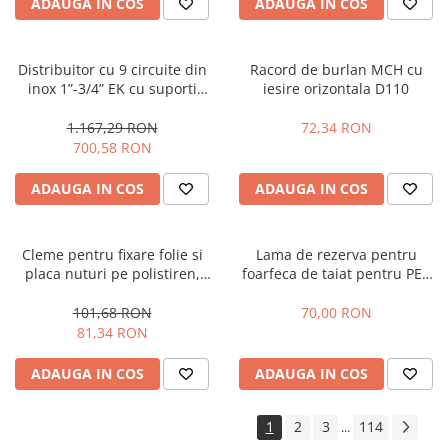
ADAUGA IN COS
ADAUGA IN COS
Distribuitor cu 9 circuite din
Racord de burlan MCH cu
inox 1”-3/4” EK cu suporti
iesire orizontala D110
montaj 210mm si kit
golire/aerisire automata
1.167,29 RON
72,34 RON
700,58 RON
ADAUGA IN COS
ADAUGA IN COS
Cleme pentru fixare folie si
Lama de rezerva pentru
placa nuturi pe polistiren,
foarfeca de taiat pentru PEX
dublu harpon (cutie 200buc)
ZENTEN DENAKUT
101,68 RON
70,00 RON
81,34 RON
ADAUGA IN COS
ADAUGA IN COS
1
2
3
114
...