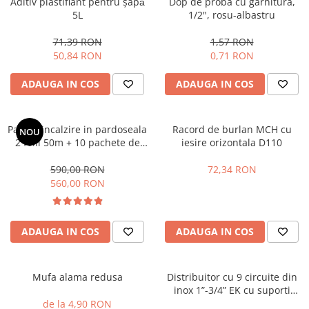
Aditiv plastifiant pentru șapǎ
Dop de proba cu garnitura,
5L
1/2", rosu-albastru
71,39 RON
1,57 RON
50,84 RON
0,71 RON
ADAUGA IN COS
ADAUGA IN COS
Pachet incalzire in pardoseala
Racord de burlan MCH cu
NOU
2 folii 50m + 10 pachete de
iesire orizontala D110
cleme tacker , Assens
590,00 RON
72,34 RON
560,00 RON
ADAUGA IN COS
ADAUGA IN COS
Mufa alama redusa
Distribuitor cu 9 circuite din
inox 1”-3/4” EK cu suporti
montaj 210mm si kit
de la 4,90 RON