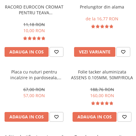
RACORD EUROCON CROMAT
Prelungitor din alama
PENTRU TEAVA
PERT/PEX/MULTISTRAT 16X2-
de la 16,77 RON
3/4
11,18 RON
10,00 RON
ADAUGA IN COS
VEZI VARIANTE
Placa cu nuturi pentru
Folie tacker aluminizata
incalzire in pardoseala,
ASSENS 0.105MM, 50MP/ROLA
pentru teava 16-17mm,
izolatie 30mm, plastifiata ,
67,00 RON
188,76 RON
Assens
57,00 RON
160,00 RON
ADAUGA IN COS
ADAUGA IN COS