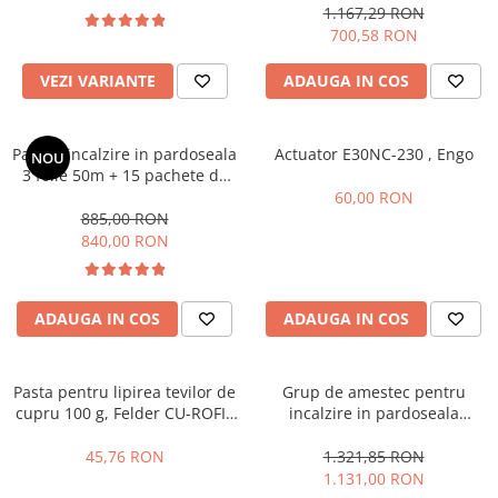
golire/aerisire automata
1.167,29 RON
700,58 RON
VEZI VARIANTE
ADAUGA IN COS
Pachet incalzire in pardoseala
Actuator E30NC-230 , Engo
NOU
3 folie 50m + 15 pachete de
cleme tacker , Assens
60,00 RON
885,00 RON
840,00 RON
ADAUGA IN COS
ADAUGA IN COS
Pasta pentru lipirea tevilor de
Grup de amestec pentru
cupru 100 g, Felder CU-ROFIX
incalzire in pardoseala
3 S-SN97CU3
Raodyne , cap termostatic cu
capilar , cu pompa Wilo Yonos
45,76 RON
1.321,85 RON
Para
1.131,00 RON