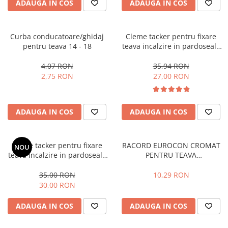
Pompe 2CP Pedrollo
ADAUGA IN COS
ADAUGA IN COS
Cadre WC/Bideu suspendat
Teava si accesorii
Pompe CP Pedrollo
Fitinguri
Pompe CP-ST Pedrollo
Curba conducatoare/ghidaj
Cleme tacker pentru fixare
Pompe F Pedrollo
Fose septice/Separatoare
pentru teava 14 - 18
teava incalzire in pardoseala
Pompe HF Pedrollo
40mm , 300 buc
Rezervoare WC
4,07 RON
35,94 RON
Pompe NGA-PRO Pedrollo
Accesorii rezervoare
2,75 RON
27,00 RON
Pompe Periferice
Clapete de actionare
Pompe PK Pedrollo
Rame de montaj cu rezervor pentru
WC suspendat
Pompe PQ Pedrollo
ADAUGA IN COS
ADAUGA IN COS
Rezervoare ingropate pentru WC
Pompe submersibile ape murdare
stativ
si canalizare
Cleme tacker pentru fixare
RACORD EUROCON CROMAT
Rezervoare la semiinaltime
NOU
Pompa TRITUS Pedrollo cu tocator
teava incalzire in pardoseala
PENTRU TEAVA
Rezervoare pe vas WC
Pompe BC Pedrollo
50mm, 250 buc
PERT/PEX/MULTISTRAT 17X2-
Rigole de dus
3/4
Pompe MC Pedrollo
35,00 RON
10,29 RON
30,00 RON
Sisteme de tratare apa
Pompe VX Pedrollo
Pompe ZX Pedrollo
ADAUGA IN COS
ADAUGA IN COS