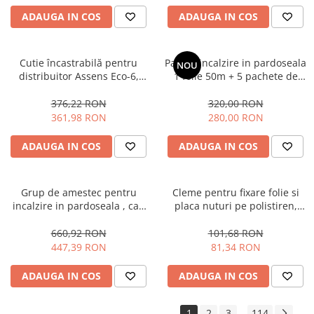
ADAUGA IN COS
ADAUGA IN COS
Cutie încastrabilă pentru
Pachet incalzire in pardoseala
NOU
distribuitor Assens Eco-6,
1 folie 50m + 5 pachete de
dimensiuni: 1140 X 550-598 X
cleme tacker , Assens
111-170mm
376,22 RON
320,00 RON
361,98 RON
280,00 RON
ADAUGA IN COS
ADAUGA IN COS
Grup de amestec pentru
Cleme pentru fixare folie si
incalzire in pardoseala , cap
placa nuturi pe polistiren,
termostatic cu capilar , fara
dublu harpon (cutie 200buc)
pompa, 20°C - 60°C
660,92 RON
101,68 RON
447,39 RON
81,34 RON
ADAUGA IN COS
ADAUGA IN COS
1
2
3
114
...