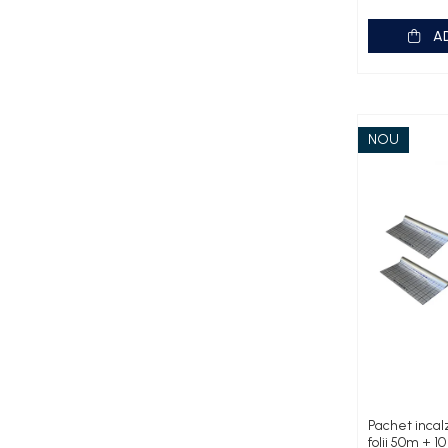
Fose septice/Separatoare
A
Rezervoare WC
Accesorii rezervoare
Clapete de actionare
Rame de montaj cu rezervor pentru
NOU
WC suspendat
Rezervoare ingropate pentru WC
stativ
Rezervoare la semiinaltime
Rezervoare pe vas WC
Rigole de dus
Sisteme de tratare apa
Pedrollo
Pompe Submersibile
Pompe 4 BLOCK
Pachet incal
Future JET
folii 50m + 