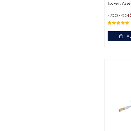
tacker , Ass
Motoare submersibile pentru pompe
Pedrollo UPM
590,00 RON
Pompe 3SR Pedrollo
Pompe 4SR Pedrollo
Pompe 6SR Pedrollo
A
TOP
DG-BLU
Grupuri pompare Pedrollo
Pompe Centrifugale
Pompe 2CP Pedrollo
Pompe CP Pedrollo
Pompe CP-ST Pedrollo
Pompe F Pedrollo
Pompe HF Pedrollo
Pompe NGA-PRO Pedrollo
Pompe Periferice