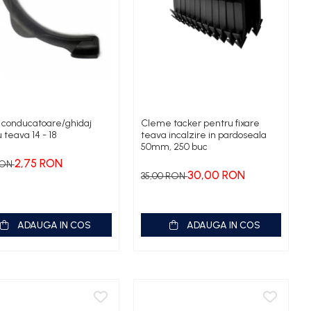
 conducatoare/ghidaj
Cleme tacker pentru fixare
 teava 14 - 18
teava incalzire in pardoseala
50mm, 250 buc
2,75 RON
RON
30,00 RON
35,00 RON
ADAUGA IN COS
ADAUGA IN COS