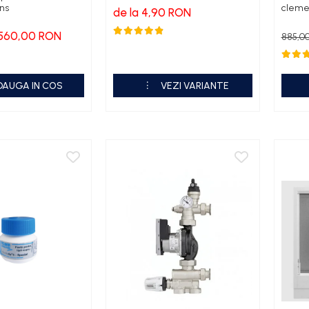
ens
cleme 
de la 4,90 RON
560,00 RON
885,0
DAUGA IN COS
VEZI VARIANTE