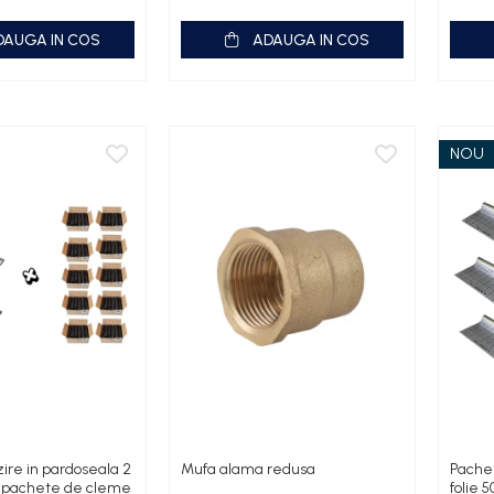
DAUGA IN COS
ADAUGA IN COS
NOU
zire in pardoseala 2
Mufa alama redusa
Pachet
10 pachete de cleme
folie 