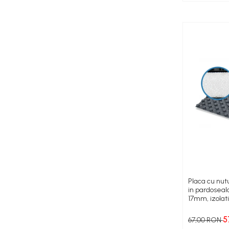
Amenajare baie/bucatarie
Chiuvete bucatarie
Seturi de mobilier si lavoar
Baterii bideu
Baterii bucatarie
Baterii dus/cada
Baterii lavoar
Cazi de baie dreptunghiulare
Cazi de baie inzidite
Cazi de baie pe colt
Cazi freestanding
Coloane de dus
Robinet coltar
Placa cu nutu
Vase WC
in pardoseal
Cadre WC/Bideu suspendat
17mm, izolat
, Assens
Fitinguri
5
67,00 RON