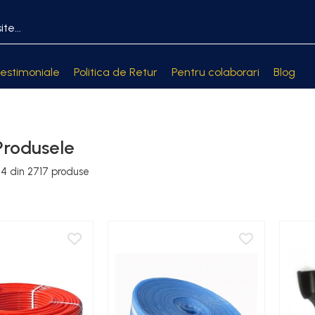
estimoniale
Politica de Retur
Pentru colaborari
Blog
Produsele
24
din
2717
produse