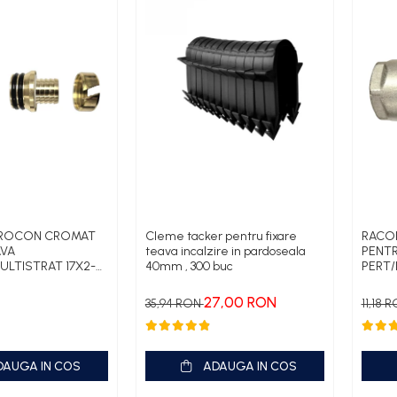
UROCON CROMAT
Cleme tacker pentru fixare
RACO
AVA
teava incalzire in pardoseala
PENTR
ULTISTRAT 17X2-
40mm , 300 buc
PERT/
3/4
27,00 RON
35,94 RON
11,18 
DAUGA IN COS
ADAUGA IN COS