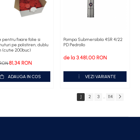
pentru fixare folie si
Pompa Submersibila 4SR 4/22
nuturi pe polistiren, dublu
PD Pedrollo
 (cutie 200buc)
de la 3.481,00 RON
81,34 RON
8 RON
ADAUGA IN COS
VEZI VARIANTE
1
2
3
114
...