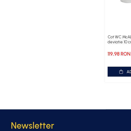
Cot WC DN100
Fitinguri din PPR
Racord de burlan
Racord WC
Cot WC McA
deviatie 10 
Robineti
Sifon de pardoseala
119,98 RON
Teava scurgere flexibila
Țeavă multistrat
A
Consumabile
Unelte Instalatori
Cutii de scule
Newsletter
Boilere