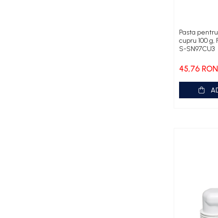
Pompe PK Pedrollo
Pompe PQ Pedrollo
Pompe submersibile ape
Pasta pentru 
cupru 100 g,
murdare si canalizare
S-SN97CU3
Pompa TRITUS Pedrollo cu tocator
45,76 RON
Pompe BC Pedrollo
Pompe MC Pedrollo
A
Pompe VX Pedrollo
Pompe ZX Pedrollo
Pompe de caldura aer-apa
Țevi, Fitinguri și Racorduri pentru
Instalații
Fitinguri din alamă
Fitinguri multistrat presare
Aerisitoare automate