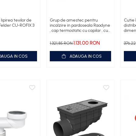
lipirea tevilor de
Grup de amestec pentru
Cutie 
 Felder CU-ROFIX 3
incalzire in pardoseala Raodyne
distri
, cap termostatic cu capilar , cu
dimens
pompa Wilo Yonos Para
170m
1.131,00 RON
1.321,85 RON
376,2
DAUGA IN COS
ADAUGA IN COS