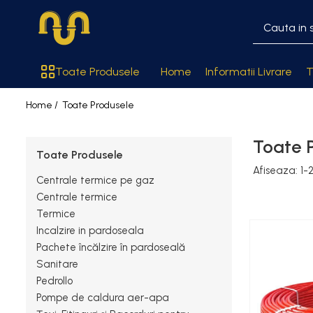
Toate Produsele
Toate Produsele
Home
Informatii Livrare
T
Centrale termice pe gaz
Home /
Toate Produsele
Cazane si centrale de puteri
mari
Toate 
Centrale conventionale
Toate Produsele
Centrale in condensare
Afiseaza:
1-
Centrale termice pe gaz
Centrale termice
Centrale termice
Termice
Centrale termice pe lemn
Incalzire in pardoseala
Centrale si cazane termice pe
Pachete încălzire în pardoseală
peleti
Sanitare
Pedrollo
Centrale termice electrice
Pompe de caldura aer-apa
Accesorii