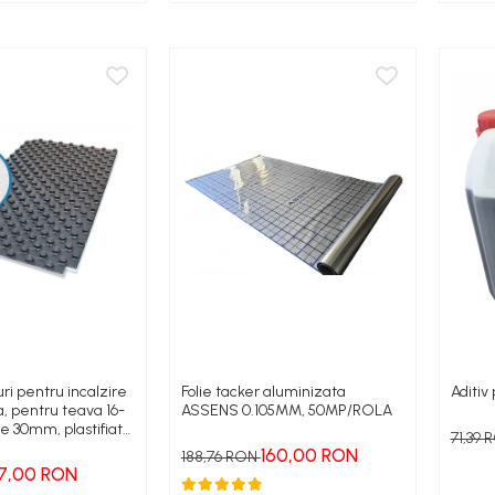
ri pentru incalzire
Folie tacker aluminizata
Aditiv
a, pentru teava 16-
ASSENS 0.105MM, 50MP/ROLA
ie 30mm, plastifiata
71,39
160,00 RON
188,76 RON
7,00 RON