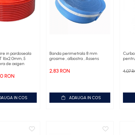
ire in pardoseala
Banda perimetrala 8 mm
Curba
T 16x2.0mm, 5
grosime , albastra , Assens
pentru
iera de oxigen
2,83 RON
4,07 
80 RON
DAUGA IN COS
ADAUGA IN COS