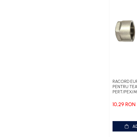
Pompe Grundfos TP
Pompe Wilo
Radiatoare/Calorifere
Accesorii radiatoare
Teava si accesorii
Incalzire in pardoseala
Încălzire în pardoseală fara
sapa
Încălzire în pardoseală sistem
RACORD E
umed
PENTRU TE
PERT/PEX/M
3/4
Pachete încălzire în pardoseală
10,29 RON
Kit complet pardoseală
Pachete folie tacker
A
Sanitare