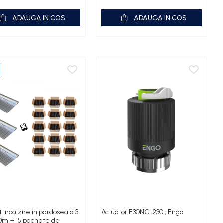
ADAUGA IN COS
ADAUGA IN COS
 incalzire in pardoseala 3
Actuator E30NC-230 , Engo
50m + 15 pachete de