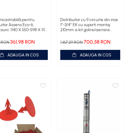
încastrabilă pentru
Distribuitor cu 9 circuite din inox
buitor Assens Eco-6,
1”-3/4” EK cu suporti montaj
iuni: 1140 X 550-598 X 111-
210mm si kit golire/aerisire
m
automata
361,98 RON
700,58 RON
2 RON
1.167,29 RON
ADAUGA IN COS
ADAUGA IN COS