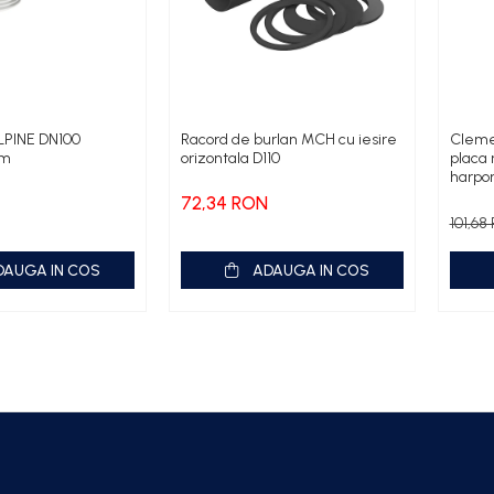
LPINE DN100
Racord de burlan MCH cu iesire
Cleme 
cm
orizontala D110
placa 
harpon
72,34 RON
101,6
DAUGA IN COS
ADAUGA IN COS