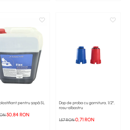
 plastifiant pentru șapǎ 5L
Dop de proba cu garnitura, 1/2",
rosu-albastru
50,84 RON
 RON
0,71 RON
1,57 RON