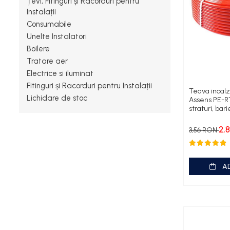
Țevi, Fitinguri și Racorduri pentru
Instalații
Termostate
Consumabile
Engo
Unelte Instalatori
Termostate ambientale
Boilere
Tratare aer
Termice
Electrice si iluminat
Solutii chimice
Fitinguri și Racorduri pentru Instalații
Teava incalz
Grupuri de pompare -
Lichidare de stoc
Assens PE-R
straturi, bar
Distributie
Automatizari
2,
3,56 RON
Filtre și protecție instalație
Grupuri de pompare
A
Pompe de Circulatie
Pompe Blau Technik
Pompe Grundfos Alpha
Pompe Grundfos Magna