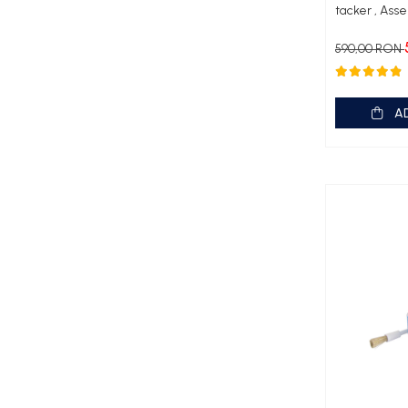
tacker , Ass
Motoare submersibile pentru pompe
Pedrollo UPM
590,00 RON
Pompe 3SR Pedrollo
Pompe 4SR Pedrollo
Pompe 6SR Pedrollo
A
TOP
DG-BLU
Grupuri pompare Pedrollo
Pompe Centrifugale
Pompe 2CP Pedrollo
Pompe CP Pedrollo
Pompe CP-ST Pedrollo
Pompe F Pedrollo
Pompe HF Pedrollo
Pompe NGA-PRO Pedrollo
Pompe Periferice