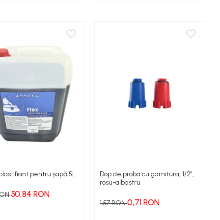
 plastifiant pentru șapǎ 5L
Dop de proba cu garnitura, 1/2",
rosu-albastru
50,84 RON
 RON
0,71 RON
1,57 RON