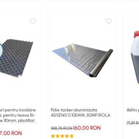
ri pentru incalzire
Folie tacker aluminizata
Aditiv
a, pentru teava 16-
ASSENS 0.105MM, 50MP/ROLA
ie 30mm, plastifiata
71,39
160,00 RON
188,76 RON
7,00 RON