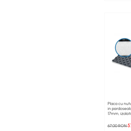
Amenajare baie/bucatarie
Chiuvete bucatarie
Seturi de mobilier si lavoar
Baterii bideu
Baterii bucatarie
Baterii dus/cada
Baterii lavoar
Cazi de baie dreptunghiulare
Cazi de baie inzidite
Cazi de baie pe colt
Cazi freestanding
Coloane de dus
Robinet coltar
Placa cu nutu
Vase WC
in pardoseal
Cadre WC/Bideu suspendat
17mm, izolat
, Assens
Fitinguri
5
67,00 RON