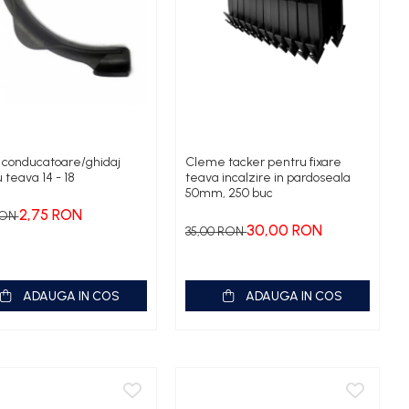
 conducatoare/ghidaj
Cleme tacker pentru fixare
 teava 14 - 18
teava incalzire in pardoseala
50mm, 250 buc
2,75 RON
RON
30,00 RON
35,00 RON
ADAUGA IN COS
ADAUGA IN COS