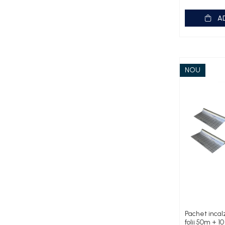
Fose septice/Separatoare
A
Rezervoare WC
Accesorii rezervoare
Clapete de actionare
Rame de montaj cu rezervor pentru
NOU
WC suspendat
Rezervoare ingropate pentru WC
stativ
Rezervoare la semiinaltime
Rezervoare pe vas WC
Rigole de dus
Sisteme de tratare apa
Pedrollo
Pompe Submersibile
Pompe 4 BLOCK
Pachet incal
Future JET
folii 50m + 