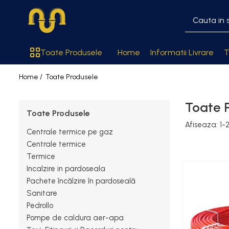
Toate Produsele
Toate Produsele
Home
Informatii Livrare
T
Centrale termice pe gaz
Home /
Toate Produsele
Cazane si centrale de puteri
mari
Toate 
Centrale conventionale
Toate Produsele
Centrale in condensare
Afiseaza:
1-
Centrale termice pe gaz
Centrale termice
Centrale termice
Termice
Centrale termice pe lemn
Incalzire in pardoseala
Centrale si cazane termice pe
Pachete încălzire în pardoseală
peleti
Sanitare
Pedrollo
Centrale termice electrice
Pompe de caldura aer-apa
Accesorii