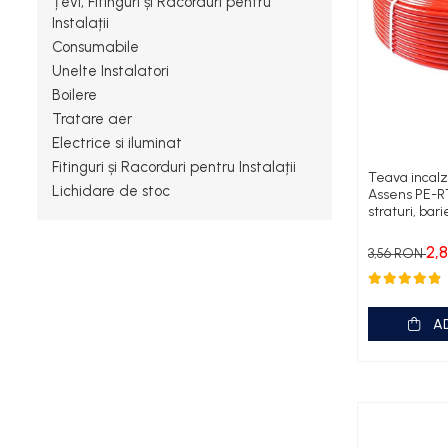
Țevi, Fitinguri și Racorduri pentru
Instalații
Termostate
Consumabile
Engo
Unelte Instalatori
Termostate ambientale
Boilere
Tratare aer
Termice
Electrice si iluminat
Solutii chimice
Fitinguri și Racorduri pentru Instalații
Teava incalz
Grupuri de pompare -
Lichidare de stoc
Assens PE-R
straturi, bar
Distributie
Automatizari
2,
3,56 RON
Filtre și protecție instalație
Grupuri de pompare
A
Pompe de Circulatie
Pompe Blau Technik
Pompe Grundfos Alpha
Pompe Grundfos Magna