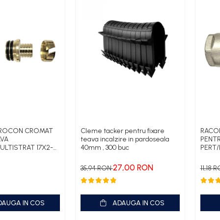
UROCON CROMAT
Cleme tacker pentru fixare
RACO
AVA
teava incalzire in pardoseala
PENTR
ULTISTRAT 17X2-
40mm , 300 buc
PERT/
3/4
27,00 RON
35,94 RON
11,18 
DAUGA IN COS
ADAUGA IN COS