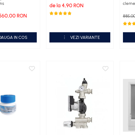
ens
cleme 
de la 4,90 RON
560,00 RON
885,0
DAUGA IN COS
VEZI VARIANTE