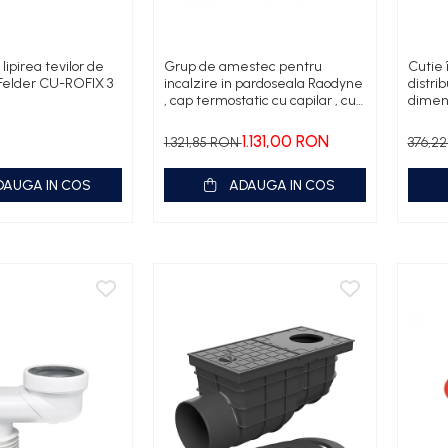
lipirea tevilor de
Grup de amestec pentru
Cutie 
 Felder CU-ROFIX 3
incalzire in pardoseala Raodyne
distri
, cap termostatic cu capilar , cu
dimens
pompa Wilo Yonos Para
170m
1.131,00 RON
1.321,85 RON
376,2
DAUGA IN COS
ADAUGA IN COS