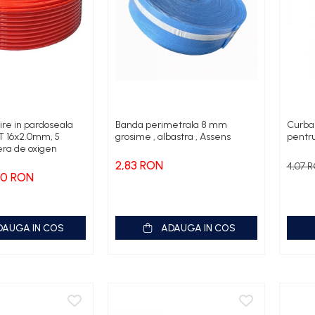
ire in pardoseala
Banda perimetrala 8 mm
Curba
T 16x2.0mm, 5
grosime , albastra , Assens
pentru
iera de oxigen
2,83 RON
4,07 
80 RON
DAUGA IN COS
ADAUGA IN COS