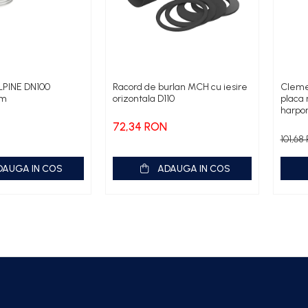
LPINE DN100
Racord de burlan MCH cu iesire
Cleme 
cm
orizontala D110
placa 
harpon
72,34 RON
101,6
DAUGA IN COS
ADAUGA IN COS