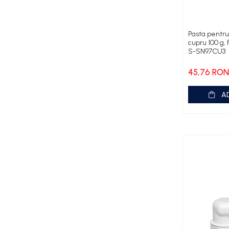
Pompe PK Pedrollo
Pompe PQ Pedrollo
Pompe submersibile ape
Pasta pentru 
cupru 100 g,
murdare si canalizare
S-SN97CU3
Pompa TRITUS Pedrollo cu tocator
45,76 RON
Pompe BC Pedrollo
Pompe MC Pedrollo
A
Pompe VX Pedrollo
Pompe ZX Pedrollo
Pompe de caldura aer-apa
Țevi, Fitinguri și Racorduri pentru
Instalații
Fitinguri din alamă
Fitinguri multistrat presare
Aerisitoare automate