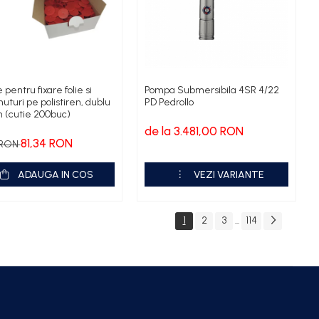
pentru fixare folie si
Pompa Submersibila 4SR 4/22
nuturi pe polistiren, dublu
PD Pedrollo
 (cutie 200buc)
de la 3.481,00 RON
81,34 RON
8 RON
ADAUGA IN COS
VEZI VARIANTE
1
2
3
114
...