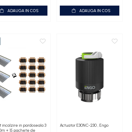
ADAUGA IN COS
ADAUGA IN COS
 incalzire in pardoseala 3
Actuator E30NC-230 , Engo
50m + 15 pachete de