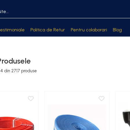
estimoniale
Politica de Retur
Pentru colaborari
Blog
Produsele
24
din
2717
produse