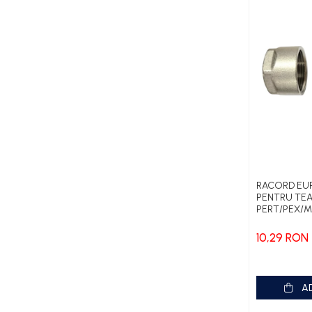
Pompe Grundfos TP
Pompe Wilo
Radiatoare/Calorifere
Accesorii radiatoare
Teava si accesorii
Incalzire in pardoseala
Încălzire în pardoseală fara
sapa
Încălzire în pardoseală sistem
RACORD E
umed
PENTRU TE
PERT/PEX/M
3/4
Pachete încălzire în pardoseală
10,29 RON
Kit complet pardoseală
Pachete folie tacker
A
Sanitare