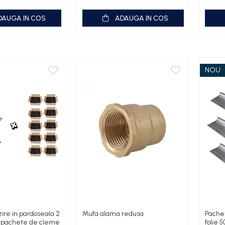
DAUGA IN COS
ADAUGA IN COS
NOU
zire in pardoseala 2
Mufa alama redusa
Pachet
10 pachete de cleme
folie 