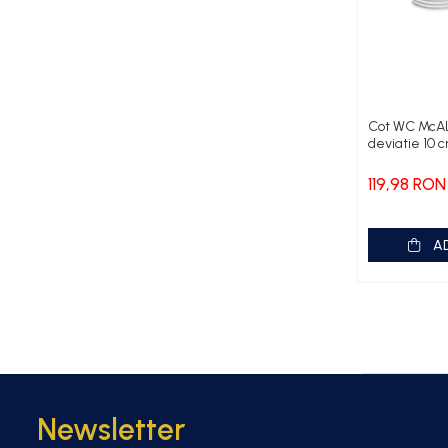
Cot WC DN100
Fitinguri din PPR
Racord de burlan
Racord WC
Cot WC McA
deviatie 10 
Robineti
Sifon de pardoseala
119,98 RON
Teava scurgere flexibila
Țeavă multistrat
A
Consumabile
Unelte Instalatori
Cutii de scule
Newsletter
Boilere