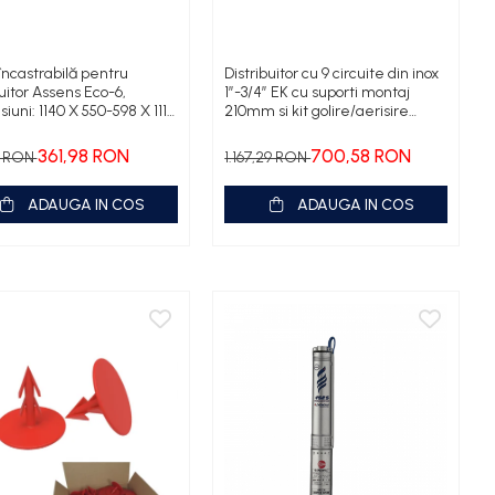
încastrabilă pentru
Distribuitor cu 9 circuite din inox
buitor Assens Eco-6,
1”-3/4” EK cu suporti montaj
iuni: 1140 X 550-598 X 111-
210mm si kit golire/aerisire
m
automata
361,98 RON
700,58 RON
2 RON
1.167,29 RON
ADAUGA IN COS
ADAUGA IN COS