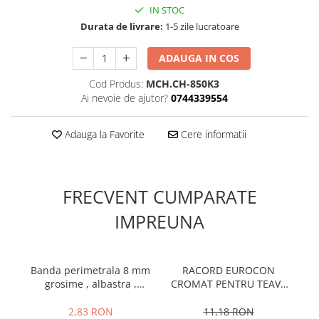
IN STOC
Durata de livrare:
1-5 zile lucratoare
ADAUGA IN COS
Cod Produs:
MCH.CH-850K3
Ai nevoie de ajutor?
0744339554
Adauga la Favorite
Cere informatii
FRECVENT CUMPARATE
IMPREUNA
Banda perimetrala 8 mm
RACORD EUROCON
grosime , albastra ,
CROMAT PENTRU TEAVA
P
Assens
PERT/PEX/MULTISTRAT
16X2-3/4
2,83 RON
11,18 RON