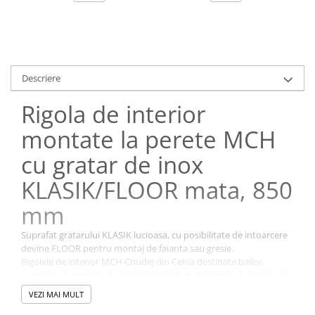
Descriere
Rigola de interior
montate la perete MCH
cu gratar de inox
KLASIK/FLOOR mata, 850
mm
Suprafat gratarului KLASIK lucioasa, cu posibilitate de intoarcere
devine FLOOR pentru montaj de faianta sau gresie.
Rigolele de interior MCH Chudej din Cehia destinate bailor,
saunelor si spatiilor de relaxare interioare moderne. Avantajul lor
consta in usurinta instalarii si utilizarii, prin spatiile fara obstacole
VEZI MAI MULT
pe care le genereaza. Partea inferioara este confectionata din