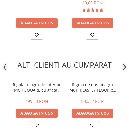
10,00 RON
ADAUGA IN COS
ADAUGA IN COS
ALTI CLIENTI AU CUMPARAT
Rigola neagra de interior
Rigola de dus neagra
Ri
MCH SQUARE cu gratar
MCH KLASIK / FLOOR cu
M
de otel inoxidabil , mata
gratar din otel inoxidabil ,
de
mata
499,53 RON
500,52 RON
ADAUGA IN COS
ADAUGA IN COS