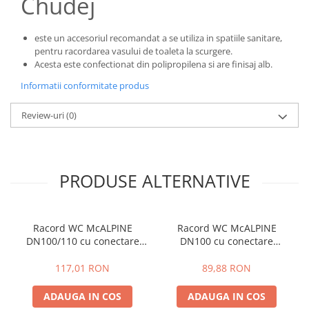
Chudej
este un accesoriul recomandat a se utiliza in spatiile sanitare,
pentru racordarea vasului de toaleta la scurgere.
Acesta este confectionat din polipropilena si are finisaj alb.
Informatii conformitate produs
Review-uri
(0)
PRODUSE ALTERNATIVE
Racord WC McALPINE
Racord WC McALPINE
DN100/110 cu conectare
DN100 cu conectare
suplimentara-Ø100 +
suplimentara-Ø 100mm +
110mm / DN100, 230 mm ->
DN100, L110 mm
117,01 RON
89,88 RON
440 mm
ADAUGA IN COS
ADAUGA IN COS