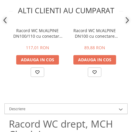
ALTI CLIENTI AU CUMPARAT
Racord WC McALPINE
Racord WC McALPINE
DN100/110 cu conectare
DN100 cu conectare
c
suplimentara-Ø100 +
suplimentara-Ø 100mm +
Ø1
110mm / DN100, 230 mm
DN100, L110 mm
117,01 RON
89,88 RON
-> 440 mm
ADAUGA IN COS
ADAUGA IN COS
Descriere
Racord WC drept, MCH