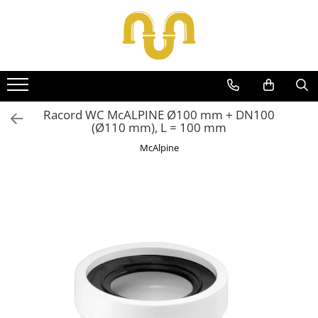
Toate Produsele
Centrale termice pe gaz
Cazane si centrale de puteri mari
Racord WC McALPINE Ø100 mm + DN100
(Ø110 mm), L = 100 mm
Centrale conventionale
McAlpine
Centrale in condensare
Centrale termice
Centrale termice pe lemn
Centrale si cazane termice pe
peleti
Centrale termice electrice
Accesorii
Termostate