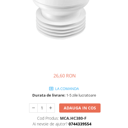
Engo
Termostate ambientale
Termice
Solutii chimice
Grupuri de pompare - Distributie
Automatizari
Filtre și protecție instalație
Grupuri de pompare
26,60 RON
Pompe de Circulatie
Pompe Blau Technik
LA COMANDA
Pompe Grundfos Alpha
Durata de livrare:
1-5 zile lucratoare
Pompe Grundfos Magna
ADAUGA IN COS
Pompe Grundfos TP
Pompe Wilo
Cod Produs:
MCA.HC380-F
Radiatoare/Calorifere
Ai nevoie de ajutor?
0744339554