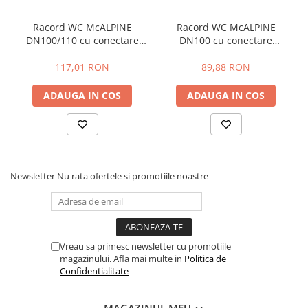
Pompe 6SR Pedrollo
Racord WC McALPINE
Racord WC McALPINE
TOP
DN100/110 cu conectare
DN100 cu conectare
DG-BLU
suplimentara-Ø100 +
suplimentara-Ø 100mm +
110mm / DN100, 230 mm ->
DN100, L110 mm
117,01 RON
89,88 RON
Grupuri pompare Pedrollo
440 mm
Pompe Centrifugale
ADAUGA IN COS
ADAUGA IN COS
Pompe 2CP Pedrollo
Pompe CP Pedrollo
Pompe CP-ST Pedrollo
Pompe F Pedrollo
Newsletter
Nu rata ofertele si promotiile noastre
Pompe HF Pedrollo
Pompe NGA-PRO Pedrollo
Pompe Periferice
Pompe PK Pedrollo
Vreau sa primesc newsletter cu promotiile
Pompe PQ Pedrollo
magazinului. Afla mai multe in
Politica de
Confidentialitate
Pompe submersibile ape murdare
si canalizare