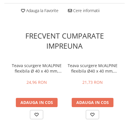
Accesorii radiatoare
Adauga la Favorite
Cere informatii
Teava si accesorii
Incalzire in pardoseala
FRECVENT CUMPARATE
Încălzire în pardoseală fara sapa
Încălzire în pardoseală sistem
IMPREUNA
umed
Pachete încălzire în pardoseală
Teava scurgere McALPINE
Teava scurgere McALPINE
Te
flexibila Ø 40 x 40 mm,
flexibila Ø40 x 40 mm,
Kit complet pardoseală
280 mm 1 600 mm
270 mm->500 mm
Pachete folie tacker
24,96 RON
21,73 RON
Sanitare
Amenajare baie/bucatarie
ADAUGA IN COS
ADAUGA IN COS
Chiuvete bucatarie
Seturi de mobilier si lavoar
Baterii bideu