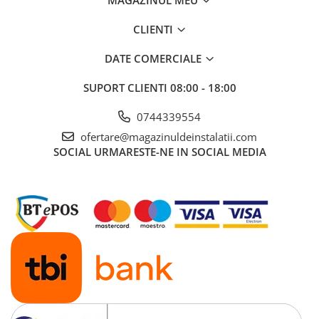
MAGAZINUL MEU
Pompa TRITUS Pedrollo cu tocator
Pompe BC Pedrollo
CLIENTI
Pompe MC Pedrollo
Pompe VX Pedrollo
DATE COMERCIALE
Pompe ZX Pedrollo
SUPORT CLIENTI
08:00 - 18:00
Pompe de caldura aer-apa
0744339554
ofertare@magazinuldeinstalatii.com
Țevi, Fitinguri și Racorduri pentru
SOCIAL
URMARESTE-NE IN SOCIAL MEDIA
Instalații
Fitinguri din alamă
Fitinguri multistrat presare
Aerisitoare automate
Cot WC DN100
Fitinguri din PPR
Racord de burlan
Racord WC