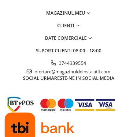
Pompa TRITUS Pedrollo cu tocator
Pompe BC Pedrollo
MAGAZINUL MEU
Pompe MC Pedrollo
Pompe VX Pedrollo
CLIENTI
Pompe ZX Pedrollo
DATE COMERCIALE
Pompe de caldura aer-apa
SUPORT CLIENTI
08:00 - 18:00
Țevi, Fitinguri și Racorduri pentru
0744339554
Instalații
ofertare@magazinuldeinstalatii.com
Fitinguri din alamă
SOCIAL
URMARESTE-NE IN SOCIAL MEDIA
Fitinguri multistrat presare
Aerisitoare automate
Cot WC DN100
Fitinguri din PPR
Racord de burlan
Racord WC