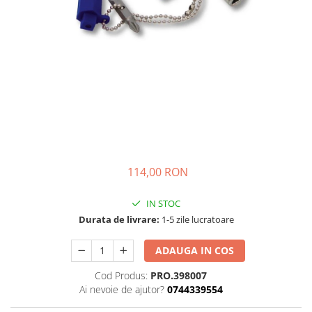
Engo
Termostate ambientale
Termice
Solutii chimice
Grupuri de pompare - Distributie
Automatizari
Filtre și protecție instalație
Grupuri de pompare
114,00 RON
Pompe de Circulatie
IN STOC
Pompe Blau Technik
Durata de livrare:
1-5 zile lucratoare
Pompe Grundfos Alpha
Pompe Grundfos Magna
ADAUGA IN COS
Pompe Grundfos TP
Cod Produs:
PRO.398007
Pompe Wilo
Ai nevoie de ajutor?
0744339554
Radiatoare/Calorifere