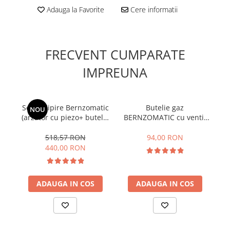
Accesorii radiatoare
Adauga la Favorite
Cere informatii
Teava si accesorii
Incalzire in pardoseala
FRECVENT CUMPARATE
Încălzire în pardoseală fara sapa
IMPREUNA
Încălzire în pardoseală sistem
umed
Set de lipire Bernzomatic
Butelie gaz
A
NOU
Pachete încălzire în pardoseală
(arzator cu piezo+ butelie
BERNZOMATIC cu ventil
Kit complet pardoseală
PRO/MAX) TS8000ZKC in
PRO/MAX de 400 gr
display carton
518,57 RON
94,00 RON
Pachete folie tacker
440,00 RON
Sanitare
Amenajare baie/bucatarie
ADAUGA IN COS
ADAUGA IN COS
Chiuvete bucatarie
Seturi de mobilier si lavoar
Baterii bideu