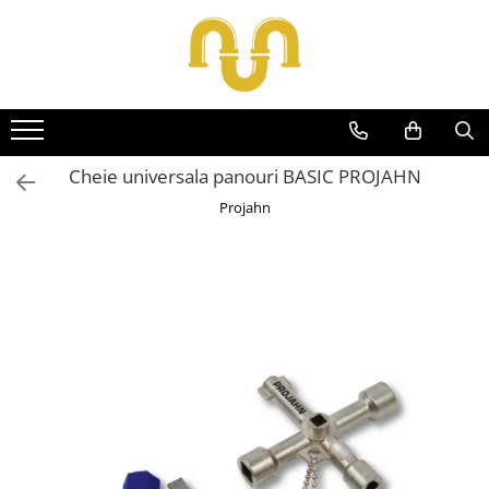
Toate Produsele
Centrale termice pe gaz
Cazane si centrale de puteri mari
Cheie universala panouri BASIC PROJAHN
Centrale conventionale
Projahn
Centrale in condensare
Centrale termice
Centrale termice pe lemn
Centrale si cazane termice pe
peleti
Centrale termice electrice
Accesorii
Termostate