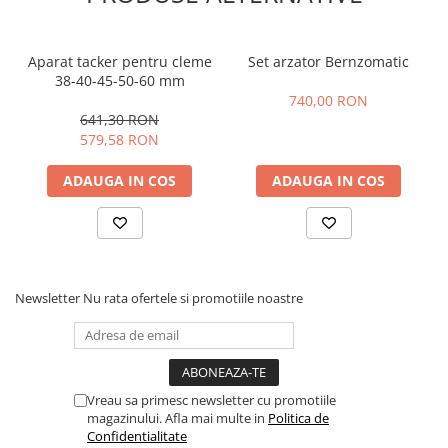
Pompe 6SR Pedrollo
TOP
Aparat tacker pentru cleme
Set arzator Bernzomatic
DG-BLU
38-40-45-50-60 mm
Grupuri pompare Pedrollo
740,00 RON
641,30 RON
Pompe Centrifugale
579,58 RON
Pompe 2CP Pedrollo
Produsele
PROJAHN
sunt proiectate si fabricate pentru
ADAUGA IN COS
ADAUGA IN COS
profesionisti si raspund asteptarilor mesterilor si utilizatorilor
Pompe CP Pedrollo
industriali. Asiguram calitatea noastra bine
Pompe CP-ST Pedrollo
cunoscuta
PROJAHN
pentru toate produsele noastre.
Pompe F Pedrollo
Garantat!
Pompe HF Pedrollo
Pompe NGA-PRO Pedrollo
Newsletter
Nu rata ofertele si promotiile noastre
Pompe Periferice
Pompe PK Pedrollo
Pompe PQ Pedrollo
Pompe submersibile ape murdare
Vreau sa primesc newsletter cu promotiile
magazinului. Afla mai multe in
Politica de
si canalizare
Confidentialitate