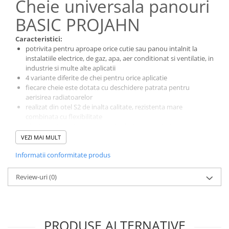
Cheie universala panouri
Rame de montaj cu rezervor pentru
WC suspendat
BASIC PROJAHN
Rezervoare ingropate pentru WC
stativ
Caracteristici:
potrivita pentru aproape orice cutie sau panou intalnit la
Rezervoare la semiinaltime
instalatiile electrice, de gaz, apa, aer conditionat si ventilatie, in
Rezervoare pe vas WC
industrie si multe alte aplicatii
Rigole de dus
4 variante diferite de chei pentru orice aplicatie
fiecare cheie este dotata cu deschidere patrata pentru
Sisteme de tratare apa
aerisirea radiatoarelor
realizat din otel S2 de inalta calitate, rezistenta mare
combinata cu flexibilitate
Pedrollo
ideala pentru administratori de cladire sau tehnicieni
Pompe Submersibile
rezistenta, realizata din zinc turnat
VEZI MAI MULT
Include lant, adaptor bit si multi bit
Pompe 4 BLOCK
Informatii conformitate produs
Future JET
Motoare submersibile pentru
Review-uri
(0)
pompe
Pedrollo UPM
Pompe 3SR Pedrollo
PRODUSE ALTERNATIVE
Pompe 4SR Pedrollo