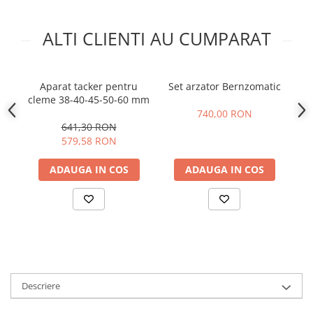
Baterii bucatarie
Baterii dus/cada
ALTI CLIENTI AU CUMPARAT
Baterii lavoar
Cazi de baie dreptunghiulare
Cazi de baie inzidite
Aparat tacker pentru
Set arzator Bernzomatic
T
cleme 38-40-45-50-60 mm
Cazi de baie pe colt
PT
740,00 RON
Cazi freestanding
641,30 RON
Coloane de dus
579,58 RON
Robinet coltar
ADAUGA IN COS
ADAUGA IN COS
Vase WC
Cadre WC/Bideu suspendat
Fitinguri
Fose septice/Separatoare
Rezervoare WC
Accesorii rezervoare
Descriere
Clapete de actionare