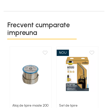
Frecvent cumparate
impreuna
NOU
Aliaj de lipire moale 200
Set de lipire
F