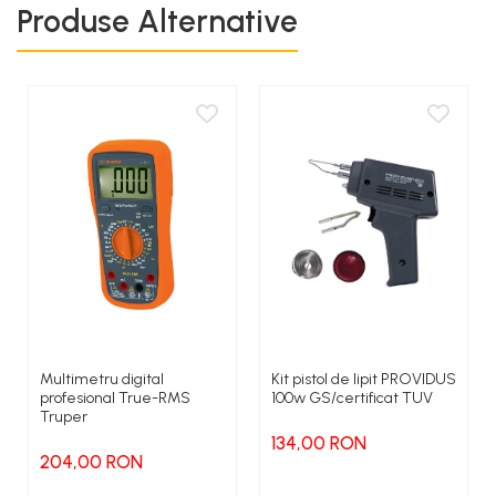
Produse Alternative
metalice incinse);
pentru rezultate bune curatati in mod regulat varful de lipire.
voltaj/frecventa: 210 - 240 V / 50 - 60 Hz / AC
Multimetru digital
Kit pistol de lipit PROVIDUS
profesional True-RMS
100w GS/certificat TUV
Truper
134,00 RON
204,00 RON