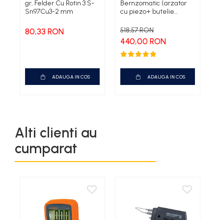
gr, Felder Cu Rotin 3 S-
Bernzomatic (arzator
A
Sn97Cu3-2 mm
cu piezo+ butelie
E
PRO/MAX) TS8000ZKC
in display carton
518,57 RON
6
80,33 RON
440,00 RON
5
ADAUGA IN COS
ADAUGA IN COS
Alti clienti au
cumparat