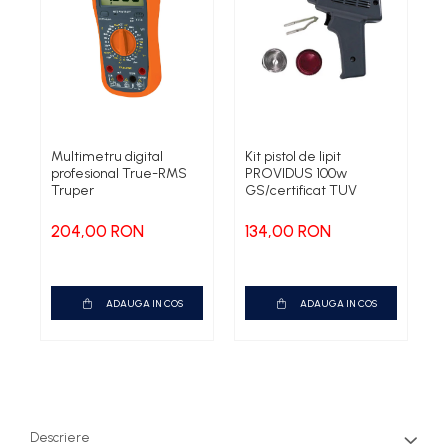
Multimetru digital
Kit pistol de lipit
L
profesional True-RMS
PROVIDUS 100w
p
Truper
GS/certificat TUV
c
204,00 RON
134,00 RON
1
ADAUGA IN COS
ADAUGA IN COS
Descriere