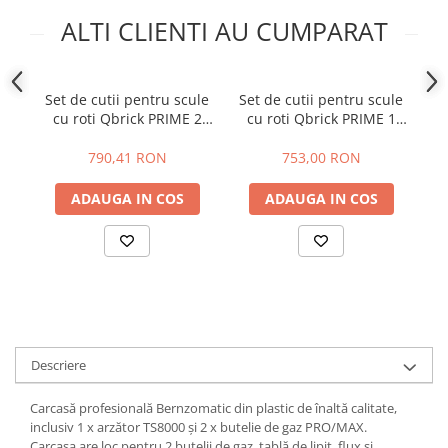
ALTI CLIENTI AU CUMPARAT
Set de cutii pentru scule
Set de cutii pentru scule
cu roti Qbrick PRIME 2
cu roti Qbrick PRIME 1
BLACK
BLACK
790,41 RON
753,00 RON
ADAUGA IN COS
ADAUGA IN COS
Descriere
Carcasă profesională Bernzomatic din plastic de înaltă calitate,
inclusiv 1 x arzător TS8000 și 2 x butelie de gaz PRO/MAX.
Carcasa are loc pentru 2 butelii de gaz, tablă de lipit, flux și