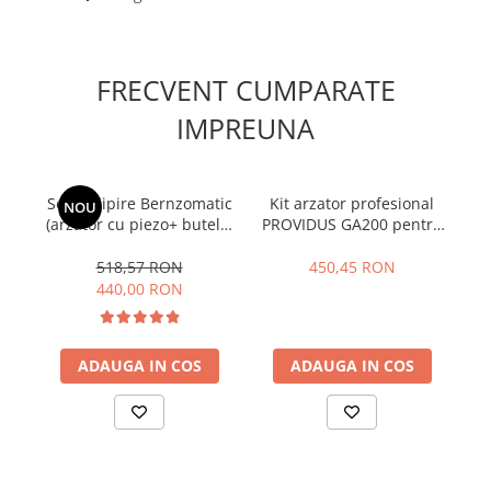
FRECVENT CUMPARATE
IMPREUNA
Set de lipire Bernzomatic
Kit arzator profesional
NOU
(arzator cu piezo+ butelie
PROVIDUS GA200 pentru
bu
PRO/MAX) TS8000ZKC in
temperaturi ridicate cu 2
display carton
butelii gasex
518,57 RON
450,45 RON
440,00 RON
ADAUGA IN COS
ADAUGA IN COS