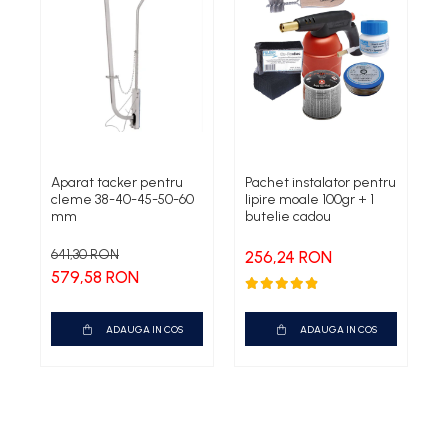
Aparat tacker pentru
Pachet instalator pentru
S
cleme 38-40-45-50-60
lipire moale 100gr + 1
B
mm
butelie cadou
641,30 RON
256,24 RON
579,58 RON
ADAUGA IN COS
ADAUGA IN COS