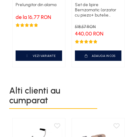
Prelungitor din alama
Set de lipire
B
Bernzomatic (arzator
B
cu piezo+ butelie
P
de la 16,77 RON
PRO/MAX) TS8000ZKC
in display carton
518,57 RON
440,00 RON
VEZI VARIANTE
ADAUGA IN COS
Alti clienti au
cumparat