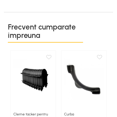
Frecvent cumparate
impreuna
Cleme tacker pentru
Curba
B