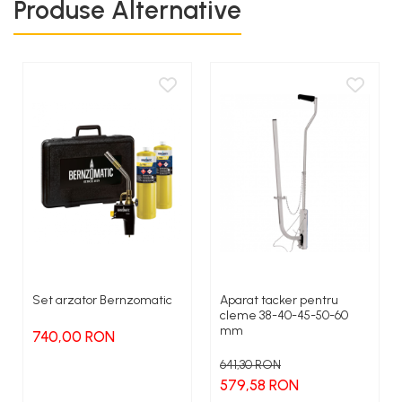
Produse Alternative
dezvolta dispozitive pentru cei care apreciaza dispozitivele
profesionale de inalta calitate cu design inovator si finisare
perfecta.
Produsele
ZENTEN
sunt prezenti pe cele mai importante piete
din intreaga lume atingand o cifra de export de 95%.
Set arzator Bernzomatic
Aparat tacker pentru
cleme 38-40-45-50-60
mm
740,00 RON
641,30 RON
579,58 RON