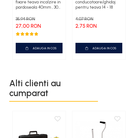
fixare teava incalzire in
conducatoare/ghidaj
m
pardoseala 40mm , 300
pentru teava 14 - 18
A
buc
35,94 RON
4,07 RON
2
27,00 RON
2,75 RON
ADAUGA IN COS
ADAUGA IN COS
Alti clienti au
cumparat