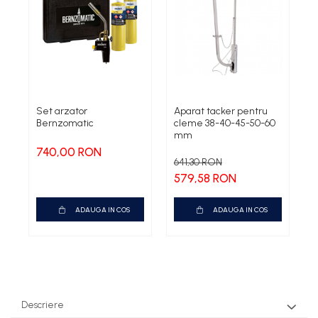
Set arzator
Aparat tacker pentru
A
Bernzomatic
cleme 38-40-45-50-60
c
mm
T
740,00 RON
641,30 RON
579,58 RON
ADAUGA IN COS
ADAUGA IN COS
Descriere