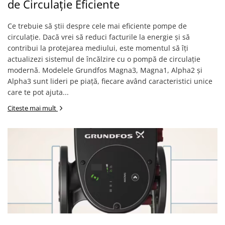
Pompe 2CP Pedrollo
de Circulație Eficiente
Cadre WC/Bideu suspendat
Teava si accesorii
Pompe CP Pedrollo
Fitinguri
Ce trebuie să știi despre cele mai eficiente pompe de
Pompe CP-ST Pedrollo
circulație. Dacă vrei să reduci facturile la energie și să
Pompe F Pedrollo
Fose septice/Separatoare
contribui la protejarea mediului, este momentul să îți
Pompe HF Pedrollo
Rezervoare WC
actualizezi sistemul de încălzire cu o pompă de circulație
Pompe NGA-PRO Pedrollo
modernă. Modelele Grundfos Magna3, Magna1, Alpha2 și
Accesorii rezervoare
Pompe Periferice
Alpha3 sunt lideri pe piață, fiecare având caracteristici unice
Clapete de actionare
care te pot ajuta...
Pompe PK Pedrollo
Rame de montaj cu rezervor pentru
WC suspendat
Pompe PQ Pedrollo
Citeste mai mult
Rezervoare ingropate pentru WC
Pompe submersibile ape murdare
stativ
si canalizare
Rezervoare la semiinaltime
Pompa TRITUS Pedrollo cu tocator
Rezervoare pe vas WC
Pompe BC Pedrollo
Rigole de dus
Pompe MC Pedrollo
Sisteme de tratare apa
Pompe VX Pedrollo
Pompe ZX Pedrollo