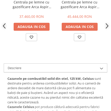
Centrala pe lemne cu
Centrala pe lemne cu
gazeificare Arca Aspiro
gazeificare Arca Aspiro
g
70R - 69 KW
Inox 90R - 90 KW
37.460,00 RON
45.444,00 RON
ADAUGA IN COS
ADAUGA IN COS
Descriere
Cazanele pe combustibil solid din otel, 125 kW, Celsius
sunt
destinate pentru arderea combustibilelor solizi. Au o cameră de
ardere deosebit de mare datorită căruia pot fi alimentate cu
baloți de paie și bușteni. Având un aspect nou și o eficiență
ridicată, aceste cazane nu au pierdut nimic din calitatea excelentă
care le caracterizează.
Cazanele Celsius
pot produce căldură adecvată pentru fabrici