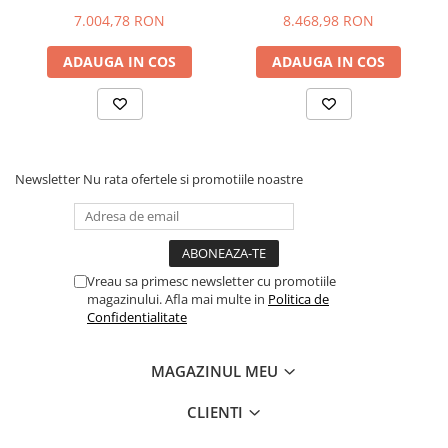
SOLID/BRICHETE FM
Adâncime cameră de ardere (mm)
7.004,78 RON
8.468,98 RON
Înălțime (mm)
ADAUGA IN COS
ADAUGA IN COS
Adâncime (mm)
Diametrul racordului la coș (mm)
Racord circuit încălzire (inch)
Newsletter
Nu rata ofertele si promotiile noastre
Masă (kg)
Vreau sa primesc newsletter cu promotiile
magazinului. Afla mai multe in
Politica de
Confidentialitate
MAGAZINUL MEU
CLIENTI