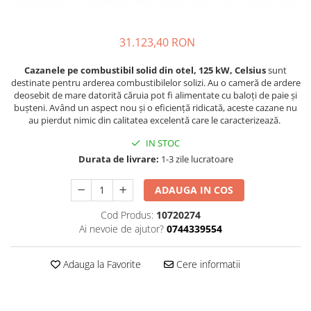
Pompe 2CP Pedrollo
Cadre WC/Bideu suspendat
Teava si accesorii
Pompe CP Pedrollo
Fitinguri
Pompe CP-ST Pedrollo
31.123,40 RON
Pompe F Pedrollo
Fose septice/Separatoare
Cazanele pe combustibil solid din otel, 125 kW, Celsius
sunt
Pompe HF Pedrollo
Rezervoare WC
destinate pentru arderea combustibilelor solizi. Au o cameră de ardere
Pompe NGA-PRO Pedrollo
deosebit de mare datorită căruia pot fi alimentate cu baloți de paie și
Accesorii rezervoare
bușteni. Având un aspect nou și o eficiență ridicată, aceste cazane nu
Pompe Periferice
Clapete de actionare
au pierdut nimic din calitatea excelentă care le caracterizează.
Pompe PK Pedrollo
Rame de montaj cu rezervor pentru
IN STOC
WC suspendat
Pompe PQ Pedrollo
Durata de livrare:
1-3 zile lucratoare
Rezervoare ingropate pentru WC
Pompe submersibile ape murdare
stativ
si canalizare
ADAUGA IN COS
Rezervoare la semiinaltime
Pompa TRITUS Pedrollo cu tocator
Cod Produs:
10720274
Rezervoare pe vas WC
Pompe BC Pedrollo
Ai nevoie de ajutor?
0744339554
Rigole de dus
Pompe MC Pedrollo
Sisteme de tratare apa
Pompe VX Pedrollo
Adauga la Favorite
Cere informatii
Pompe ZX Pedrollo