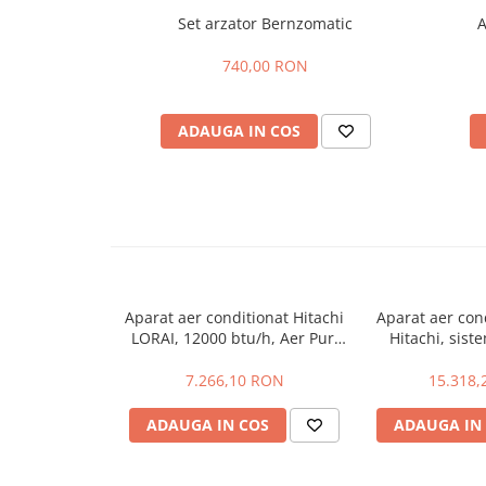
Accesorii radiatoare
Set arzator Bernzomatic
A
Teava si accesorii
740,00 RON
Incalzire in pardoseala
Încălzire în pardoseală fara sapa
ADAUGA IN COS
Încălzire în pardoseală sistem
umed
Pachete încălzire în pardoseală
Kit complet pardoseală
Pachete folie tacker
Aparat aer conditionat Hitachi
Aparat aer con
LORAI, 12000 btu/h, Aer Pur,
Hitachi, siste
Sanitare
Frostwash, Smart Eco, Extreme
pentru 3 inca
Silent 22db, Constant Power –
exterioare cu
7.266,10 RON
15.318,
Amenajare baie/bucatarie
20C Capacity
12000 
Chiuvete bucatarie
ADAUGA IN COS
ADAUGA IN
Seturi de mobilier si lavoar
Baterii bideu