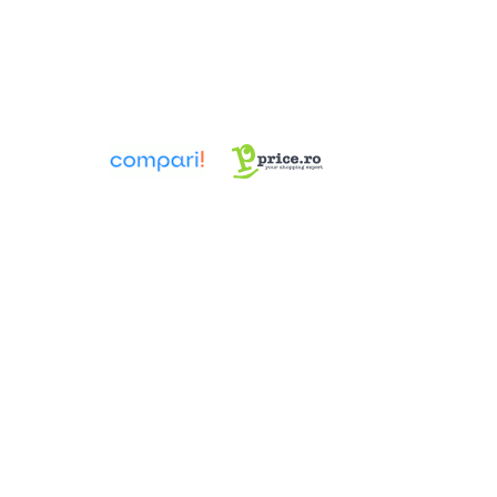
Pompa TRITUS Pedrollo cu tocator
Pompe BC Pedrollo
Pompe MC Pedrollo
Pompe VX Pedrollo
Pompe ZX Pedrollo
Pompe de caldura aer-apa
Țevi, Fitinguri și Racorduri pentru
Instalații
Fitinguri din alamă
Fitinguri multistrat presare
Aerisitoare automate
Cot WC DN100
Fitinguri din PPR
Racord de burlan
Racord WC