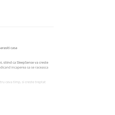
arasiti casa
, stiind ca SleepSense va creste
dicand incaperea sa se raceasca
u ceva timp, si creste treptat
nd pana la 24 de metri distanta1 si
sional
cantitatea de aer care poate