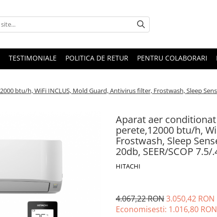
TESTIMONIALE
POLITICA DE RETUR
PENTRU COLABORARI
12000 btu/h, WiFi INCLUS, Mold Guard, Antivirus filter, Frostwash, Sleep Se
Aparat aer conditionat
perete,12000 btu/h, WiF
Frostwash, Sleep Sens
20db, SEER/SCOP 7.5/.
HITACHI
4.067,22 RON
3.050,42 RON
Economisesti:
1.016,80
RON