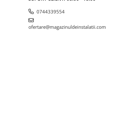
0744339554
ofertare@magazinuldeinstalatii.com