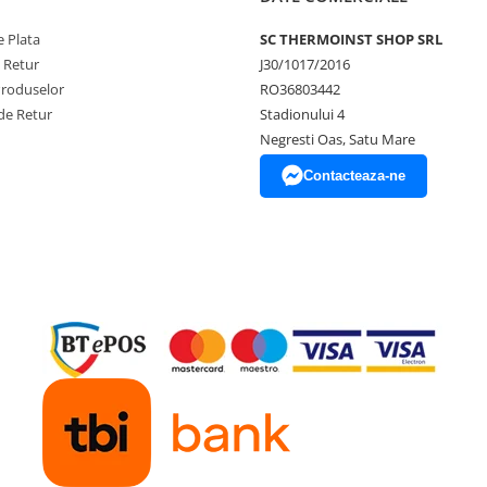
 Plata
SC THERMOINST SHOP SRL
e Retur
J30/1017/2016
Produselor
RO36803442
de Retur
Stadionului 4
Negresti Oas, Satu Mare
Contacteaza-ne