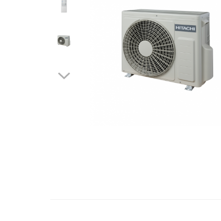
Engo
Termostate ambientale
Termice
Solutii chimice
Grupuri de pompare - Distributie
Automatizari
Filtre și protecție instalație
Grupuri de pompare
Pompe de Circulatie
Pompe Blau Technik
Pompe Grundfos Alpha
Pompe Grundfos Magna
Pompe Grundfos TP
Pompe Wilo
Radiatoare/Calorifere