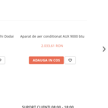
chi Dodai
Aparat de aer conditionat AUX 9000 btu
Aparat aer
2.033,61 RON
ADAUGA IN COS
AD
SUPORT CLIENTI
08:00 - 18:00