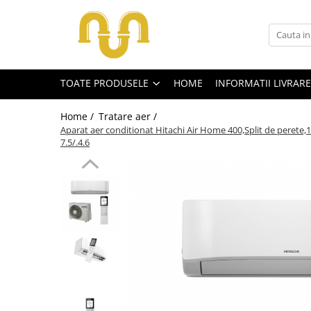
Toate Produsele
TOATE PRODUSELE
HOME
INFORMATII LIVRARE
Centrale termice pe gaz
Cazane si centrale de puteri mari
Home /
Tratare aer /
Centrale conventionale
Aparat aer conditionat Hitachi Air Home 400,Split de perete,
7.5/.4.6
Centrale in condensare
Centrale termice
Centrale termice pe lemn
Centrale si cazane termice pe
peleti
Centrale termice electrice
Accesorii
Termostate