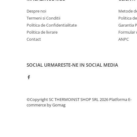
Pompe 6SR Pedrollo
Despre noi
Metode de
TOP
Termeni si Conditii
Politica d
DG-BLU
Politica de Confidentialitate
Garantia 
Grupuri pompare Pedrollo
Politica de livrare
Formular 
Contact
ANPC
Pompe Centrifugale
Pompe 2CP Pedrollo
Pompe CP Pedrollo
SOCIAL
URMARESTE-NE IN SOCIAL MEDIA
Pompe CP-ST Pedrollo
Pompe F Pedrollo
Pompe HF Pedrollo
Pompe NGA-PRO Pedrollo
Pompe Periferice
©Copyright SC THERMOINST SHOP SRL 2026
Platforma E-
commerce by Gomag
Pompe PK Pedrollo
Pompe PQ Pedrollo
Pompe submersibile ape murdare
si canalizare