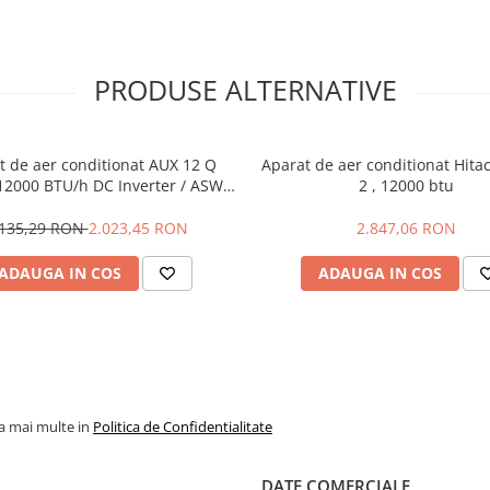
ologia Hitachi FrostWash ajuta la
tarea prafului si a murdariei,
 sistemele cu FrostWash sunt de 3
at cele fara acest lucru
PRODUSE ALTERNATIVE
te automat componentele interne
 a acestora mirosuri urate.
t de aer conditionat AUX 12 Q
Aparat de aer conditionat Hita
 12000 BTU/h DC Inverter / ASW-
2 , 12000 btu
la, supratensiuni, lovituri de
B4/QCR3DI-C0 WIFI incorporat
 conditionat pe care il vindem a
terioara -20 + 49 grade Celsius
.135,29 RON
2.023,45 RON
2.847,06 RON
rd combina sistemele electrice si
vreme extrema si fluctuatii de
ADAUGA IN COS
ADAUGA IN COS
luanti
rului pentru imbunatatire
acterii si chiar mirosuri.
re pentru schimb de caldura si
 la 99%, inclusiv impotriva
riilor4, eficacitate de pana la
ra alergenilor
la mai multe in
Politica de Confidentialitate
DATE COMERCIALE