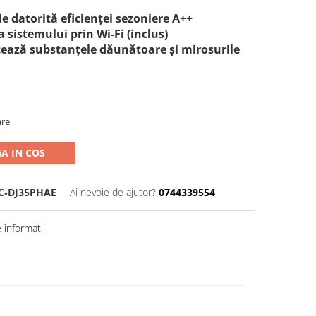
 datorită eficienței sezoniere A++
 sistemului prin Wi-Fi (inclus)
aptează substanțele dăunătoare și mirosurile
are
A IN COS
C‐DJ35PHAE
Ai nevoie de ajutor?
0744339554
informatii