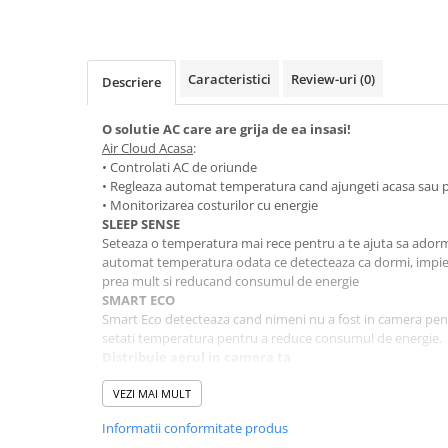
Baterii bucatarie
Baterii dus/cada
Baterii lavoar
Caracteristici
Review-uri
(0)
Descriere
Cazi de baie dreptunghiulare
Cazi de baie inzidite
O solutie AC care are grija de ea insasi!
Cazi de baie pe colt
Air Cloud Acasa
:
• Controlati AC de oriunde
Cazi freestanding
• Regleaza automat temperatura cand ajungeti acasa sau p
Coloane de dus
• Monitorizarea costurilor cu energie
Robinet coltar
SLEEP SENSE
Seteaza o temperatura mai rece pentru a te ajuta sa adormi
Vase WC
automat temperatura odata ce detecteaza ca dormi, impie
Cadre WC/Bideu suspendat
prea mult si reducand consumul de energie
SMART ECO
Fitinguri
Smart Eco detecteaza cand nimeni nu a fost in camera pentr
Fose septice/Separatoare
setati temperatura pentru a reduce consumul de energie.
Distribuie aerul in camera ta
Rezervoare WC
Distribuie aerul eficient in orice incapere a ta casa, ajunga
distribuirea automata a aerului la 105° pe 60° arc tridimen
VEZI MAI MULT
Accesorii rezervoare
FORST-WASH
Clapete de actionare
Informatii conformitate produs
In timp, praful si murdaria se pot acumula in AC reducand 