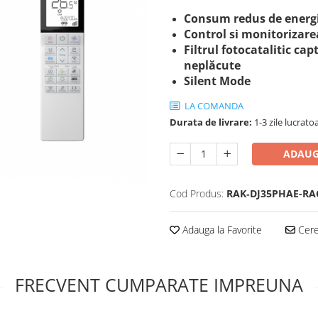
Consum redus de energie
Control si monitorizarea
Filtrul fotocatalitic c
neplăcute
Silent Mode
LA COMANDA
Durata de livrare:
1-3 zile lucrato
ADAUG
Cod Produs:
RAK‐DJ35PHAE-RA
Adauga la Favorite
Cere 
FRECVENT CUMPARATE IMPREUNA