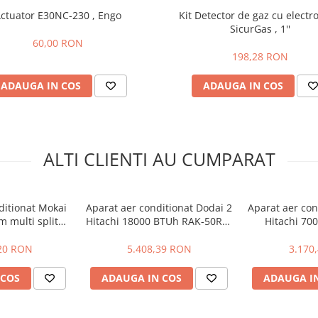
ctuator E30NC-230 , Engo
Kit Detector de gaz cu electr
SicurGas , 1''
60,00 RON
198,28 RON
ADAUGA IN COS
ADAUGA IN COS
ALTI CLIENTI AU CUMPARAT
ditionat Mokai
Aparat aer conditionat Dodai 2
Aparat aer con
m multi split
Hitachi 18000 BTUh RAK-50REF
Hitachi 70
peri, unitati
RAC-50WEF Pompa de caldura
18REF/RAC-1
 o putere de
Mod Auto Mod Manual WiFi
caldura M
20 RON
5.408,39 RON
3.170
BTU/h
Smart Fence Control Vocal
Manual WiF
Estimare costuri energie Frost
Control Vocal 
 COS
ADAUGA IN COS
ADAUGA I
Wash Functie ECO Compatibil
energie Fros
Tah
ECO Comp