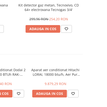
ovana
Kit detector gaz metan, Tecnovivo, CD
Aparat aer c
64+ electrovana Tecnogas 3/4'
36 000 BTU/h,
Round Fl
299,96 RON
254,20 RON
1
ADAUGA IN COS
ADAU
ditionat Dodai 2
Aparat aer conditionat Hitachi
Aparat aer c
00 BTUh RAK-
LORAI, 18000 btu/h, Aer Pur,
Takai Pardo
8WEF Pompa de
Frostwash, Smart Eco, Extreme
putere de 12
od Auto Mod
Silent 22db, Constant Power –
frigorific
,40 RON
9.879,29 RON
8.97
i Smart Fence
20C Capacity
Si
Estimare costuri
N COS
ADAUGA IN COS
ADAUGA 
t Wash Functie
atibil Taho