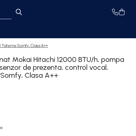
bil Tahoma Somfy, Clasa A++
onat Mokai Hitachi 12000 BTU/h, pompa
 senzor de prezenta, control vocal,
 Somfy, Clasa A++
re