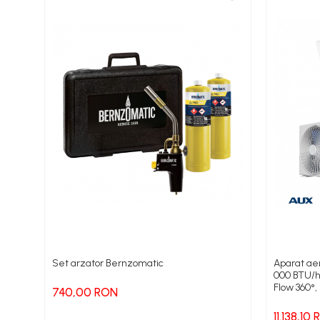
Pompe Grundfos TP
Pompe Wilo
Radiatoare/Calorifere
Accesorii radiatoare
Teava si accesorii
Incalzire in pardoseala
Încălzire în pardoseală fara
sapa
Încălzire în pardoseală sistem
umed
Pachete încălzire în pardoseală
Kit complet pardoseală
Set arzator Bernzomatic
Aparat aer
000 BTU/h,
Pachete folie tacker
Flow 360°
740,00 RON
Sanitare
11.138,10