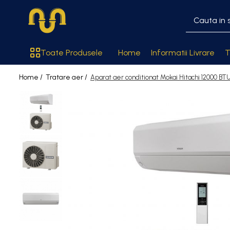
Toate Produsele
Toate Produsele
Home
Informatii Livrare
T
Centrale termice pe gaz
Home /
Tratare aer /
Aparat aer conditionat Mokai Hitachi 12000 B
Cazane si centrale de puteri
mari
Centrale conventionale
Centrale in condensare
Centrale termice
Centrale termice pe lemn
Centrale si cazane termice pe
peleti
Centrale termice electrice
Accesorii