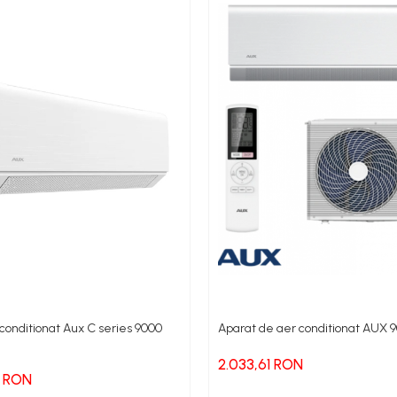
a de invertor. Permite pompei de caldura sa-si adapteze cu precizie puterea 
mparatie cu un compresor traditional, rezultand o factura mai mica de energ
ui pe tot parcursul anului, cu caracteristica sa exclusiva si inovatoare: Frost 
oprietatile lor antibacteriene) actioneaza prin absorbtie. Aceasta inseamna ca
si poluanti.
a aer/aer, senzor de prezenta, control vocal, compatibil Tahoma Somfy, Cla
conditionat Aux C series 9000
Aparat de aer conditionat AUX 
2.033,61 RON
 RON