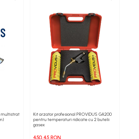
 multistrat
Kit arzator profesional PROVIDUS GA200
Apar
m)
pentru temperaturi ridicate cu 2 butelii
000 
gasex
Flow
450,45 RON
5.5