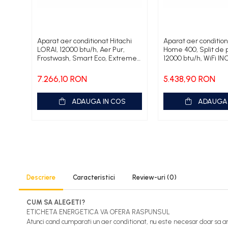
Fose septice/Separatoare
Rezervoare WC
Accesorii rezervoare
Aparat aer conditionat Hitachi
Aparat aer condition
LORAI, 12000 btu/h, Aer Pur,
Home 400, Split de 
Clapete de actionare
Frostwash, Smart Eco, Extreme
12000 btu/h, WiFi IN
Rame de montaj cu rezervor pentru
Silent 22db, Constant Power –
Guard, Antivirus filt
WC suspendat
20C Capacity
Sleep Sense, Smart
7.266,10 RON
5.438,90 RON
A++/A++, Extreme S
Rezervoare ingropate pentru WC
No Loss -7C Capac
stativ
ADAUGA IN COS
ADAUGA 
Rezervoare la semiinaltime
Rezervoare pe vas WC
Rigole de dus
Sisteme de tratare apa
Descriere
Caracteristici
Review-uri
(0)
Pedrollo
Pompe Submersibile
CUM SA ALEGETI?
Pompe 4 BLOCK
ETICHETA ENERGETICA VA OFERA RASPUNSUL
Atunci cand cumparati un aer conditionat, nu este necesar doar sa an
Future JET