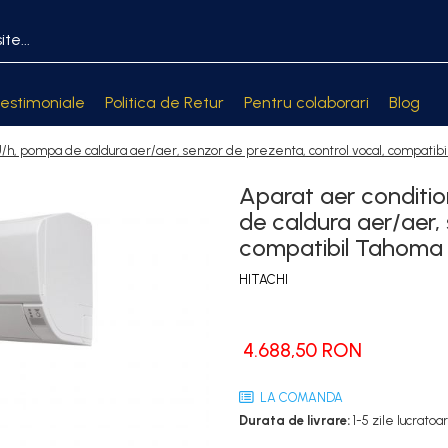
estimoniale
Politica de Retur
Pentru colaborari
Blog
TU/h, pompa de caldura aer/aer, senzor de prezenta, control vocal, compati
Aparat aer conditi
de caldura aer/aer,
compatibil Tahoma
HITACHI
4.688,50 RON
LA COMANDA
Durata de livrare:
1-5 zile lucratoa