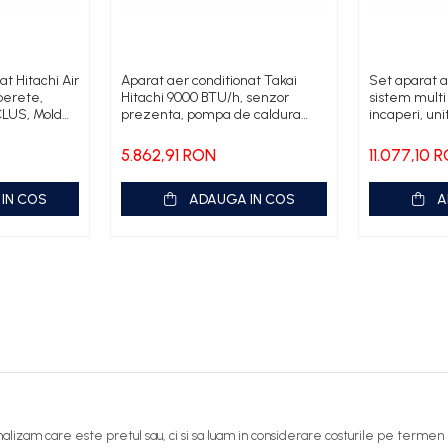
at Hitachi Air
Aparat aer conditionat Takai
Set aparat a
perete,
Hitachi 9000 BTU/h, senzor
sistem multi 
CLUS, Mold
prezenta, pompa de caldura
incaperi, uni
er, Frostwash,
aer/aer, control vocal, compatibil
putere de 9
 Eco,
Tahoma Somfy, Clasa A+++
BTU/h
5.862,91 RON
11.077,10 
ilent 20db,
IN COS
ADAUGA IN COS
A
alizam care este pretul sau, ci si sa luam in considerare costurile pe termen