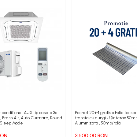
 conditionat AUX tip caseta 36
Pachet 20+4 gratis x Folie tacker
 Fresh Air, Auto Curatare, Round
trasata cu dungi U (interax 50m
, Sleep Mode
Aluminizata , 50mp/rolă
 RON
3.600,00 RON