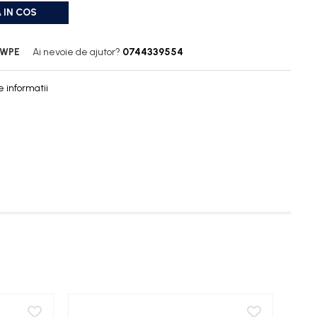
 IN COS
5WPE
Ai nevoie de ajutor?
0744339554
 informatii