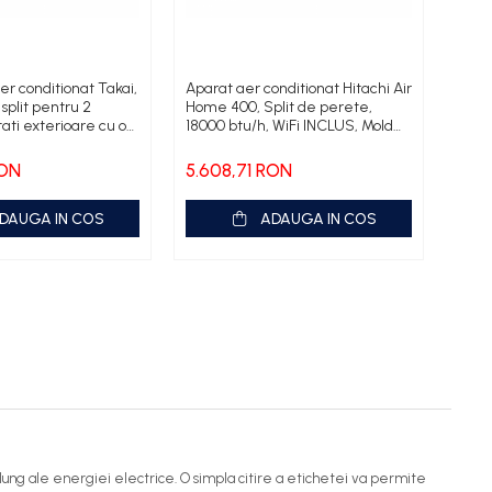
er conditionat Takai,
Aparat aer conditionat Hitachi Air
Apar
split pentru 2
Home 400, Split de perete,
Hita
tati exterioare cu o
18000 btu/h, WiFi INCLUS, Mold
prez
000 BTU/h,12000
Guard, Antivirus filter, Frostwash,
aer/a
Sleep Sense, Smart Eco,
Taho
RON
5.608,71 RON
8.7
A++/A++, Extreme Silent 28db,
No Loss -7C Capac
DAUGA IN COS
ADAUGA IN COS
 lung ale energiei electrice. O simpla citire a etichetei va permite