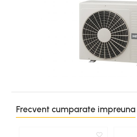
Termostate
Engo
Termostate ambientale
Termice
Solutii chimice
Grupuri de pompare -
Distributie
Automatizari
Filtre și protecție instalație
Grupuri de pompare
Pompe de Circulatie
Frecvent cumparate impreuna
Pompe Blau Technik
Pompe Grundfos Alpha
Pompe Grundfos Magna