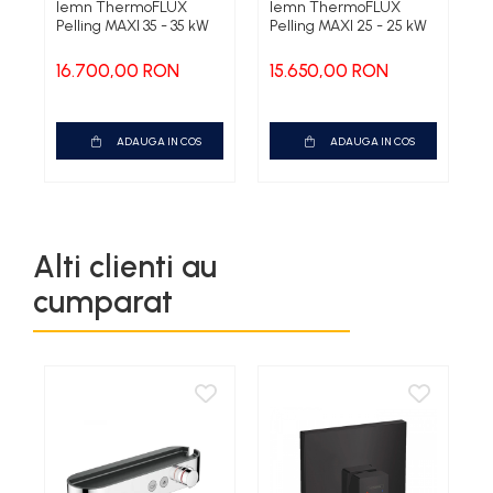
lemn ThermoFLUX
lemn ThermoFLUX
a
Pelling MAXI 35 - 35 kW
Pelling MAXI 25 - 25 kW
M
G
16.700,00 RON
15.650,00 RON
2
ADAUGA IN COS
ADAUGA IN COS
Alti clienti au
cumparat