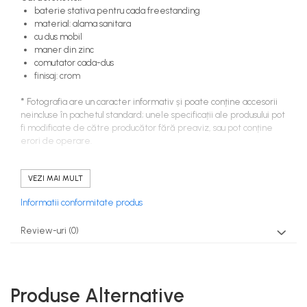
baterie stativa pentru cada freestanding
material: alama sanitara
cu dus mobil
maner din zinc
comutator cada-dus
finisaj: crom
*
Fotografia are un caracter informativ și poate conține accesorii
neincluse în pachetul standard; unele specificații ale produsului pot
fi modificate de către producător fără preaviz, sau pot conține
erori de operare.
Specificatii
VEZI MAI MULT
Brand
Florida
Informatii conformitate produs
Colectia
Baterii
Review-uri
(0)
Finisaj
Crom
Montaj
stativ
Utilizare
Baie
Produse Alternative