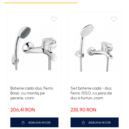
Material
Alama sanitara
Stil
retro
Baterie cada-dus, Ferro,
Set baterie cada - dus,
Basic, cu montaj pe
Ferro, ISSO, cu para de
perete, crom
dus si furtun, crom
206,41 RON
235,90 RON
ADAUGA IN COS
ADAUGA IN COS