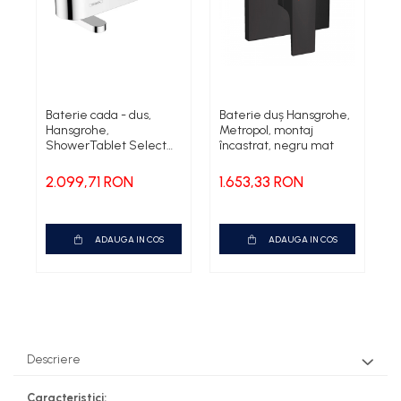
Baterie cada - dus,
Baterie duș Hansgrohe,
B
Hansgrohe,
Metropol, montaj
H
ShowerTablet Select
încastrat, negru mat
S
400, cu termostat, crom
4
b
4
2.099,71 RON
1.653,33 RON
3
ADAUGA IN COS
ADAUGA IN COS
Descriere
Caracteristici: