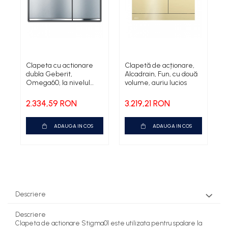
Clapeta cu actionare
Clapetă de acționare,
C
dubla Geberit,
Alcadrain, Fun, cu două
G
Omega60, la nivelul
volume, auriu lucios
a
suprafetei
2.334,59 RON
3.219,21 RON
2
ADAUGA IN COS
ADAUGA IN COS
Descriere
Descriere
​Clapeta de actionare Stigma01 este utilizata pentru spalare la