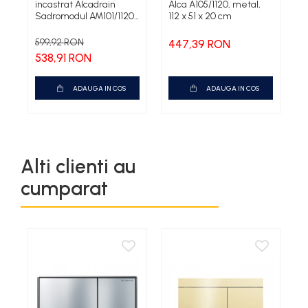
incastrat Alcadrain
Alca A105/1120, metal,
p
Sadromodul AM101/1120
112 x 51 x 20 cm
s
pentru instalari uscate
S
599,92 RON
447,39 RON
2
538,91 RON
ADAUGA IN COS
ADAUGA IN COS
Alti clienti au
cumparat